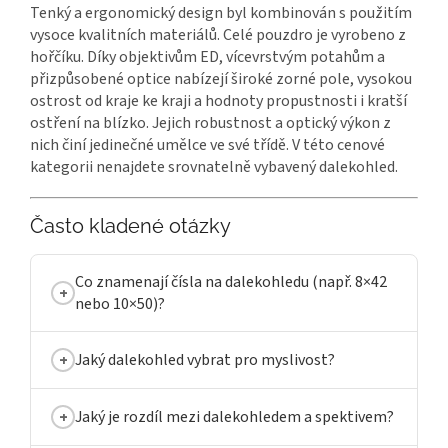
Tenký a ergonomický design byl kombinován s použitím
vysoce kvalitních materiálů. Celé pouzdro je vyrobeno z
hořčíku. Díky objektivům ED, vícevrstvým potahům a
přizpůsobené optice nabízejí široké zorné pole, vysokou
ostrost od kraje ke kraji a hodnoty propustnosti i kratší
ostření na blízko. Jejich robustnost a optický výkon z
nich činí jedinečné umělce ve své třídě. V této cenové
kategorii nenajdete srovnatelně vybavený dalekohled.
Často kladené otázky
Co znamenají čísla na dalekohledu (např. 8×42
nebo 10×50)?
Jaký dalekohled vybrat pro myslivost?
Jaký je rozdíl mezi dalekohledem a spektivem?