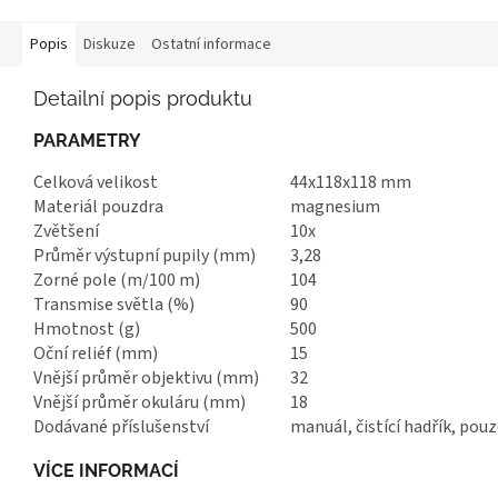
Popis
Diskuze
Ostatní informace
Detailní popis produktu
PARAMETRY
Celková velikost
44x118x118 mm
Materiál pouzdra
magnesium
Zvětšení
10x
Průměr výstupní pupily (mm)
3,28
Zorné pole (m/100 m)
104
Transmise světla (%)
90
Hmotnost (g)
500
Oční reliéf (mm)
15
Vnější průměr objektivu (mm)
32
Vnější průměr okuláru (mm)
18
Dodávané příslušenství
manuál, čistící hadřík, pou
VÍCE INFORMACÍ