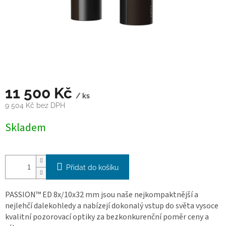
11 500 Kč
/ ks
9 504 Kč bez DPH
Měrná
Skladem
cena:
Přidat do košíku
PASSION™ ED 8x/10x32 mm jsou naše nejkompaktnější a
nejlehčí dalekohledy a nabízejí dokonalý vstup do světa vysoce
kvalitní pozorovací optiky za bezkonkurenční poměr ceny a