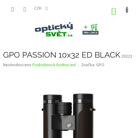
Přejít
na
CZK
NÁKUP
obsah
KOŠÍK
GPO PASSION 10x32 ED BLACK
20223
Průměrné
Neohodnoceno
Podrobnosti hodnocení
Značka:
GPO
hodnocení
produktu
je
0,0
z
5
hvězdiček.