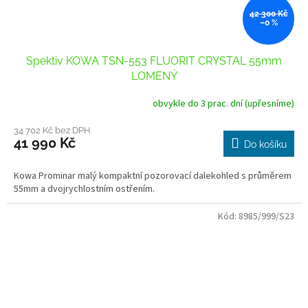
42 300 Kč
–0 %
Spektiv KOWA TSN-553 FLUORIT CRYSTAL 55mm
LOMENÝ
obvykle do 3 prac. dní (upřesníme)
34 702 Kč bez DPH
41 990 Kč
Do košíku
Kowa Prominar malý kompaktní pozorovací dalekohled s průměrem
55mm a dvojrychlostním ostřením.
Kód:
8985/999/S23