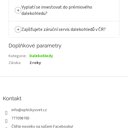
Vyplatí se investovat do prémiového
dalekohledu?
Zajišťujete záruční servis dalekohledů v ČR?
Doplňkové parametry
Kategorie
:
Dalekohledy
Záruka
:
2 roky
Z
á
p
a
Kontakt
t
info
@
optickysvet.cz
í
777098765
Čtěte novinky na našem Facebooku!