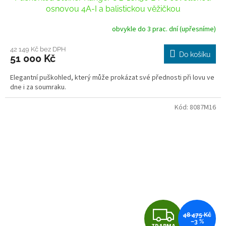
A
osnovou 4A-I a balistickou věžičkou
R
obvykle do 3 prac. dní (upřesníme)
M
42 149 Kč bez DPH
Do košíku
51 000 Kč
A
Elegantní puškohled, který může prokázat své přednosti při lovu ve
dne i za soumraku.
Kód:
8087M16
Z
48 475 Kč
–3 %