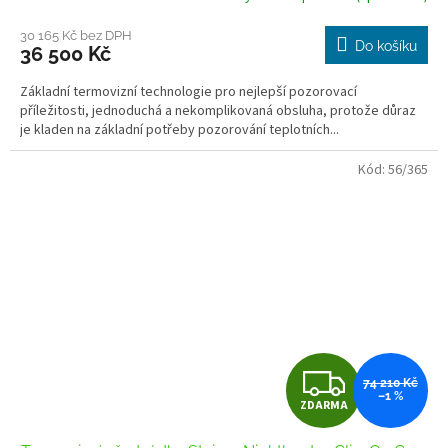
M
30 165 Kč bez DPH
Do košíku
36 500 Kč
A
Základní termovizní technologie pro nejlepší pozorovací
příležitosti, jednoduchá a nekomplikovaná obsluha, protože důraz
je kladen na základní potřeby pozorování teplotních...
Kód:
56/365
Z
74 210 Kč
–1 %
ZDARMA
D