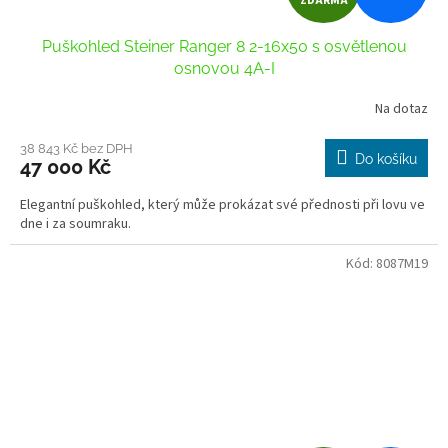
ZDARMA
D
Puškohled Steiner Ranger 8 2-16x50 s osvětlenou
A
osnovou 4A-I
R
Na dotaz
M
38 843 Kč bez DPH
Do košíku
47 000 Kč
A
Elegantní puškohled, který může prokázat své přednosti při lovu ve
dne i za soumraku.
Kód:
8087M19