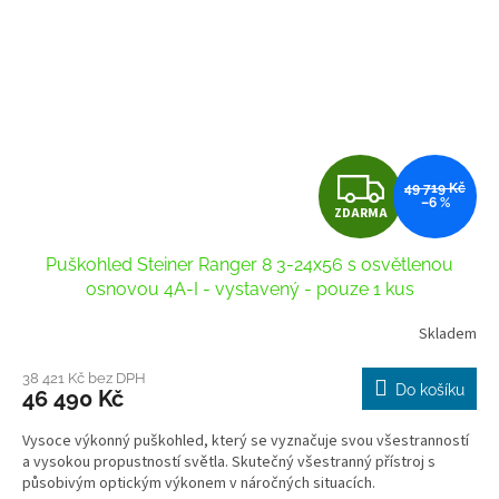
Z
49 719 Kč
–6 %
ZDARMA
D
Puškohled Steiner Ranger 8 3-24x56 s osvětlenou
A
osnovou 4A-I - vystavený - pouze 1 kus
R
Skladem
M
38 421 Kč bez DPH
Do košíku
46 490 Kč
A
Vysoce výkonný puškohled, který se vyznačuje svou všestranností
a vysokou propustností světla. Skutečný všestranný přístroj s
působivým optickým výkonem v náročných situacích.