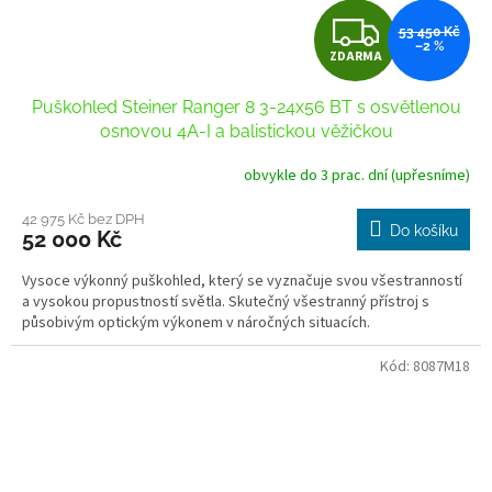
Z
53 450 Kč
–2 %
ZDARMA
D
Puškohled Steiner Ranger 8 3-24x56 BT s osvětlenou
A
osnovou 4A-I a balistickou věžičkou
R
obvykle do 3 prac. dní (upřesníme)
M
42 975 Kč bez DPH
Do košíku
52 000 Kč
A
Vysoce výkonný puškohled, který se vyznačuje svou všestranností
a vysokou propustností světla. Skutečný všestranný přístroj s
působivým optickým výkonem v náročných situacích.
Kód:
8087M18