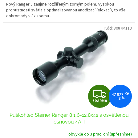
Nový Ranger 8 zaujme rozšířeným zorným polem, vysokou
propustností světla a optimalizovanou anodizací (eloxací), to vše
dohromady v 8x zoomu..
Kód:
8087M119
Z
47 977 Kč
–3 %
ZDARMA
D
Puškohled Steiner Ranger 8 1,6-12,8x42 s osvětlenou
A
osnovou 4A-I
R
obvykle do 3 prac. dní (upřesníme)