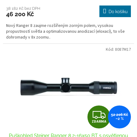
M
38 182 Kč bez DPH
Do košíku
46 200 Kč
A
Nový Ranger 8 zaujme rozšířeným zorným polem, vysokou
propustností světla a optimalizovanou anodizací (eloxací), to vše
dohromady v 8x zoomu..
Kód:
8087M17
Z
52 206 Kč
–2 %
ZDARMA
D
Puškohled Steiner Ranger 8 2-16x50 BT s osvětlenou