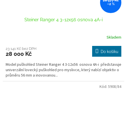
28 577 Kč
–2 %
Steiner Ranger 4 3-12x56 osnova 4A-i
Skladem
23 141 Kč bez DPH
Do košíku
28 000 Kč
Model puškohled Steiner Ranger 4 3-12x56 osnova 4A-i představuje
univerzální lovecký puškohled pro myslivce, který nabízí objektiv o
průměru 56 mm a inovovanou...
Kód:
5908/84