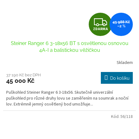
Z
45 988 Kč
–2 %
ZDARMA
D
Steiner Ranger 6 3-18x56 BT s osvětlenou osnovou
A
4A-I a balistickou věžičkou
R
Skladem
M
37 190 Kč bez DPH
Do košíku
45 000 Kč
A
Puškohled Steiner Ranger 6 3-18x56. Skutečně univerzální
puškohled pro různé druhy lovu se zaměřením na soumrak a noční
lov. Extrémně jemný osvětlený bod umožňuje...
Kód:
56/118