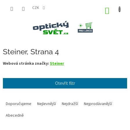
Přejít
na
CZK
NÁKUP
obsah
KOŠÍK
Steiner
, Strana 4
Webová stránka značky:
Steiner
Otevřít filtr
Ř
a
Doporučujeme
Nejlevnější
Nejdražší
Nejprodávanější
z
e
Abecedně
n
í