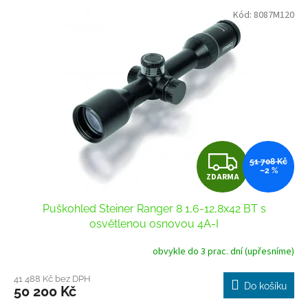
V
p
Kód:
8087M120
ý
r
p
o
i
d
s
u
p
k
r
t
o
ů
d
u
Z
k
51 708 Kč
–2 %
t
ZDARMA
D
ů
Puškohled Steiner Ranger 8 1,6-12,8x42 BT s
A
osvětlenou osnovou 4A-I
R
obvykle do 3 prac. dní (upřesníme)
M
41 488 Kč bez DPH
Do košíku
50 200 Kč
A