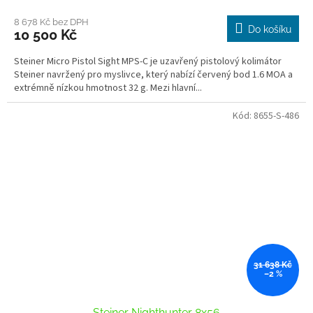
M
8 678 Kč bez DPH
Do košíku
10 500 Kč
A
Steiner Micro Pistol Sight MPS-C je uzavřený pistolový kolimátor
Steiner navržený pro myslivce, který nabízí červený bod 1.6 MOA a
extrémně nízkou hmotnost 32 g. Mezi hlavní...
Kód:
8655-S-486
31 638 Kč
–2 %
Steiner Nighthunter 8x56