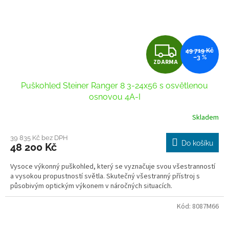
Z
49 719 Kč
–3 %
ZDARMA
D
Puškohled Steiner Ranger 8 3-24x56 s osvětlenou
A
osnovou 4A-I
R
Skladem
M
39 835 Kč bez DPH
Do košíku
48 200 Kč
A
Vysoce výkonný puškohled, který se vyznačuje svou všestranností
a vysokou propustností světla. Skutečný všestranný přístroj s
působivým optickým výkonem v náročných situacích.
Kód:
8087M66