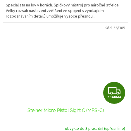
A
2,5
Specialista na lov v horách. Špičkový nástroj pro náročné střelce.
z
Velký rozsah nastavení zvětšení ve spojení s vynikajícím
5
rozpoznáváním detailů umožňuje vysoce přesnou...
hvězdiček.
Kód:
56/385
Z
ZDARMA
D
Steiner Micro Pistol Sight C (MPS-C)
A
R
obvykle do 3 prac. dní (upřesníme)