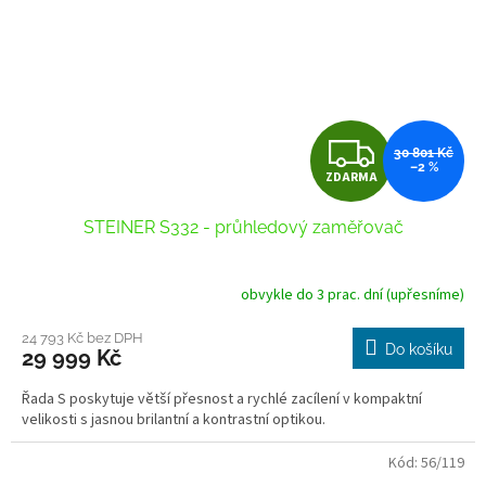
Z
30 801 Kč
–2 %
ZDARMA
D
STEINER S332 - průhledový zaměřovač
A
R
obvykle do 3 prac. dní (upřesníme)
M
24 793 Kč bez DPH
Do košíku
29 999 Kč
A
Řada S poskytuje větší přesnost a rychlé zacílení v kompaktní
velikosti s jasnou brilantní a kontrastní optikou.
Kód:
56/119