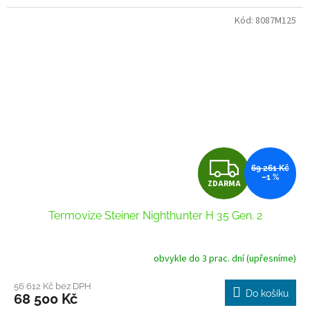
Kód:
8087M125
Z
69 261 Kč
–1 %
ZDARMA
D
Termovize Steiner Nighthunter H 35 Gen. 2
A
R
obvykle do 3 prac. dní (upřesníme)
M
56 612 Kč bez DPH
Do košíku
68 500 Kč