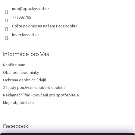
t
r
info
@
optickysvet.cz
í
v
k
777098765
y
Čtěte novinky na našem Facebooku!
v
ý
loveckysvet.cz
p
i
s
Informace pro Vás
u
Napište nám
Obchodní podmínky
Ochrana osobních údajů
Zásady používání souborů cookies
Reklamační řád - poučení pro spotřebitele
Moje objednávka
Facebook