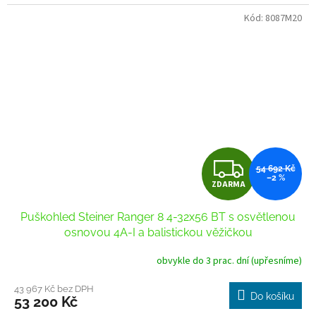
Kód:
8087M20
Z
54 692 Kč
–2 %
ZDARMA
D
Puškohled Steiner Ranger 8 4-32x56 BT s osvětlenou
A
osnovou 4A-I a balistickou věžičkou
R
obvykle do 3 prac. dní (upřesníme)
Průměrné
hodnocení
M
produktu
43 967 Kč bez DPH
Do košíku
53 200 Kč
je