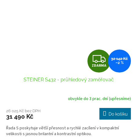
Z
32 142 Kč
–2 %
ZDARMA
D
STEINER S432 - průhledový zaměřovač
A
R
obvykle do 3 prac. dní (upřesníme)
M
26 025 Kč bez DPH
Do košíku
31 490 Kč
A
Řada S poskytuje větší přesnost a rychlé zacílení v kompaktní
velikosti s jasnou brilantní a kontrastní optikou.