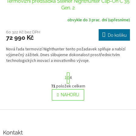
Termovizní předsádka Steiner Nighthunter Clip-On C 35
A
Gen. 2
R
obvykle do 3 prac. dní (upřesníme)
M
60 322 Kč bez DPH
Do košíku
72 990 Kč
A
Nová řada termovizí Nighthunter tento požadavek splňuje a nabízí
výjimečný zážitek. Dnes slibujeme dokonalost prostřednictvím
technologických inovací a inovativního vývoje.
S
1
4
t
r
71
položek celkem
O
á
v
NAHORU
n
l
k
o
á
v
Z
d
á
a
á
n
c
p
í
í
a
Kontakt
p