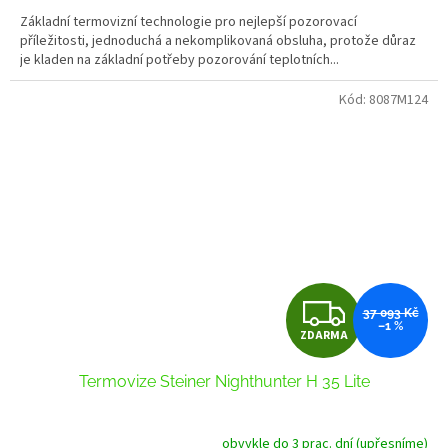
A
Základní termovizní technologie pro nejlepší pozorovací
příležitosti, jednoduchá a nekomplikovaná obsluha, protože důraz
je kladen na základní potřeby pozorování teplotních...
Kód:
8087M124
Z
37 093 Kč
–1 %
ZDARMA
D
Termovize Steiner Nighthunter H 35 Lite
A
R
obvykle do 3 prac. dní (upřesníme)