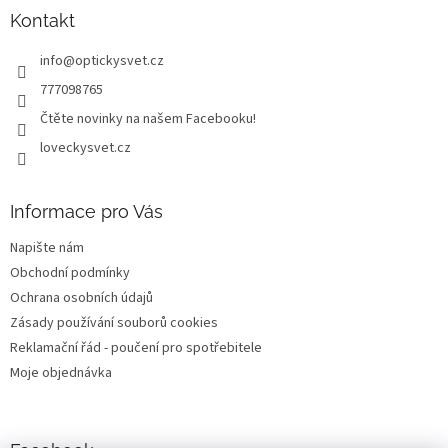
a
Kontakt
t
info
@
optickysvet.cz
í
777098765
Čtěte novinky na našem Facebooku!
loveckysvet.cz
Informace pro Vás
Napište nám
Obchodní podmínky
Ochrana osobních údajů
Zásady používání souborů cookies
Reklamační řád - poučení pro spotřebitele
Moje objednávka