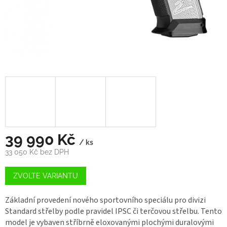
39 990 Kč
/ ks
33 050 Kč bez DPH
Měrná
cena:
ZVOLTE VARIANTU
Základní provedení nového sportovního speciálu pro divizi
Standard střelby podle pravidel IPSC či terčovou střelbu. Tento
model je vybaven stříbrně eloxovanými plochými duralovými