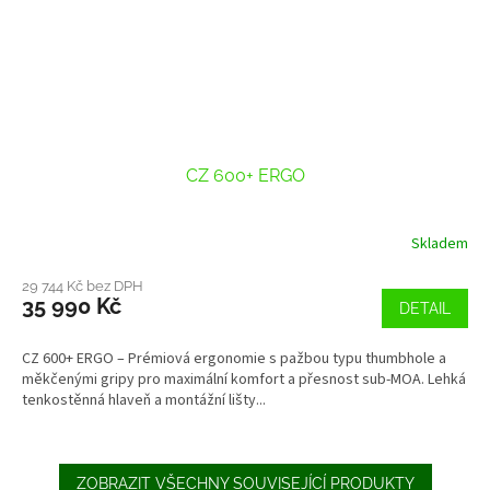
CZ 600+ ERGO
Skladem
29 744 Kč bez DPH
35 990 Kč
DETAIL
CZ 600+ ERGO – Prémiová ergonomie s pažbou typu thumbhole a
měkčenými gripy pro maximální komfort a přesnost sub-MOA. Lehká
tenkostěnná hlaveň a montážní lišty...
ZOBRAZIT VŠECHNY SOUVISEJÍCÍ PRODUKTY