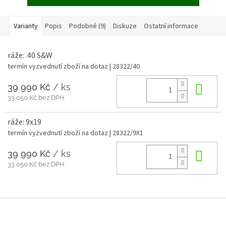
Varianty
Popis
Podobné (9)
Diskuze
Ostatní informace
ráže: .40 S&W
termín vyzvednutí zboží na dotaz
| 28322/40
39 990 Kč
/ ks
Do 
33 050 Kč bez DPH
ráže: 9x19
termín vyzvednutí zboží na dotaz
| 28322/9X1
39 990 Kč
/ ks
Do 
33 050 Kč bez DPH
Z
á
p