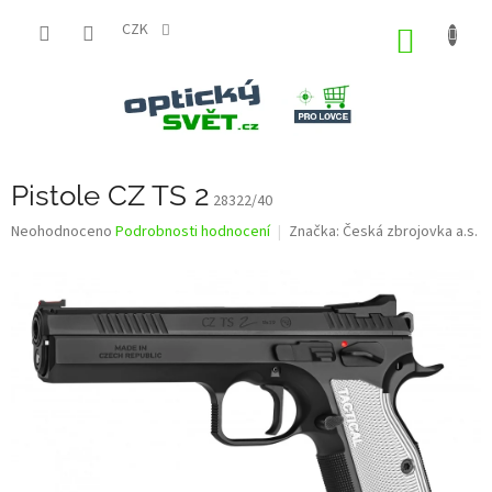
Přejít
na
CZK
NÁKUP
obsah
KOŠÍK
Pistole CZ TS 2
28322/40
Průměrné
Neohodnoceno
Podrobnosti hodnocení
Značka:
Česká zbrojovka a.s.
hodnocení
produktu
je
0,0
z
5
hvězdiček.