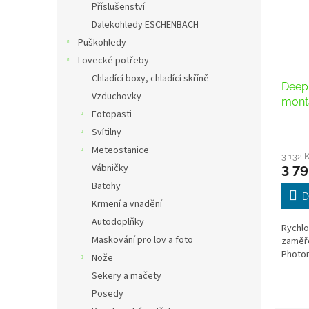
Příslušenství
Dalekohledy ESCHENBACH
Puškohledy
Lovecké potřeby
Chladící boxy, chladící skříně
Deep 
Vzduchovky
montá
Fotopasti
ATN 
Svítilny
Ther
Meteostanice
3 132 
3 79
Vábničky
Batohy
D
Krmení a vnadění
Autodoplňky
Rychlo
Maskování pro lov a foto
zaměř
Photon
Nože
Sekery a mačety
Posedy