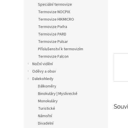
n
Speciální termovize
e
Termovize NOCPIX
l
Termovize HIKMICRO
Termovize Pixfra
Termovize PARD
Termovize Pulsar
Příslušenství k termovizím
Termovize Falcon
Noční vidění
Oděvy a obuv
Dalekohledy
Dálkoměry
Binokuláry | Myslivecké
Monokuláry
Souvi
Turistické
Námořní
Divadelní