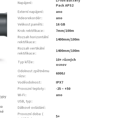
Li-Ion Battery
Napájení:
:
Pack APS2
Externí napájení:
:
ano
Videorekordér:
:
ano
Velikost paměti:
:
16 GB
Krok rektifikace:
:
7mm/100m
Rozsah horizontální
1400mm/100m
rektifikace:
:
Rozsah vertikální
1400mm/100m
rektifikace:
:
10+ různých
Typ kříže:
:
osnov
Odolnost zpětnému
6000J
rázu:
:
Voděodolnost:
:
IPХ7
Provozní teploty:
:
-25 – +50
Wi-Fi:
:
ano
typy
USB, typ:
:
.
na
Dálkové ovládání:
:
dné
Provozní doba: (
5+