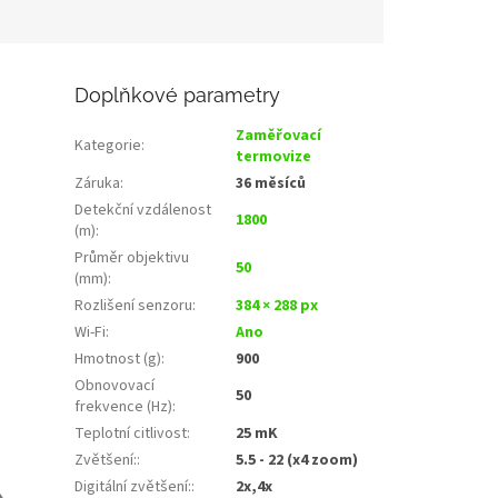
Doplňkové parametry
Zaměřovací
Kategorie
:
termovize
Záruka
:
36 měsíců
Detekční vzdálenost
1800
(m)
:
Průměr objektivu
50
(mm)
:
Rozlišení senzoru
:
384 × 288 px
Wi‑Fi
:
Ano
Hmotnost (g)
:
900
Obnovovací
50
frekvence (Hz)
:
Teplotní citlivost
:
25 mK
Zvětšení:
:
5.5 - 22 (x4 zoom)
Digitální zvětšení:
:
2x,4x