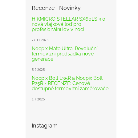
Recenze | Novinky
HIKMICRO STELLAR SX60LS 3.0:
nová vlajková loď pro
profesionální lov v noci
27.11.2025
Nocpix Mate Ultra: Revoluční
termovizní předsádka nové
generace
5.9.2025
Nocpix Bolt L35R a Nocpix Bolt
P25R - RECENZE: Cenově
dostupné termovizní zaměřovače
1.7.2025
Instagram