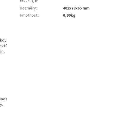
t=22°C), h
:
Rozměry:
:
402x78x65 mm
Hmotnost:
:
0,90kg
 kdy
jektů
án,
řenos
y.