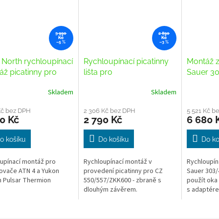
3 990
2 890
Kč
Kč
–5 %
–3 %
North rychloupínací
Rychloupínací picatinny
Montáž z
ž picatinny pro
lišta pro
Sauer 3
4 / Photon /
CZ550/557/ZKK600
Skladem
Skladem
mion
Kč bez DPH
2 306 Kč bez DPH
5 521 Kč b
0 Kč
2 790 Kč
6 680 
o košíku
Do košíku
Do ko
upínací montáž pro
Rychloupínací montáž v
Rychloupín
ovače ATN 4 a Yukon
provedení picatinny pro CZ
Sauer 303/
 Pulsar Thermion
550/557/ZKK600 - zbraně s
použít oka 
dlouhým závěrem.
s adaptére