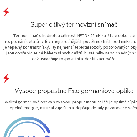
Super citlivý termovizní snímač
Termosnímač s hodnotou citlivosti NETD <25mK zajišťuje dokonalé
rozpoznání detailů i v těch nejnáročnějších povětrnostních podmínkách,
je tepelný kontrast nízký. I ty nejmenší teplotní rozdíly pozorovaných ob
jsou dobře viditelné během silných dešťů, husté mlhy nebo chladných r
což usnadňuje rozpoznání a identifikaci zvěře.
Vysoce propustná F1.0 germaniová optika
Kvalitní germaniová optika s vysokou propustností zajišťuje optimální p
tepelné energie, minimalizuje šum a zlepšuje detaily pozorované scén