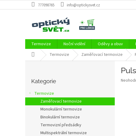
Přejít
777098765
info@optickysvet.cz
na
obsah
Termovize
Noční vidění
Oděvy a obuv
Domů
Termovize
Zaměřovací termovize
P
Pul
o
Přeskočit
s
Průměr
Neohod
kategorie
Kategorie
t
hodnoce
r
produkt
Termovize
a
je
Zaměřovací termovize
0,0
n
z
Monokulární termovize
n
5
í
Binokulární termovize
hvězdič
p
Termovizní předsádky
a
Multispektrální termovize