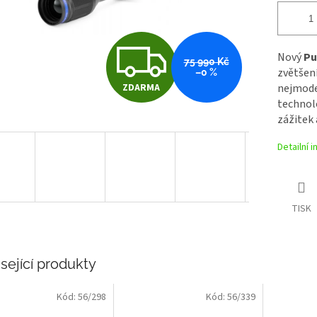
Z
Nový
Pu
75 990 Kč
zvětšen
–0 %
ZDARMA
nejmode
D
technol
zážitek 
A
Detailní 
R
TISK
M
sející produkty
A
Kód:
56/298
Kód:
56/339