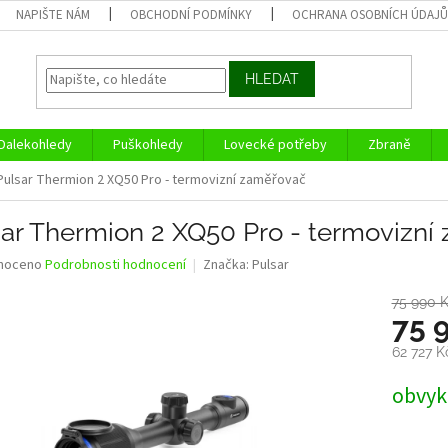
NAPIŠTE NÁM
OBCHODNÍ PODMÍNKY
OCHRANA OSOBNÍCH ÚDAJ
HLEDAT
Dalekohledy
Puškohledy
Lovecké potřeby
Zbraně
Pulsar Thermion 2 XQ50 Pro - termovizní zaměřovač
sar Thermion 2 XQ50 Pro - termovizní
né
noceno
Podrobnosti hodnocení
Značka:
Pulsar
ní
u
75 990 
75 
62 727 
Měrná
obvykl
ek.
cena: