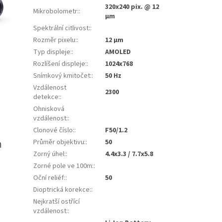
320x240 pix. @ 12
Mikrobolometr:
:
µm
Spektrální citlivost:
:
Rozměr pixelu:
:
12 µm
Typ displeje:
:
AMOLED
Rozlíšení displeje:
:
1024x768
Snímkový kmitočet:
:
50 Hz
Vzdálenost
2300
detekce:
:
Ohnisková
vzdálenost:
:
Clonové číslo:
:
F50/1.2
Průměr objektivu:
:
50
m
Zorný úhel:
:
4.4x3.3 / 7.7x5.8
Zorné pole ve 100m:
:
Oční reliéf:
:
50
Dioptrická korekce:
:
Nejkratší ostřící
vzdálenost:
: