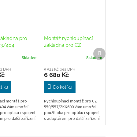
ákladna pro
Montáž rychloupínací
03/404
základna pro CZ
Další
550/557/ZKK600
produkt
Skladem
Skladem
ez DPH
5 521 Kč bez DPH
Kč
6 680 Kč
šíku
Do košíku
ací montáž pro
Rychloupínací montáž pro CZ
404 Vám umožní
550/557/ZKK600 Vám umožní
pro optiku i spojení
použít oka pro optiku i spojení
m pro další zařízení.
s adaptérem pro další zařízení.