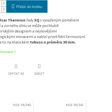
Přidat do košíku
lsar Thermion
řady
XQ
s vyvaženým poměrem
í a zorného úhlu
se může pochlubit
rnějším designem a nejnovějšími
ogickými inovacemi a nabízí prvotřídní termovizní
a to na klasickém
tubusu o průměru 30 mm.
informace
ZEPTAT SE
SDÍLET
Kód:
56/340
Kód:
56/341