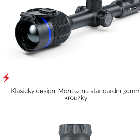
Previous
Next
Klasický design. Montáž na standardní 30m
kroužky