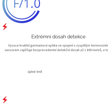
Extrémní dosah detekce
Vysoce kvalitní germaniová optika ve spojení s vyspělým termovizní
senzorem zajišťuje bezprecedentní detekční dosah až 1 800 metrů, a to 
úplné tmě