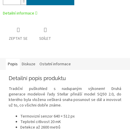
Detailní informace
ZEPTAT SE
SDÍLET
Popis
Diskuze
Ostatní informace
Detailní popis produktu
Tradiční puškohled s nadupaným výkonem! Druhá
generace modelové řady Stellar přináší model SQ50 2.0, do
kterého byla vložena veškerá snaha posunout se dál a inovovat
už to, co všichni dobře známe.
Termovizní senzor 640 × 512 px
Teplotní citlivost 20 mK
Detekce až 2600 metrů