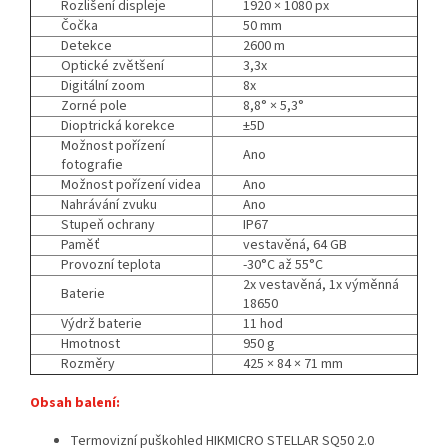
Rozlišení displeje
1920 × 1080 px
Čočka
50 mm
Detekce
2600 m
Optické zvětšení
3,3x
Digitální zoom
8x
Zorné pole
8,8° × 5,3°
Dioptrická korekce
±5D
Možnost pořízení
Ano
fotografie
Možnost pořízení videa
Ano
Nahrávání zvuku
Ano
Stupeň ochrany
IP67
Paměť
vestavěná, 64 GB
Provozní teplota
-30°C až 55°C
2x vestavěná, 1x výměnná
Baterie
18650
Výdrž baterie
11 hod
Hmotnost
950 g
Rozměry
425 × 84 × 71 mm
Obsah balení:
Termovizní puškohled HIKMICRO STELLAR SQ50 2.0