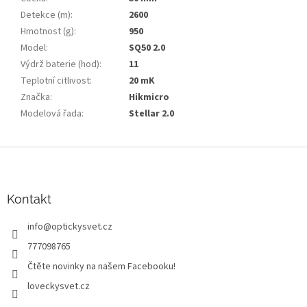
Detekce (m)
:
2600
Hmotnost (g)
:
950
Model
:
SQ50 2.0
Výdrž baterie (hod)
:
11
Teplotní citlivost
:
20 mK
Značka
:
Hikmicro
Modelová řada
:
Stellar 2.0
Z
á
p
a
Kontakt
t
info
@
optickysvet.cz
í
777098765
Čtěte novinky na našem Facebooku!
loveckysvet.cz