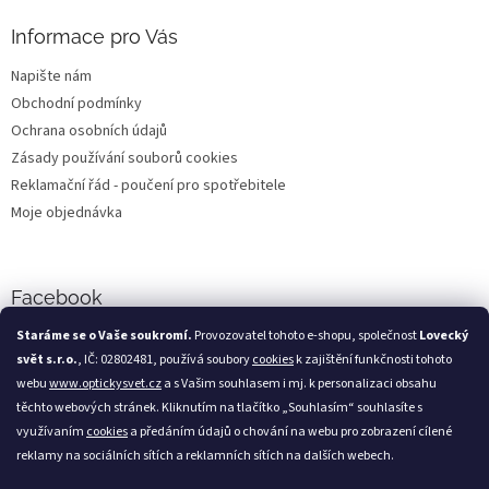
Informace pro Vás
Napište nám
Obchodní podmínky
Ochrana osobních údajů
Zásady používání souborů cookies
Reklamační řád - poučení pro spotřebitele
Moje objednávka
Facebook
Staráme se o Vaše soukromí.
Provozovatel tohoto e-shopu, společnost
Lovecký
svět s.r.o.
, IČ: 02802481, používá soubory
cookies
k zajištění funkčnosti tohoto
webu
www.optickysvet.cz
a s Vašim souhlasem i mj. k personalizaci obsahu
Loveckýsvět.cz
těchto webových stránek. Kliknutím na tlačítko „Souhlasím“ souhlasíte s
využívaním
cookies
a předáním údajů o chování na webu pro zobrazení cílené
reklamy na sociálních sítích a reklamních sítích na dalších webech.