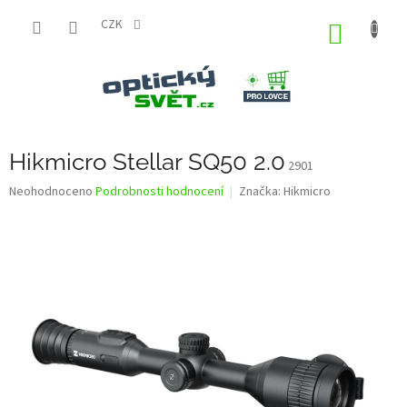
Přejít
na
CZK
NÁKUP
obsah
KOŠÍK
Hikmicro Stellar SQ50 2.0
2901
Průměrné
Neohodnoceno
Podrobnosti hodnocení
Značka:
Hikmicro
hodnocení
produktu
je
0,0
z
5
hvězdiček.