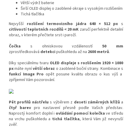
Větší výdrž baterie
Širší OLED displej o zaoblené okraje s vysokým rozlišením
Tichá tlačítka
Nejvyšší
rozlišení termovizního jádra 640 × 512 px
s
citlivostí teplotních rozdílů < 20 mK
zaručí perfektně detailní
obraz, v kterém přečtete srst i paroží.
Čočka
s ohniskovou vzdáleností
50 mm
zprostředkovává
detekci
puškohledu až na
2600 metrů
.
Díky speciálnímu tvaru
OLED displeje s rozlišením 1920 × 1080
px
máte nyní
větší obraz
o zaoblené boční strany. Kombinace s
funkcí Image Pro
opět posune kvalitu obrazu o kus výš a
zpříjemní Vám pozorování.
Pět profilů nástřelu
s výběrem z
deseti záměrných křížů
a
čtyř barev
pro nastavení přesně podle Vašich představ.
Naprostý komfort doplní i
ovládání pomocí kolečka
ve středu
na vrchu puškohledu a
tichá tlačítka
, která Vám již nevyruší
zvěř.