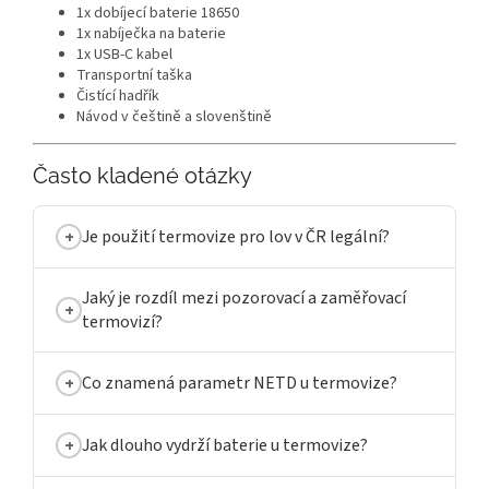
1x dobíjecí baterie 18650
1x nabíječka na baterie
1x USB-C kabel
Transportní taška
Čistící hadřík
Návod v češtině a slovenštině
Často kladené otázky
Je použití termovize pro lov v ČR legální?
Jaký je rozdíl mezi pozorovací a zaměřovací
termovizí?
Co znamená parametr NETD u termovize?
Jak dlouho vydrží baterie u termovize?