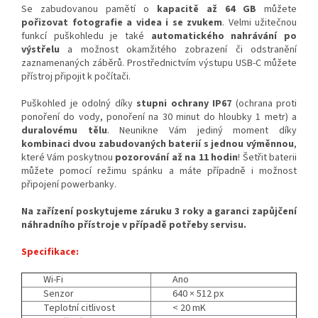
Se zabudovanou pamětí o
kapacitě až 64 GB
můžete
pořizovat
fotografie a
videa i se zvukem
.
Velmi užitečnou
funkcí puškohledu je také
automatického nahrávání po
výstřelu
a možnost okamžitého zobrazení či odstranění
zaznamenaných záběrů. Prostřednictvím výstupu USB-C můžete
přístroj připojit k počítači.
Puškohled je odolný díky
stupni ochrany
IP67
(ochrana proti
ponoření do vody, ponoření na 30 minut do hloubky 1 metr) a
duralovému tělu
. Neunikne Vám jediný moment díky
kombinaci dvou zabudovaných baterií s jednou výměnnou
,
které Vám poskytnou
pozorování až na 11 hodin
! Šetřit baterii
můžete pomocí režimu spánku a máte případně i možnost
připojení powerbanky.
Na zařízení poskytujeme záruku 3 roky a garanci zapůjčení
náhradního přístroje v případě potřeby servisu.
Specifikace:
Wi-Fi
Ano
Senzor
640 × 512 px
Teplotní citlivost
< 20 mK