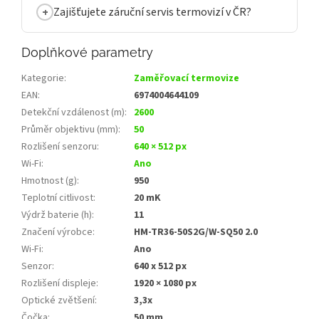
Zajišťujete záruční servis termovizí v ČR?
Doplňkové parametry
Kategorie
:
Zaměřovací termovize
EAN
:
6974004644109
Detekční vzdálenost (m)
:
2600
Průměr objektivu (mm)
:
50
Rozlišení senzoru
:
640 × 512 px
Wi‑Fi
:
Ano
Hmotnost (g)
:
950
Teplotní citlivost
:
20 mK
Výdrž baterie (h)
:
11
Značení výrobce
:
HM-TR36-50S2G/W-SQ50 2.0
Wi-Fi
:
Ano
Senzor
:
640 x 512 px
Rozlišení displeje
:
1920 × 1080 px
Optické zvětšení
:
3,3x
Čočka
:
50 mm