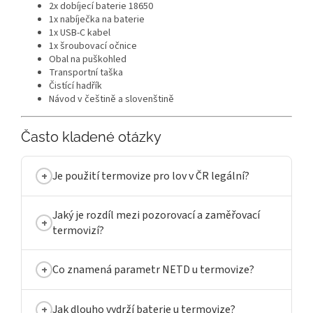
2x dobíjecí baterie 18650
1x nabíječka na baterie
1x USB-C kabel
1x šroubovací očnice
Obal na puškohled
Transportní taška
Čistící hadřík
Návod v češtině a slovenštině
Často kladené otázky
Je použití termovize pro lov v ČR legální?
Jaký je rozdíl mezi pozorovací a zaměřovací
termovizí?
Co znamená parametr NETD u termovize?
Jak dlouho vydrží baterie u termovize?