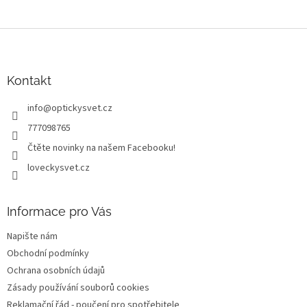
Z
á
p
a
Kontakt
t
info
@
optickysvet.cz
í
777098765
Čtěte novinky na našem Facebooku!
loveckysvet.cz
Informace pro Vás
Napište nám
Obchodní podmínky
Ochrana osobních údajů
Zásady používání souborů cookies
Reklamační řád - poučení pro spotřebitele