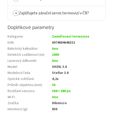
Zajišťujete záruční servis termovizí v ČR?
Doplňkové parametry
Kategorie
:
Zaměřovací termovize
EAN
:
6974004646332
Balistický kalkulátor
:
Ano
Detekční vzdálenost (m)
:
1800
Laserový dálkoměr
:
Ano
Model
:
SH35L 3.0
Modelová řada
:
Stellar 3.0
Optické zvětšení
:
4,2x
Průměr objektivu (mm)
:
35
Rozlišení senzoru
:
384 × 288 px
Wi‑Fi
:
Ano
Značka
:
Hikmicro
Hmotnost (g)
:
830