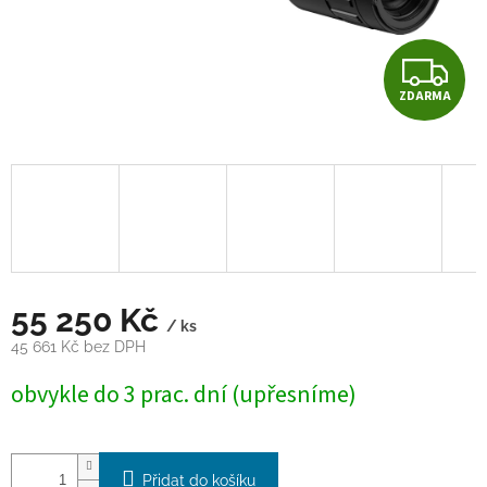
Z
ZDARMA
D
A
R
M
A
55 250 Kč
/ ks
45 661 Kč bez DPH
Měrná
obvykle do 3 prac. dní (upřesníme)
cena:
Přidat do košíku