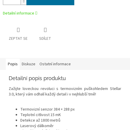
Detailní informace
ZEPTAT SE
SDÍLET
Popis
Diskuze
Ostatní informace
Detailní popis produktu
Zažijte loveckou revoluci s termovizním puškohledem Stellar
3.0, který vám odhalí každý detail i v nejhlubší tmě!
Termovizní senzor 384 × 288 px
Teplotní citlivost 15 mK
Detekce až 1800 metrů
Laserový dálkoměr