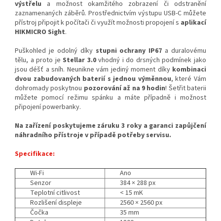
výstřelu
a možnost okamžitého zobrazení či odstranění
zaznamenaných záběrů. Prostřednictvím výstupu USB-C můžete
přístroj připojit k počítači či využít možnosti propojení s
aplikací
HIKMICRO Sight
.
Puškohled je odolný díky
stupni ochrany IP67
a duralovému
tělu, a proto je
Stellar 3.0
vhodný i do drsných podmínek jako
jsou déšť a sníh.
Neunikne vám jediný moment díky
kombinaci
dvou zabudovaných baterií s jednou výměnnou
, které Vám
dohromady poskytnou
pozorování až na 9 hodin
! Šetřit baterii
můžete pomocí režimu spánku a máte případně i možnost
připojení powerbanky.
Na zařízení poskytujeme záruku 3 roky a garanci zapůjčení
náhradního přístroje v případě potřeby servisu.
Specifikace:
Wi-Fi
Ano
Senzor
384 × 288 px
Teplotní citlivost
< 15 mK
Rozlišení displeje
2560 × 2560 px
Čočka
35 mm