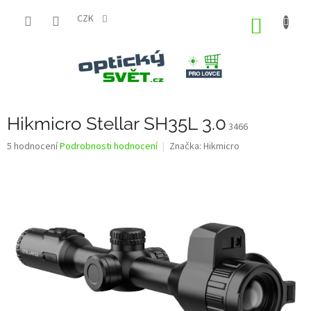
Přejít
na
CZK
NÁKUP
obsah
KOŠÍK
Hikmicro Stellar SH35L 3.0
3466
Průměrné
5 hodnocení
Podrobnosti hodnocení
Značka:
Hikmicro
hodnocení
produktu
je
2,0
z
5
hvězdiček.