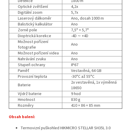
Detekce
1800 m
Optické zvětšení
4,2x
Digitální zoom
5,7x
Laserový dálkoměr
Ano, dosah 1000 m
Balistický kalkulátor
Ano
Zorné pole
7,5° × 5,7°
Dioptrická korekce
-4D ∼ +4D
Možnost pořízení
Ano
fotografie
Možnost pořízení videa
Ano
Nahrávání zvuku
Ano
Stupeň ochrany
IP67
Paměť
Vestavěná, 64 GB
Provozní teplota
-30°C až 55°C
2x vestavěná, 1x výměnná
Baterie
18650
Výdrž baterie
9 hod
Hmotnost
830 g
Rozměry
410 × 86 × 85 mm
Obsah balení:
Termovizní puškohled HIKMICRO STELLAR SH35L 3.0