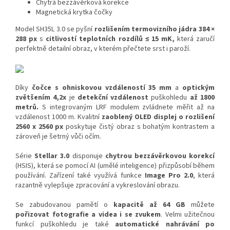
Chytrá bezzávěrková korekce
Magnetická krytka čočky
Model SH35L 3.0 se pyšní
rozlišením termovizního jádra 384 ×
288 px
s
citlivostí teplotních rozdílů ≤ 15 mK,
která zaručí
perfektně detailní obraz, v kterém přečtete srst i paroží.
Díky
čočce s ohniskovou vzdáleností 35 mm
a
optickým
zvětšením 4,2x
je
detekční vzdálenost
puškohledu
až 1800
metrů.
S integrovaným LRF modulem zvládnete měřit až na
vzdálenost 1000 m. Kvalitní
zaoblený
OLED displej o rozlišení
2560 x 2560 px
poskytuje čistý obraz s bohatým kontrastem a
zároveň je šetrný vůči očím.
Série
Stellar 3.0
disponuje
chytrou bezzávěrkovou korekcí
(HSIS), která se pomocí AI (umělé inteligence) přizpůsobí během
používání. Zařízení také využívá funkce
Image Pro 2.0
, která
razantně vylepšuje zpracování a vykreslování obrazu.
Se zabudovanou pamětí o
kapacitě až 64 GB
můžete
pořizovat
fotografie a
videa i se zvukem
.
Velmi užitečnou
funkcí puškohledu je také
automatické nahrávání po