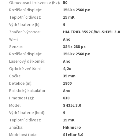
Obnovovací frekvence (Hz)
:
50
Rozlišení displeje
:
2560 × 2560 px
Teplotní citlivost
:
15 mK
Výdrž baterie (h)
:
9
Značení výrobce
:
HM-TR83-35S2G/WL-SH35L 3.0
Wi-Fi
:
Ano
Senzor
:
384 x 288 px
Rozlišení displeje
:
2560 x 2560 px
Laserový dálkoměr
:
Ano
Optické zvětšení
:
4,2x
Čočka
:
35 mm
Detekce (m)
:
1800
Balistický kalkulátor
:
Ano
Hmotnost (g)
:
830
Model
:
SH35L 3.0
Výdrž baterie (hod)
:
9
Teplotní citlivost
:
15 mK
Značka
:
Hikmicro
Modelová řada
:
Stellar 3.0