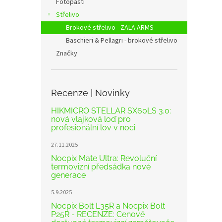
Fotopasti
Střelivo
Brokové střelivo - ZALA ARMS
Baschieri & Pellagri - brokové střelivo
Značky
Recenze | Novinky
HIKMICRO STELLAR SX60LS 3.0:
nová vlajková loď pro
profesionální lov v noci
27.11.2025
Nocpix Mate Ultra: Revoluční
termovizní předsádka nové
generace
5.9.2025
Nocpix Bolt L35R a Nocpix Bolt
P25R - RECENZE: Cenově