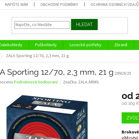
NAPIŠTE NÁM
OBCHODNÍ PODMÍNKY
OCHRANA OSOBNÍCH ÚDAJ
HLEDAT
Dalekohledy
Puškohledy
Lovecké potřeby
Zbraně
ZALA Sporting 12/70, 2,3 mm, 21 g
A Sporting 12/70, 2,3 mm, 21 g
29919/25
né
noceno
Podrobnosti hodnocení
Značka:
ZALA ARMS
ní
od
u
od
169 
Měrná
cena:
ZVOL
ek.
Brokové
vítězství