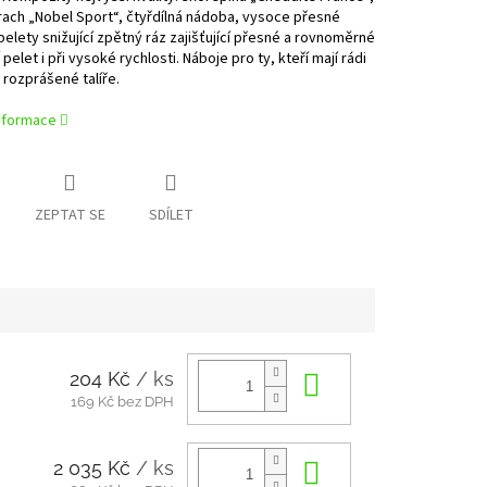
rach „Nobel Sport“, čtyřdílná nádoba, vysoce přesné
pelety snižující zpětný ráz zajišťující přesné a rovnoměrné
pelet i při vysoké rychlosti. Náboje pro ty, kteří mají rádi
rozprášené talíře.
informace
ZEPTAT SE
SDÍLET
204 Kč
/ ks
Do košíku
169 Kč bez DPH
2 035 Kč
/ ks
Do košíku