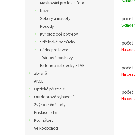
Sklad
Maskování pro lov a foto
Nože
počet 
Sekery a mačety
Sklad
Posedy
Kynologické potřeby
Střelecké pomůcky
počet 
Na ces
Dárky pro lovce
Dárkové poukazy
Baterie a nabíječky XTAR
počet 
Zbraně
Na ces
AKCE
Optické přístroje
počet 
Outdoorové vybavení
Na ces
Zvýhodněné sety
Příslušenství
Kolimátory
Velkoobchod