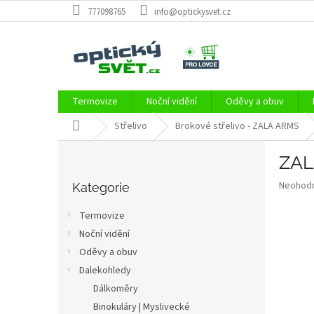
Přejít
777098765
info@optickysvet.cz
na
obsah
Termovize
Noční vidění
Oděvy a obuv
Domů
Střelivo
Brokové střelivo - ZALA ARMS
P
ZAL
o
Přeskočit
s
Průměr
Neohod
kategorie
Kategorie
t
hodnoce
r
produkt
Termovize
a
je
Noční vidění
0,0
n
z
Oděvy a obuv
n
5
í
Dalekohledy
hvězdič
p
Dálkoměry
a
Binokuláry | Myslivecké