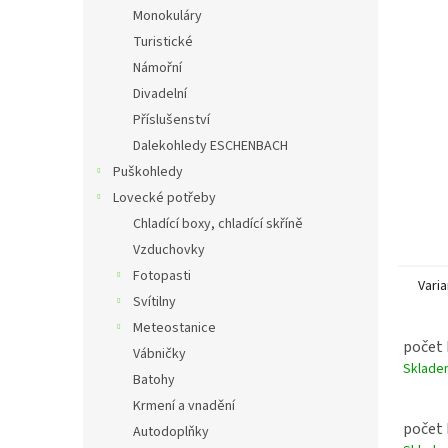
n
Monokuláry
e
Turistické
l
Námořní
Divadelní
Příslušenství
Dalekohledy ESCHENBACH
Puškohledy
Lovecké potřeby
Chladící boxy, chladící skříně
Vzduchovky
Fotopasti
Varia
Svítilny
Meteostanice
počet 
Vábničky
Sklad
Batohy
Krmení a vnadění
počet 
Autodoplňky