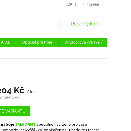
Ů
ZÁSADY POUŽÍVÁNÍ SOUBORŮ COOKIES
CZK
Přihlášení
REKLAMAČNÍ ŘÁD - POUČE
NÁKUPNÍ
Prázdný košík
KOŠÍK
AKCE
Optické přístroje
Outdoorové vybavení
Zvýhodně
204 Kč
/ ks
Kč
bez DPH
TE VARIANTU
 náboje
ZALA ARMS
speciálně navržené pro vaše
. Kompozity nejvyšší kvality: skořepina „Cheddite France“,