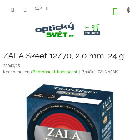
Přejít
na
CZK
NÁKUP
obsah
KOŠÍK
ZALA Skeet 12/70, 2,0 mm, 24 g
29940/25
Průměrné
Neohodnoceno
Podrobnosti hodnocení
Značka:
ZALA ARMS
hodnocení
produktu
je
0,0
z
5
hvězdiček.