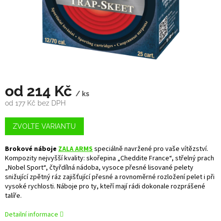
od
214 Kč
/ ks
od
177 Kč
bez DPH
Měrná
cena:
ZVOLTE VARIANTU
Brokové náboje
ZALA ARMS
speciálně navržené pro vaše vítězství.
Kompozity nejvyšší kvality: skořepina „Cheddite France“, střelný prach
„Nobel Sport“, čtyřdílná nádoba, vysoce přesné lisované pelety
snižující zpětný ráz zajišťující přesné a rovnoměrné rozložení pelet i při
vysoké rychlosti. Náboje pro ty, kteří mají rádi dokonale rozprášené
talíře.
Detailní informace