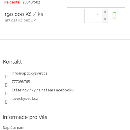
Na cestě
| 29940/502
190 000 Kč
/ ks
Do 
157 025 Kč bez DPH
Z
á
p
a
Kontakt
t
info
@
optickysvet.cz
í
777098765
Čtěte novinky na našem Facebooku!
loveckysvet.cz
Informace pro Vás
Napište nám