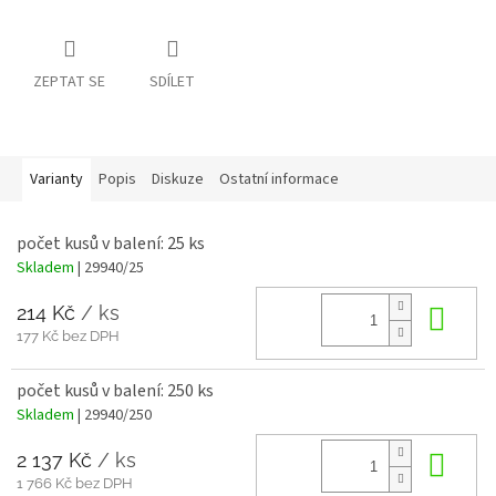
ZEPTAT SE
SDÍLET
Varianty
Popis
Diskuze
Ostatní informace
počet kusů v balení: 25 ks
Skladem
| 29940/25
214 Kč
/ ks
Do 
177 Kč bez DPH
počet kusů v balení: 250 ks
Skladem
| 29940/250
2 137 Kč
/ ks
Do 
1 766 Kč bez DPH