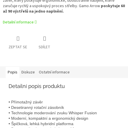
závěr, který poskytuje ergonomické, oboustranné nabíjení, které
zaručuje rychlý a uspokojivý proces střelby. Gamo Arrow
poskytuje 60
až 90 výstřelů na jedno naplnění.
Detailní informace
ZEPTAT SE
SDÍLET
Popis
Diskuze
Ostatní informace
Detailní popis produktu
• Přímotažný závěr
• Desetiranný rotační zásobník
• Technologie moderování zvuku Whisper Fusion
• Moderní, kompaktní a ergonomický design
• Špičková, lehká hybridní platforma