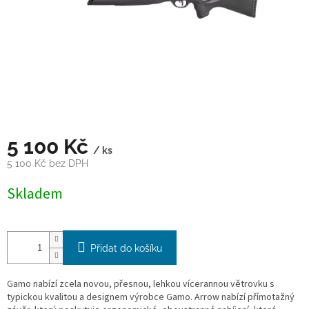
5 100 Kč
/ ks
5 100 Kč bez DPH
Měrná
Skladem
cena:
Přidat do košíku
Gamo nabízí zcela novou, přesnou, lehkou vícerannou větrovku s
typickou kvalitou a designem výrobce Gamo. Arrow nabízí přímotažný