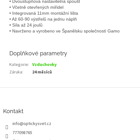
• Dvoustupňová nastavitelná spoušť
• Včetně otevřených miřidel
• Integrovaná 11mm montážní lišta
• Až 60-90 výstřelů na jednu náplň
• Síla až 24 joulů
• Navrženo a vyrobeno ve Španělsku společností Gamo
Doplňkové parametry
Kategorie
:
Vzduchovky
Záruka
:
24 měsíců
Z
á
p
a
Kontakt
t
info
@
optickysvet.cz
í
777098765