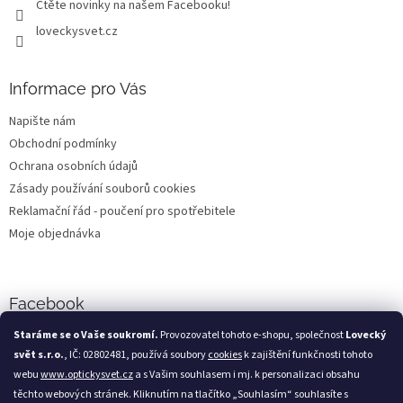
Čtěte novinky na našem Facebooku!
loveckysvet.cz
Informace pro Vás
Napište nám
Obchodní podmínky
Ochrana osobních údajů
Zásady používání souborů cookies
Reklamační řád - poučení pro spotřebitele
Moje objednávka
Facebook
Staráme se o Vaše soukromí.
Provozovatel tohoto e-shopu, společnost
Lovecký
svět s.r.o.
, IČ: 02802481, používá soubory
cookies
k zajištění funkčnosti tohoto
webu
www.optickysvet.cz
a s Vašim souhlasem i mj. k personalizaci obsahu
Loveckýsvět.cz
těchto webových stránek. Kliknutím na tlačítko „Souhlasím“ souhlasíte s