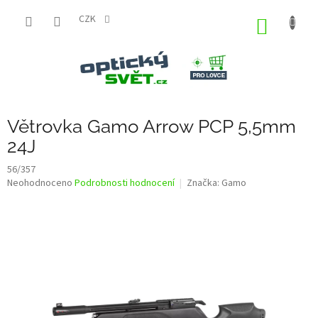
Přejít
na
CZK
NÁKUP
obsah
KOŠÍK
Větrovka Gamo Arrow PCP 5,5mm
24J
56/357
Průměrné
Neohodnoceno
Podrobnosti hodnocení
Značka:
Gamo
hodnocení
produktu
je
0,0
z
5
hvězdiček.