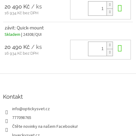
20 490 Kč
/ ks
Do 
16 934 Kč bez DPH
závit: Quick-mount
Skladem
| 24308/QUI
20 490 Kč
/ ks
Do 
16 934 Kč bez DPH
Z
á
p
a
Kontakt
t
info
@
optickysvet.cz
í
777098765
Čtěte novinky na našem Facebooku!
loveckysvet.cz