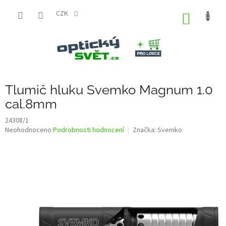
Přejít
na
CZK
NÁKUP
obsah
KOŠÍK
Tlumič hluku Svemko Magnum 1.0
cal.8mm
24308/1
Průměrné
Neohodnoceno
Podrobnosti hodnocení
Značka:
Svemko
hodnocení
produktu
je
0,0
z
5
hvězdiček.