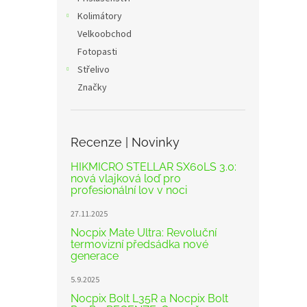
Kolimátory
Velkoobchod
Fotopasti
Střelivo
Značky
Recenze | Novinky
HIKMICRO STELLAR SX60LS 3.0:
nová vlajková loď pro
profesionální lov v noci
27.11.2025
Nocpix Mate Ultra: Revoluční
termovizní předsádka nové
generace
5.9.2025
Nocpix Bolt L35R a Nocpix Bolt