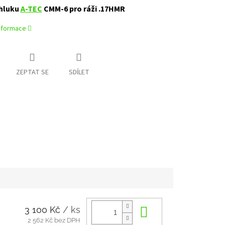
hluku
A-TEC
CMM-6 pro ráži .17HMR
informace
ZEPTAT SE
SDÍLET
3 100 Kč
/ ks
Do košíku
2 562 Kč bez DPH