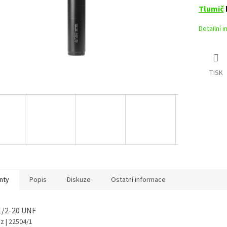
Tlumič
Detailní 
TISK
nty
Popis
Diskuze
Ostatní informace
 1/2-20 UNF
az
| 22504/1