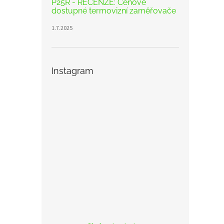
P25R - RECENZE: Cenově
dostupné termovizní zaměřovače
1.7.2025
Instagram