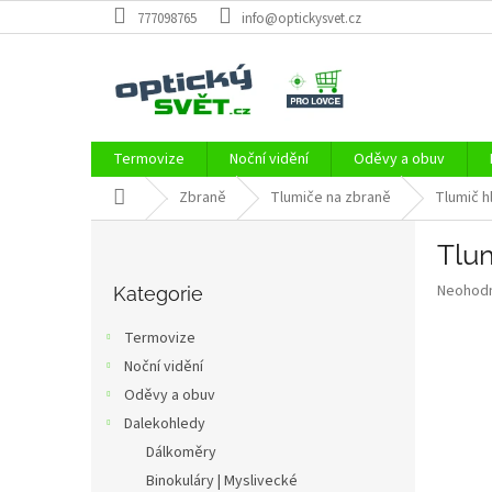
Přejít
777098765
info@optickysvet.cz
na
obsah
Termovize
Noční vidění
Oděvy a obuv
Domů
Zbraně
Tlumiče na zbraně
Tlumič h
P
Tlu
o
Přeskočit
s
Průměr
Neohod
kategorie
Kategorie
t
hodnoce
r
produkt
Termovize
a
je
Noční vidění
0,0
n
z
Oděvy a obuv
n
5
í
Dalekohledy
hvězdič
p
Dálkoměry
a
Binokuláry | Myslivecké