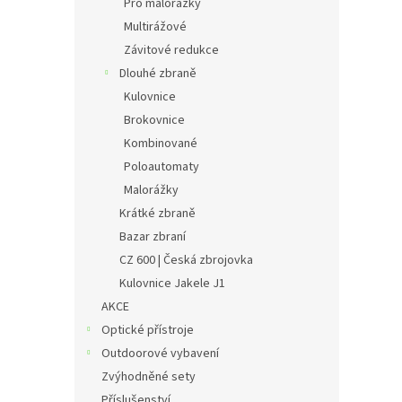
Pro malorážky
Multirážové
Závitové redukce
Dlouhé zbraně
Kulovnice
Brokovnice
Kombinované
Poloautomaty
Malorážky
Krátké zbraně
Bazar zbraní
CZ 600 | Česká zbrojovka
Kulovnice Jakele J1
AKCE
Optické přístroje
Outdoorové vybavení
Zvýhodněné sety
Příslušenství