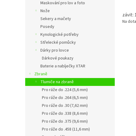
Maskování pro lov a foto
Nože
závit:
Sekery a mačety
Na dot
Posedy
Kynologické potřeby
Střelecké pomůcky
Dárky pro lovce
Dárkové poukazy
Baterie a nabíječky XTAR
Zbraně
Tlumiče na zbraně
Pro ráže do .224 (5,6 mm)
Pro ráže do .264 (6,5 mm)
Pro ráže do .30 (7,62 mm)
Pro ráže do .338 (8,6 mm)
Pro ráže do .375 (9,6 mm)
Pro ráže do .458 (11,6 mm)