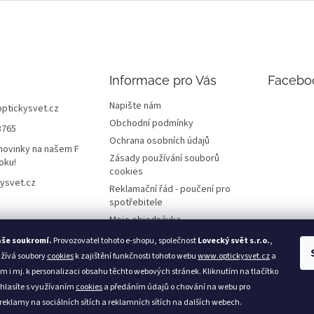
Informace pro Vás
Facebo
Napište nám
optickysvet.cz
Obchodní podmínky
8765
Ochrana osobních údajů
novinky na našem F
Zásady používání souborů
oku!
cookies
ysvet.cz
Reklamační řád - poučení pro
spotřebitele
Moje objednávka
aše soukromí.
Provozovatel tohoto e-shopu, společnost
Lovecký svět s.r.o.
,
užívá soubory
cookies
k zajištění funkčnosti tohoto webu
www.optickysvet.cz
a
m i mj. k personalizaci obsahu těchto webových stránek. Kliknutím na tlačítko
Loveckýsvět.cz
hlasíte s využívaním
cookies
a předáním údajů o chování na webu pro
 reklamy na sociálních sítích a reklamních sítích na dalších webech.