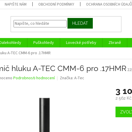
NAPIŠTE NÁM
OBCHODNÍ PODMÍNKY
OCHRANA OSOBNÍCH ÚDAJ
HLEDAT
Dalekohledy
Puškohledy
Lovecké potřeby
Zbraně
luku A-TEC CMM-6 pro .17HMR
mič hluku A-TEC CMM-6 pro .17HMR
22
né
noceno
Podrobnosti hodnocení
Značka:
A-Tec
ní
3 1
u
2 562 K
Měrná
cena:
ZVOL
ek.