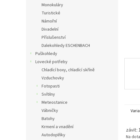
n
Monokuláry
e
Turistické
l
Námořní
Divadelní
Příslušenství
Dalekohledy ESCHENBACH
Puškohledy
Lovecké potřeby
Chladící boxy, chladící skříně
Vzduchovky
Fotopasti
Svítilny
Meteostanice
Vábničky
Varia
Batohy
Krmení a vnadění
závit:
Autodoplňky
Na dot