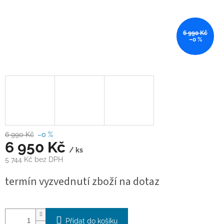
6 990 Kč
–0 %
6 990 Kč
–0 %
6 950 Kč
/ ks
5 744 Kč bez DPH
Měrná
termín vyzvednutí zboží na dotaz
cena:
Přidat do košíku