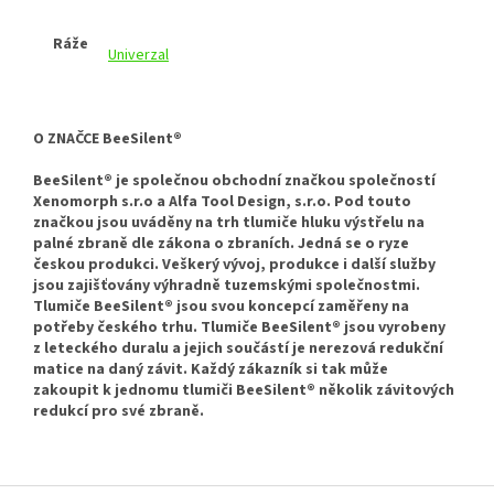
Ráže
Univerzal
O ZNAČCE BeeSilent®
BeeSilent® je společnou obchodní značkou společností
Xenomorph s.r.o a Alfa Tool Design, s.r.o. Pod touto
značkou jsou uváděny na trh tlumiče hluku výstřelu na
palné zbraně dle zákona o zbraních. Jedná se o ryze
českou produkci. Veškerý vývoj, produkce i další služby
jsou zajišťovány výhradně tuzemskými společnostmi.
Tlumiče BeeSilent® jsou svou koncepcí zaměřeny na
potřeby českého trhu. Tlumiče BeeSilent® jsou vyrobeny
z leteckého duralu a jejich součástí je nerezová redukční
matice na daný závit. Každý zákazník si tak může
zakoupit k jednomu tlumiči BeeSilent® několik závitových
redukcí pro své zbraně.