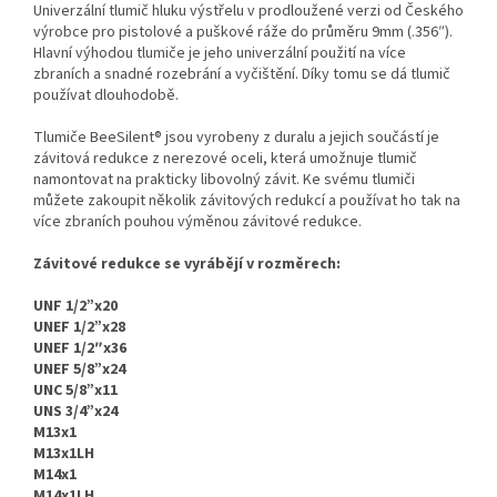
Univerzální tlumič hluku výstřelu v prodloužené verzi od Českého
výrobce pro pistolové a puškové ráže do průměru 9mm (.356″).
Hlavní výhodou tlumiče je jeho univerzální použití na více
zbraních a snadné rozebrání a vyčištění. Díky tomu se dá tlumič
používat dlouhodobě.
Tlumiče BeeSilent® jsou vyrobeny z duralu a jejich součástí je
závitová redukce z nerezové oceli, která umožnuje tlumič
namontovat na prakticky libovolný závit. Ke svému tlumiči
můžete zakoupit několik závitových redukcí a používat ho tak na
více zbraních pouhou výměnou závitové redukce.
Závitové redukce se vyrábějí v rozměrech:
UNF 1/2”x20
UNEF 1/2”x28
UNEF 1/2″x36
UNEF 5/8”x24
UNC 5/8”x11
UNS 3/4”x24
M13x1
M13x1LH
M14x1
M14x1LH