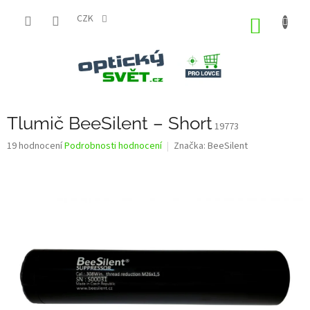
Přejít
na
CZK
NÁKUP
obsah
KOŠÍK
Tlumič BeeSilent – Short
19773
Průměrné
19 hodnocení
Podrobnosti hodnocení
Značka:
BeeSilent
hodnocení
produktu
je
3,2
z
5
hvězdiček.