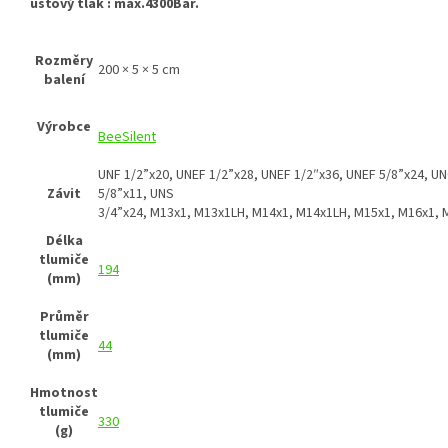
úsťový tlak : max.4300Bar.
Rozměry
200 × 5 × 5 cm
balení
Výrobce
BeeSilent
UNF 1/2”x20,
UNEF 1/2”x28,
UNEF 1/2″x36,
UNEF 5/8”x24,
UN
Závit
5/8”x11,
UNS
3/4”x24,
M13x1,
M13x1LH,
M14x1,
M14x1LH,
M15x1,
M16x1,
Délka
tlumiče
194
(mm)
Průměr
tlumiče
44
(mm)
Hmotnost
tlumiče
330
(g)