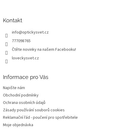
Z
á
p
a
Kontakt
t
info
@
optickysvet.cz
í
777098765
Čtěte novinky na našem Facebooku!
loveckysvet.cz
Informace pro Vás
Napište nám
Obchodní podmínky
Ochrana osobních údajů
Zásady používání souborů cookies
Reklamační řád - poučení pro spotřebitele
Moje objednávka