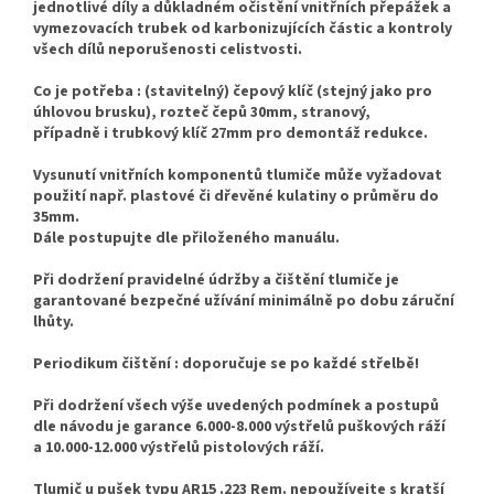
jednotlivé díly a důkladném očistění vnitřních přepážek a
vymezovacích trubek od karbonizujících částic a kontroly
všech dílů neporušenosti celistvosti.
Co je potřeba : (stavitelný) čepový klíč (stejný jako pro
úhlovou brusku), rozteč čepů 30mm, stranový,
případně i trubkový klíč 27mm pro demontáž redukce.
Vysunutí vnitřních komponentů tlumiče může vyžadovat
použití např. plastové či dřevěné kulatiny o průměru do
35mm.
Dále postupujte dle přiloženého manuálu.
Při dodržení pravidelné údržby a čištění tlumiče je
garantované bezpečné užívání minimálně po dobu záruční
lhůty.
Periodikum čištění : doporučuje se po každé střelbě!
Při dodržení všech výše uvedených podmínek a postupů
dle návodu je garance 6.000-8.000 výstřelů puškových ráží
a 10.000-12.000 výstřelů pistolových ráží.
Tlumič u pušek typu AR15 .223 Rem. nepoužívejte s kratší