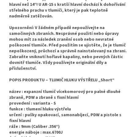
hlavní než 14“! U AR-15 s kratší hlavní dochází k dohořívání
střelného prachu v tlumiči, který je pak teplotně
nadměrně zatěžován.
Upozornění: V žádném případě nepoužívejte na
samočinných zbraních. Nesprávné použití nebo úpravy
mohou mít za následek zranění osob nebo nevratné
poškození tlumiče. Před použitím se ujistěte, že je tlumič
nepoškozený, průchozí a správně nainstalovaný na zbrani.
Zabraňte vniknutí hořlavé kapaliny, nebo pevných částic
dovnitř tlumiče. Vždy používejte originální díly a
příslušenství.
POPIS PRODUKTU – TLUMIČ HLUKU VÝSTŘELU „Short“
název : expanzní tlumič vícekomorový pro palné dlouhé
zbraně, PDW a zbraně s fixní hlavní
provedení : varianta - S
funkce : tlumení hluku výstřelu
určení : pušky opakovací, samonabíjecí, PDW a pistole s
fixní hlavní
ráže : 9mm (Caliber .356“)
energie náboje : max.6700J