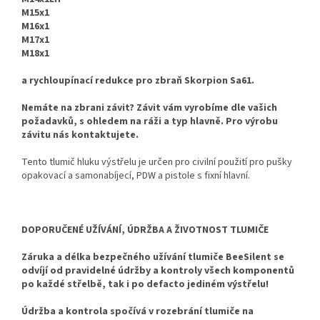
M15x1
M16x1
M17x1
M18x1
a rychloupínací redukce pro zbraň Skorpion Sa61.
Nemáte na zbrani závit? Závit vám vyrobíme dle vašich
požadavků, s ohledem na ráži a typ hlavně. Pro výrobu
závitu nás kontaktujete.
Tento tlumič hluku výstřelu je určen pro civilní použití pro pušky
opakovací a samonabíjecí, PDW a pistole s fixní hlavní.
DOPORUČENÉ UŽÍVÁNÍ, ÚDRŽBA A ŽIVOTNOST TLUMIČE
Záruka a délka bezpečného užívání tlumiče BeeSilent se
odvíjí od pravidelné údržby a kontroly všech komponentů
po každé střelbě, tak i po defacto jediném výstřelu!
Údržba a kontrola spočívá v rozebrání tlumiče na