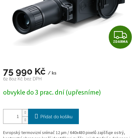
Z
ZDARMA
D
A
75 990 Kč
R
/ ks
62 802 Kč bez DPH
M
Měrná
obvykle do 3 prac. dní (upřesníme)
cena:
A
Přidat do košíku
Evropský termovizní snímač 12 µm / 640x480 pixelů zajišťuje ostrý,