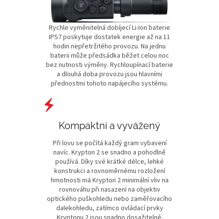
Rychle vyměnitelná dobíjecí Li-Ion baterie
IPS7 poskytuje dostatek energie až na 11
hodin nepřetržitého provozu. Na jednu
baterii může předsádka běžet celou noc
bez nutnosti výměny. Rychloupínací baterie
a dlouhá doba provozu jsou hlavními
přednostmi tohoto napájecího systému.
Kompaktní a vyvážený
Při lovu se počítá každý gram vybavení
navíc. Krypton 2 se snadno a pohodlně
používá. Díky své krátké délce, lehké
konstrukci a rovnoměrnému rozložení
hmotnosti má Krypton 2 minimální vliv na
rovnováhu při nasazení na objektiv
optického puškohledu nebo zaměřovacího
dalekohledu, zatímco ovládací prvky
Kryptonu 2 jsou snadno dosažitelné.