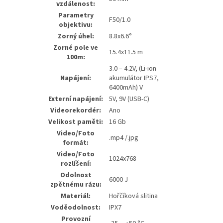
vzdálenost:
Parametry
F50/1.0
objektivu:
Zorný úhel:
8.8x6.6°
Zorné pole ve
15.4x11.5 m
100m:
3.0 – 4.2V, (Li-ion
Napájení:
akumulátor IPS7,
6400mAh) V
Externí napájení:
5V, 9V (USB-C)
Videorekordér:
Ano
Velikost paměti:
16 Gb
Video/Foto
.mp4 /.jpg
formát:
Video/Foto
1024x768
rozlíšení:
Odolnost
6000 J
zpětnému rázu:
Materiál:
Hořčíková slitina
Voděodolnost:
IPX7
Provozní