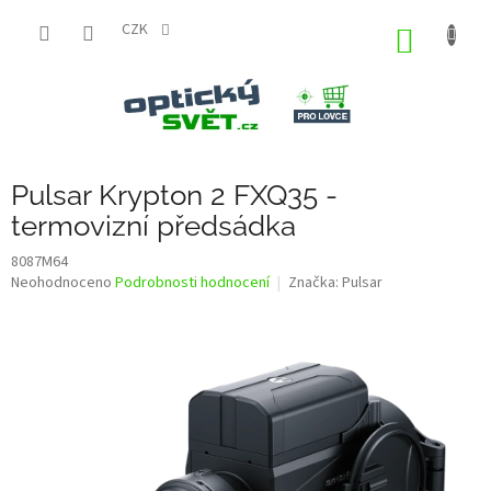
Přejít
na
CZK
NÁKUP
obsah
KOŠÍK
Pulsar Krypton 2 FXQ35 -
termovizní předsádka
8087M64
Průměrné
Neohodnoceno
Podrobnosti hodnocení
Značka:
Pulsar
hodnocení
produktu
je
0,0
z
5
hvězdiček.