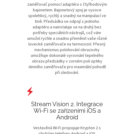
zaměřovač pomocí adaptéru s čtyřbodovým
bajonetem. Bajonetový spoj je vysoce
spolehlivý, rychlý a snadný na manipulací ve
tmě. Předsádka se odpojí z jednoho
adaptéru a nainstaluje se na druhý bez
potřeby speciálních nástrojů, což vám
umožní rychle a snadno přeměnit vaše různé
lovecké zaměřovače na termovizní. Přesný
mechanismus polohování obrazovky
umožňuje dokonalé vyrovnání tepelného
obrazu předsádky v zorném poli optiky
denního zaměřovače pro maximální pohodlí
při sledování.
Stream Vision 2. Integrace
Wi-Fi se zařízeními iOS a
Android
Vestavěná Wi-Fi propojuje Krypton 2 s
chytrými telefony Android a iOS