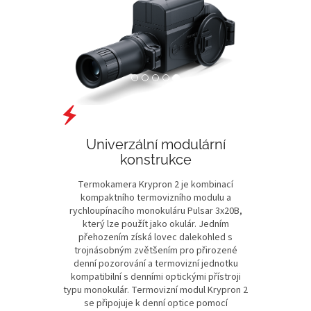
Previous
Next
Univerzální modulární
konstrukce
Termokamera Krypron 2 je kombinací
kompaktního termovizního modulu a
rychloupínacího monokuláru Pulsar 3x20B,
který lze použít jako okulár. Jedním
přehozením získá lovec dalekohled s
trojnásobným zvětšením pro přirozené
denní pozorování a termovizní jednotku
kompatibilní s denními optickými přístroji
typu monokulár. Termovizní modul Krypron 2
se připojuje k denní optice pomocí