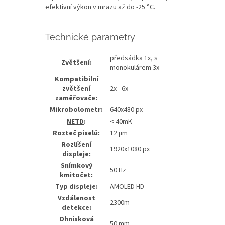
efektivní výkon v mrazu až do -25 °C.
Technické parametry
předsádka 1x, s
Zvětšení
:
monokulárem 3x
Kompatibilní
zvětšení
2x - 6x
zaměřovače:
Mikrobolometr:
640x480 px
NETD
:
< 40mK
Rozteč pixelů:
12 µm
Rozlíšení
1920x1080 px
displeje:
Snímkový
50 Hz
kmitočet:
Typ displeje:
AMOLED HD
Vzdálenost
2300m
detekce:
Ohnisková
50 mm