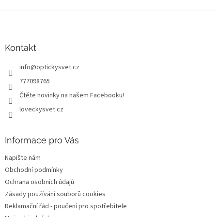
Z
á
p
a
Kontakt
t
info
@
optickysvet.cz
í
777098765
Čtěte novinky na našem Facebooku!
loveckysvet.cz
Informace pro Vás
Napište nám
Obchodní podmínky
Ochrana osobních údajů
Zásady používání souborů cookies
Reklamační řád - poučení pro spotřebitele