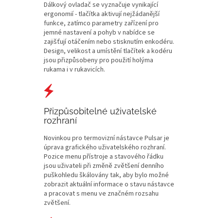
Dálkový ovladač se vyznačuje vynikající
ergonomií - tlačítka aktivují nejžádanější
funkce, zatímco parametry zařízení pro
jemné nastavení a pohyb v nabídce se
zajišťují otáčením nebo stisknutím enkodéru.
Design, velikost a umístění tlačítek a kodéru
jsou přizpůsobeny pro použití holýma
rukama i v rukavicích.
Přizpůsobitelné uživatelské
rozhraní
Novinkou pro termovizní nástavce Pulsar je
úprava grafického uživatelského rozhraní.
Pozice menu přístroje a stavového řádku
jsou uživateli při změně zvětšení denního
puškohledu škálovány tak, aby bylo možné
zobrazit aktuální informace o stavu nástavce
a pracovat s menu ve značném rozsahu
zvětšení.