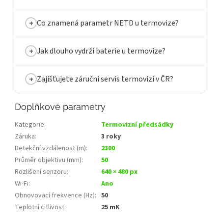
Co znamená parametr NETD u termovize?
Jak dlouho vydrží baterie u termovize?
Zajišťujete záruční servis termovizí v ČR?
Doplňkové parametry
Kategorie
:
Termovizní předsádky
Záruka
:
3 roky
Detekční vzdálenost (m)
:
2300
Průměr objektivu (mm)
:
50
Rozlišení senzoru
:
640 × 480 px
Wi‑Fi
:
Ano
Obnovovací frekvence (Hz)
:
50
Teplotní citlivost
:
25 mK