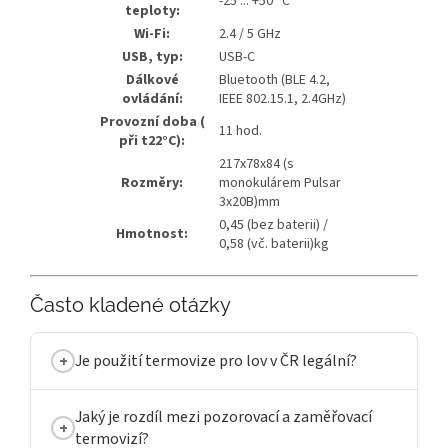
-25 ... +50 °C
teploty:
Wi-Fi:
2.4 / 5 GHz
USB, typ:
USB-C
Dálkové
Bluetooth (BLE 4.2,
ovládání:
IEEE 802.15.1, 2.4GHz)
Provozní doba (
11 hod.
při t22°C):
217x78x84 (s
Rozměry:
monokulárem Pulsar
3x20B)mm
0,45 (bez baterii) /
Hmotnost:
0,58 (vč. baterii)kg
Často kladené otázky
Je použití termovize pro lov v ČR legální?
Jaký je rozdíl mezi pozorovací a zaměřovací
termovizí?