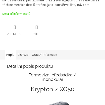
kontrastní obraz pro lepší identifikaci zvěře, jejich trofejí a dokonce i
těch nejmenších detailů terénu, jako jsou větve, listí, tráva atd.
Detailní informace
ZEPTAT SE
SDÍLET
Popis
Diskuze
Ostatní informace
Detailní popis produktu
Termovizní předsádka /
monokulár
Krypton 2 XG50