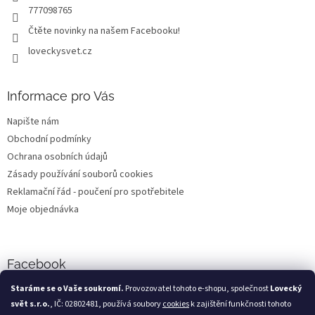
777098765
Čtěte novinky na našem Facebooku!
loveckysvet.cz
Informace pro Vás
Napište nám
Obchodní podmínky
Ochrana osobních údajů
Zásady používání souborů cookies
Reklamační řád - poučení pro spotřebitele
Moje objednávka
Facebook
Staráme se o Vaše soukromí.
Provozovatel tohoto e-shopu, společnost
Lovecký
svět s.r.o.
, IČ: 02802481, používá soubory
cookies
k zajištění funkčnosti tohoto