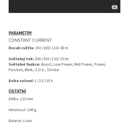
PARAMETRY
CONSTANT CURRENT
Dosah světla:
250 /180/ 110/ 40 m
Světelný tok:
500 /350 /130/ 15 lm
Světelné funkce:
Boost, Low Power, Mid Power, Power,
Position, Blink, S.O.S., Strobe
Doba svícení:
1 /3.5 /25 h
OSTATNÍ
Délka: 123 mm
Hmotnost: 106 g
Baterie: Li-Ion