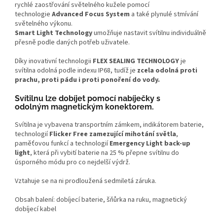
rychlé zaostřování světelného kužele pomocí
technologie
Advanced Focus System
a také plynulé stmívání
světelného výkonu.
Smart Light Technology
umožňuje nastavit svítilnu individuálně
přesně podle daných potřeb uživatele.
Díky inovativní technologii
FLEX SEALING TECHNOLOGY
je
svítilna odolná podle indexu IP68, tudíž je
zcela odolná proti
prachu, proti pádu i proti ponoření do vody.
Svítilnu lze dobíjet pomocí nabíječky s
odolným magnetickým konektorem.
Svítilna je vybavena transportním zámkem, indikátorem baterie,
technologií
Flicker Free zamezující mihotání světla
,
paměťovou funkcí a technologií
Emergency Light back-up
light
, která při vybití baterie na 25 % přepne svítilnu do
úsporného módu pro co nejdelší výdrž.
Vztahuje se na ni prodloužená sedmiletá záruka.
Obsah balení: dobíjecí baterie, šňůrka na ruku, magnetický
dobíjecí kabel