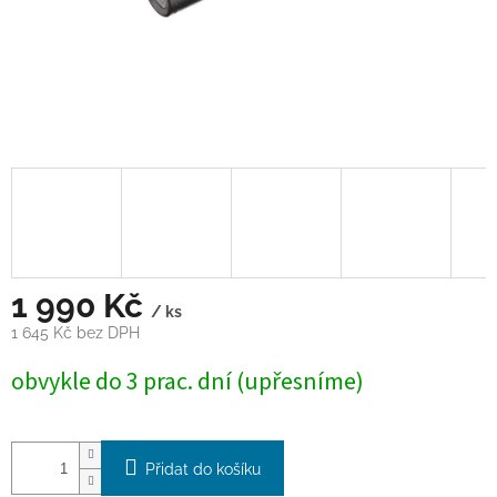
1 990 Kč
/ ks
1 645 Kč bez DPH
Měrná
obvykle do 3 prac. dní (upřesníme)
cena:
Přidat do košíku