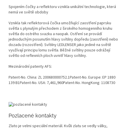
Spojením čočky a reflektoru vznikla unikátní technologie, která
nemá ve světě obdoby
Vznikla tak reflektorová čočka umožňující zaostření paprsku
světla s plynulým přechodem z širokého homogenního kruhu
světla do ostrého svazku a naopak. Ostření se provádí
jednoduchým posunutím hlavy svítilny dopředu (zaostření) nebo
dozadu (rozostření). Svítilny LEDLENSER jako jediné na světě
využívají principu lomu světla. Běžné svítilny pouze odrážejí
světlo od reflexních ploch uvnitř hlavy svítilny.
Mezinárodní patenty AFS:
Patent-No. China: ZL 200680000752.1Patent-No. Europe: EP 1880
139 B1Patent-No. USA: 7,461,960Patent-No. HongKong: 1108730
Pozlacené kontakty
Zlato je velmi speciální materiál. Kvůli zlatu se vedly války,