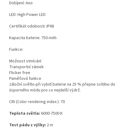
Dobíjení: Ano
LED: High Power LED
Certifikát odolnosti: IP68
Kapacita baterie: 750 mAh
Funkce:
Možnost stmívání
Transportní zámek
Flicker free
Paměťová funkce
záložní světlo-při vybití baterie na 25 % přepne svítilnu do
úsporného módu pro co nejdelší výdrž.
CRI (Color rendering index ): 70
Teplota světla:
6000-7500 K
Test pádu z výšky:
2 m