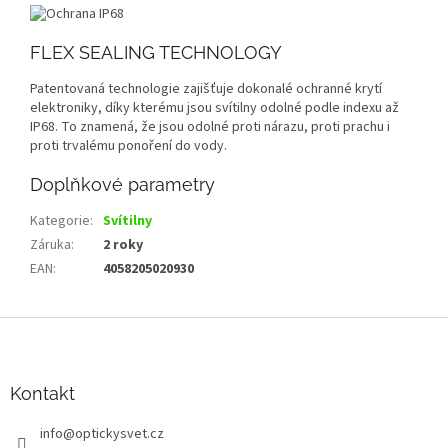
FLEX SEALING TECHNOLOGY
Patentovaná technologie zajišťuje dokonalé ochranné krytí
elektroniky, díky kterému jsou svítilny odolné podle indexu až
IP68. To znamená, že jsou odolné proti nárazu, proti prachu i
proti trvalému ponoření do vody.
Doplňkové parametry
Kategorie
:
Svítilny
Záruka
:
2 roky
EAN
:
4058205020930
Z
á
p
a
Kontakt
t
info
@
optickysvet.cz
í