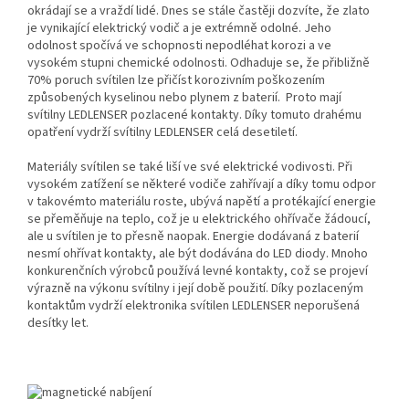
okrádají se a vraždí lidé. Dnes se stále častěji dozvíte, že zlato
je vynikající elektrický vodič a je extrémně odolné. Jeho
odolnost spočívá ve schopnosti nepodléhat korozi a ve
vysokém stupni chemické odolnosti. Odhaduje se, že přibližně
70% poruch svítilen lze přičíst korozivním poškozením
způsobených kyselinou nebo plynem z baterií. Proto mají
svítilny LEDLENSER pozlacené kontakty. Díky tomuto drahému
opatření vydrží svítilny LEDLENSER celá desetiletí.
Materiály svítilen se také liší ve své elektrické vodivosti. Při
vysokém zatížení se některé vodiče zahřívají a díky tomu odpor
v takovémto materiálu roste, ubývá napětí a protékající energie
se přeměňuje na teplo, což je u elektrického ohřívače žádoucí,
ale u svítilen je to přesně naopak. Energie dodávaná z baterií
nesmí ohřívat kontakty, ale být dodávána do LED diody. Mnoho
konkurenčních výrobců používá levné kontakty, což se projeví
výrazně na výkonu svítilny i její době použití. Díky pozlaceným
kontaktům vydrží elektronika svítilen LEDLENSER neporušená
desítky let.