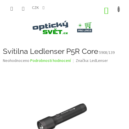
Přejít
na
CZK
NÁKUP
obsah
KOŠÍK
Svítilna Ledlenser P5R Core
5908/139
Průměrné
Neohodnoceno
Podrobnosti hodnocení
Značka:
LedLenser
hodnocení
produktu
je
0,0
z
5
hvězdiček.