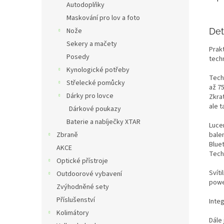
Autodoplňky
Maskování pro lov a foto
Nože
Det
Sekery a mačety
Prak
Posedy
tech
Kynologické potřeby
Tech
Střelecké pomůcky
až 75
Dárky pro lovce
Zkrat
ale 
Dárkové poukazy
Baterie a nabíječky XTAR
Luce
Zbraně
bale
Bluet
AKCE
Tech
Optické přístroje
Svít
Outdoorové vybavení
powe
Zvýhodněné sety
Příslušenství
Integ
Kolimátory
Dále