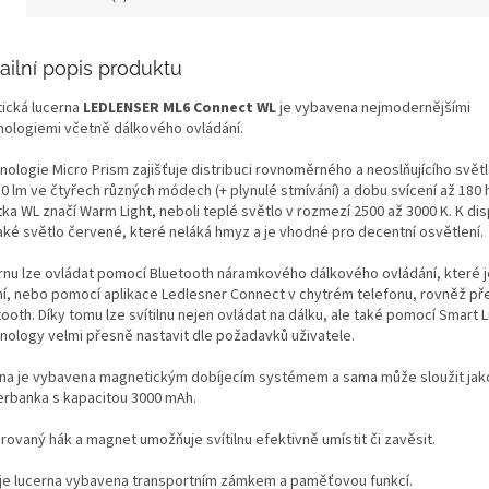
ailní popis produktu
tická lucerna
LEDLENSER ML6 Connect WL
je vybavena nejmodernějšími
nologiemi včetně dálkového ovládání.
nologie Micro Prism zajišťuje distribuci rovnoměrného a neoslňujícího svět
0 lm ve čtyřech různých módech (+ plynulé stmívání) a dobu svícení až 180 
ka WL značí Warm Light, neboli teplé světlo v rozmezí 2500 až 3000 K. K dis
také světlo červené, které neláká hmyz a je vhodné pro decentní osvětlení.
rnu lze ovládat pomocí Bluetooth náramkového dálkového ovládání, které j
ní, nebo pomocí aplikace Ledlesner Connect v chytrém telefonu, rovněž př
ooth. Díky tomu lze svítilnu nejen ovládat na dálku, ale také pomocí Smart L
nology velmi přesně nastavit dle požadavků uživatele.
ilna je vybavena magnetickým dobíjecím systémem a sama může sloužit jak
rbanka s kapacitou 3000 mAh.
rovaný hák a magnet umožňuje svítilnu efektivně umístit či zavěsit.
 je lucerna vybavena transportním zámkem a paměťovou funkcí.