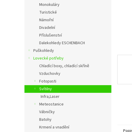
n
Monokuláry
e
Turistické
l
Námořní
Divadelní
Příslušenství
Dalekohledy ESCHENBACH
Puškohledy
Lovecké potřeby
Chladící boxy, chladící skříně
Vzduchovky
Fotopasti
Svítilny
Infra,Laser
Meteostanice
Vábničky
Batohy
Krmení a vnadění
Popi