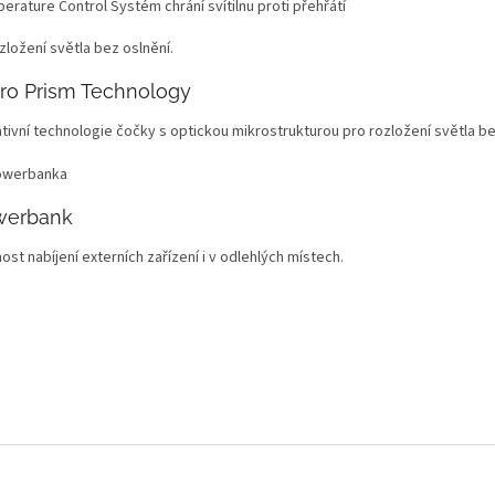
erature Control Systém chrání svítilnu proti přehřátí
ro Prism Technology
ativní technologie čočky s optickou mikrostrukturou pro rozložení světla be
werbank
st nabíjení externích zařízení i v odlehlých místech.