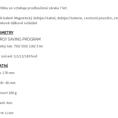
ítilnu se vztahuje prodloužená záruka 7 let.
h balení: Magnetický dobíjecí kabel, dobíjecí baterie, cestovní pouzdro, st
mkové dálkové ovládání
AMETRY
RGY SAVING PROGRAM
lný tok: 750/ 550/ 100/ 5 lm
 svícení: 3,5/12/180 hod
ATNÍ
a: 178 mm
ěr: 45 mm
nost 260 g
ení: Ano
ie: Li-ion