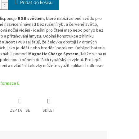
Přidat do košíku
disponuje
RGB světlem
, které nabízí zelené světlo pro
 nasvícení návnad bez rušení ryb, a červené světlo,
ová noční vidění - ideální pro čtení map nebo pohyb bez
yb a přitahování hmyzu. Odolná konstrukce z hliníku
olnost IP68
zajišťují, že čelovka obstojí i v drsných
h, jako je déšť nebo brodění potokem. Dobíjecí baterie
o nabíjí pomocí
Magnetic Charge System
, takže se na ni
olehnout i během delších rybářských výletů. Pro lepší
ení a ovládání čelovky můžete využít aplikaci Ledlenser
informace
ZEPTAT SE
SDÍLET