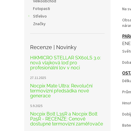
Velkoobchod
Fotopasti
Na sv
Střelivo
Obsa
Značky
nára
PAR
ENE
Recenze | Novinky
Světe
HIKMICRO STELLAR SX60LS 3.0:
Doba
nová vlajková loď pro
profesionální lov v noci
OST
27.11.2025
Délk
Nocpix Mate Ultra: Revoluční
termovizní předsádka nové
Prům
generace
Hmot
5.9.2025
Nocpix Bolt L35R a Nocpix Bolt
Dobíj
P25R - RECENZE: Cenově
dostupné termovizní zaměřovače
Bater