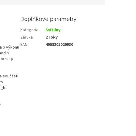
Doplňkové parametry
Kategorie
:
Svítilny
Záruka
:
2 roky
EAN
:
4058205020930
la o výkonu
hodin.
pozici je
e součástí
es
ight
o