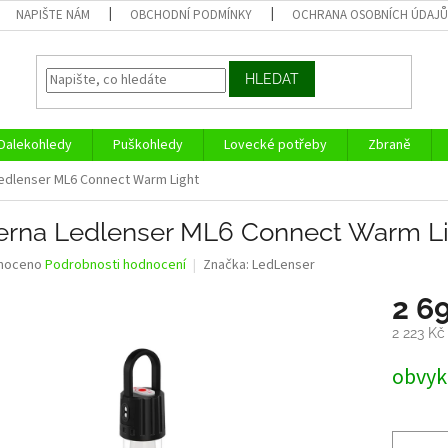
NAPIŠTE NÁM
OBCHODNÍ PODMÍNKY
OCHRANA OSOBNÍCH ÚDAJ
HLEDAT
Dalekohledy
Puškohledy
Lovecké potřeby
Zbraně
edlenser ML6 Connect Warm Light
erna Ledlenser ML6 Connect Warm L
né
noceno
Podrobnosti hodnocení
Značka:
LedLenser
ní
2 6
u
2 223 K
Měrná
obvykl
cena:
ek.