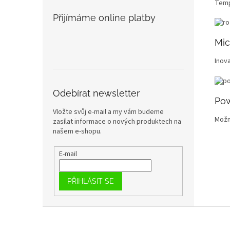
Temp
Přijímáme online platby
Mic
Inov
Odebírat newsletter
Po
Vložte svůj e-mail a my vám budeme
Možno
zasílat informace o nových produktech na
našem e-shopu.
E-mail
PŘIHLÁSIT SE
Z
á