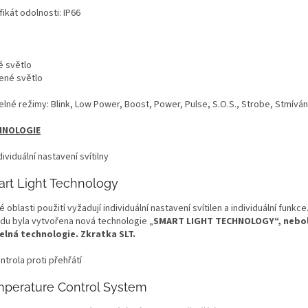
fikát odolnosti: IP66
é světlo
ené světlo
elné režimy: Blink, Low Power, Boost, Power, Pulse, S.O.S., Strobe, Stmíván
HNOLOGIE
rt Light Technology
 oblasti použití vyžadují individuální nastavení svítilen a individuální funkce
du byla vytvořena nová technologie „
SMART LIGHT TECHNOLOGY“, nebol
elná technologie. Zkratka SLT.
perature Control System