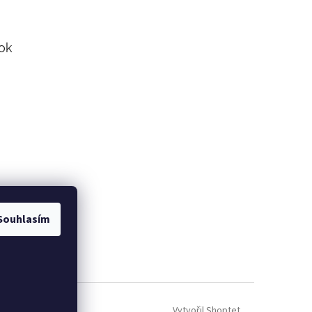
ok
Souhlasím
Vytvořil Shoptet