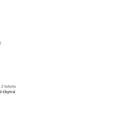
í
. Z tohoto
i Chytrá