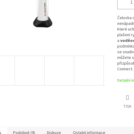
Čelovka 
nenápadné
které uch
plašení r
a
voděod
podmínkác
se snadn
můžete sp
přizpůsob
Connect.
Detailní 
TISK
s
Podobné (9)
Diskuze
Ostatní informace