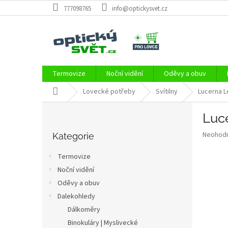
Přejít
777098765
info@optickysvet.cz
na
obsah
Termovize
Noční vidění
Oděvy a obuv
Domů
Lovecké potřeby
Svítilny
Lucerna L
P
Luc
o
Přeskočit
s
Průměr
Neohod
kategorie
Kategorie
t
hodnoce
r
produkt
Termovize
a
je
Noční vidění
0,0
n
z
Oděvy a obuv
n
5
í
Dalekohledy
hvězdič
p
Dálkoměry
a
Binokuláry | Myslivecké