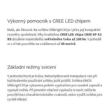
Výkonný pomocník s CREE LED chipem
Malá, ale šikovná. Na svítilnu Ultibright 50 je i přes její kompaktní
rozměry spolehnutí. Díky kvalitnímu
CREE LED chipu CREE XP-E2
R5
dosáhne maximálního
světelného toku až 100 lm
. V pohodě
si s ní tak posvítíte na vzdálenost až
65 metrů
.
Základní režimy svícení
V jednoduchosti je krása. Nekomplikovaná manipulace vás při
každodenním používání svítilny jistě potěší. Svítilna EMOS
Ultibright 50 je vybavena jedním vypínačem pro snadné zapnutí a
vypnutí světla. Při jemném stlačení vypínače si navíc můžete
posvítit bez charakteristického cvaknutí, nebo využít svítilnu pro
rychlé blikání.