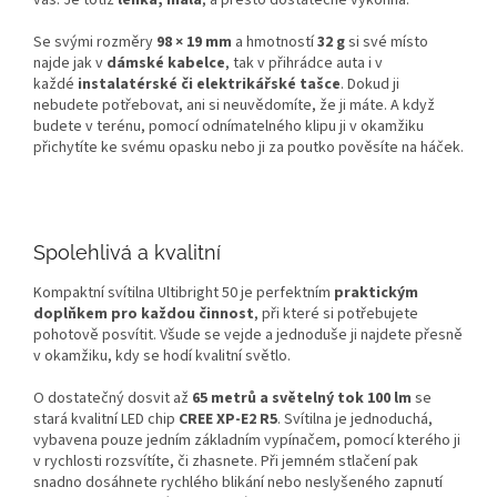
vás. Je totiž
lehká, malá
, a přesto dostatečně výkonná.
Se svými rozměry
98 × 19 mm
a hmotností
32 g
si své místo
najde jak v
dámské kabelce
, tak v přihrádce auta i v
každé
instalatérské či elektrikářské tašce
. Dokud ji
nebudete potřebovat, ani si neuvědomíte, že ji máte. A když
budete v terénu, pomocí odnímatelného klipu ji v okamžiku
přichytíte ke svému opasku nebo ji za poutko pověsíte na háček.
Spolehlivá a kvalitní
Kompaktní svítilna Ultibright 50 je perfektním
praktickým
doplňkem pro každou činnost
, při které si potřebujete
pohotově posvítit. Všude se vejde a jednoduše ji najdete přesně
v okamžiku, kdy se hodí kvalitní světlo.
O dostatečný dosvit až
65 metrů a světelný tok 100 lm
se
stará kvalitní LED chip
CREE XP-E2 R5
. Svítilna je jednoduchá,
vybavena pouze jedním základním vypínačem, pomocí kterého ji
v rychlosti rozsvítíte, či zhasnete. Při jemném stlačení pak
snadno dosáhnete rychlého blikání nebo neslyšeného zapnutí