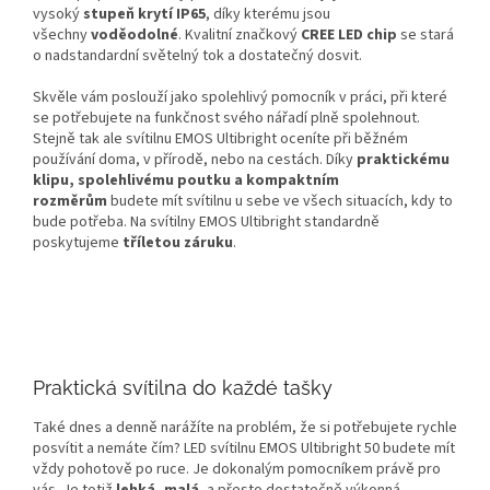
vysoký
stupeň krytí IP65
, díky kterému jsou
všechny
voděodolné
. Kvalitní značkový
CREE LED chip
se stará
o nadstandardní světelný tok a dostatečný dosvit.
Skvěle vám poslouží jako spolehlivý pomocník v práci, při které
se potřebujete na funkčnost svého nářadí plně spolehnout.
Stejně tak ale svítilnu EMOS Ultibright oceníte při běžném
používání doma, v přírodě, nebo na cestách. Díky
praktickému
klipu, spolehlivému poutku a kompaktním
rozměrům
budete mít svítilnu u sebe ve všech situacích, kdy to
bude potřeba. Na svítilny EMOS Ultibright standardně
poskytujeme
tříletou záruku
.
Praktická svítilna do každé tašky
Také dnes a denně narážíte na problém, že si potřebujete rychle
posvítit a nemáte čím? LED svítilnu EMOS Ultibright 50 budete mít
vždy pohotově po ruce. Je dokonalým pomocníkem právě pro