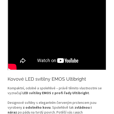
Kovové LED svítilny EMOS Ultibright
Kompaktní, odolné a spolehlivé – právě těmito vlastnostmi se
vyznačují
LED svítilny EMOS z profi řady Ultibright
.
Designové svítilny s elegantním červeným prstencem jsou
vyrobeny
z odolného kovu
. Spolehlivě tak
zvládnou i
náraz
po pádu na tvrdý povrch. Potěší vás i jejich