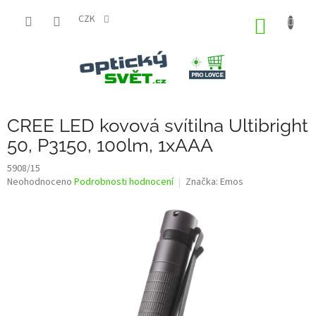
Přejít
na
CZK
NÁKUP
obsah
KOŠÍK
CREE LED kovová svítilna Ultibright
50, P3150, 100lm, 1xAAA
5908/15
Průměrné
Neohodnoceno
Podrobnosti hodnocení
Značka:
Emos
hodnocení
produktu
je
0,0
z
5
hvězdiček.