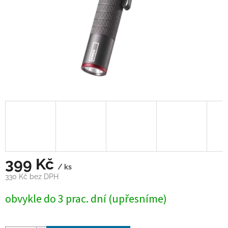
399 Kč
/ ks
330 Kč bez DPH
Měrná
obvykle do 3 prac. dní (upřesníme)
cena: