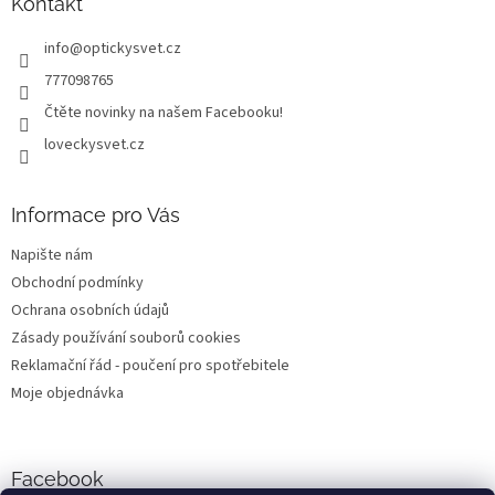
a
Kontakt
t
info
@
optickysvet.cz
í
777098765
Čtěte novinky na našem Facebooku!
loveckysvet.cz
Informace pro Vás
Napište nám
Obchodní podmínky
Ochrana osobních údajů
Zásady používání souborů cookies
Reklamační řád - poučení pro spotřebitele
Moje objednávka
Facebook