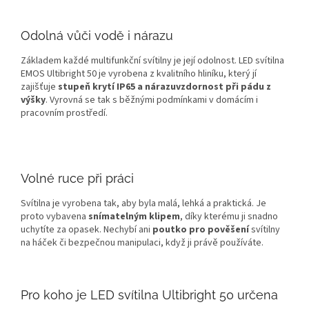
Odolná vůči vodě i nárazu
Základem každé multifunkční svítilny je její odolnost. LED svítilna
EMOS Ultibright 50 je vyrobena z kvalitního hliníku, který jí
zajišťuje
stupeň krytí IP65 a nárazuvzdornost při pádu z
výšky
. Vyrovná se tak s běžnými podmínkami v domácím i
pracovním prostředí.
Volné ruce při práci
Svítilna je vyrobena tak, aby byla malá, lehká a praktická. Je
proto vybavena
snímatelným klipem
, díky kterému ji snadno
uchytíte za opasek. Nechybí ani
poutko pro pověšení
svítilny
na háček či bezpečnou manipulaci, když ji právě používáte.
Pro koho je LED svítilna Ultibright 50 určena