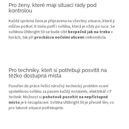
Pro ženy, které mají situaci rády pod
kontrolou
Každá správná žena je připravena na všechny situace, které ji
můžou potkat. K tomu patří i svítilna, která je vždy po ruce. Se
svítilnou Ultibright 50 se bude cítit
bezpečně jak na treku
v
horách, tak při
procházce nočními ulicemi
velkoměsta.
Pro techniky, kteří si potřebují posvítit na
těžko dostupná místa
Ponořen do práce řešící náročný technický problém ocení
spolehlivou svítilnu za pasem každý instalatér, elektrikář i IT
technik. Možnost si
pohotově posvítit na nepřístupné
místo
je k nezaplacení. Svítilna Ultibright 50 je přesně tím, co
pro takové situace potřebujete.