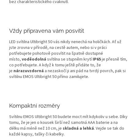
bez charakteristického cvaknutí.
Vždy připravena vám posvítit
LED svítilna Ultibright 50 vás nikdy nenechá na holičkách. Ať už
jste zrovna v přírodě, na cestě autem, nebo si v práci
potřebujete pohotově posvítit na špatně dostupné
místo,
voděodolná
svítilna se stupněm krytí
IP65
je přesně tím,
co potřebujete. A když k tomu ještě přidáte to, že
je
nárazuvzdorná
a nezaskočí ji ani pád na tvrdý povrch, pak si
svítilnu EMOS Ultibright 50 přímo zamilujete.
Kompaktní rozměry
Svítilnu EMOS Ultibright 50 budete moct mít kdykoliv u sebe. Díky
tomu, že je jen o kousek širší než samotná AAA baterie a na
délku má méně než 10 cm, je
skladná a lehká
. Vejde se tak do
každé kapsy, tašky či kabelky.