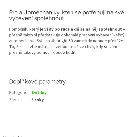
Pro automechaniky, kteří se potřebují na své
vybavení spolehnout
Pomocník, který je
vždy po ruce a dá se na něj spolehnout
–
přesně takto si představuje dokonalé pracovní vybavení každý
automechanik. Svítilna Ultibright 50 vám nikdy nebude překážet.
To, že ji u sebe máte, si uvědomíte až ve chvíli, kdy se vám
přesně takový pomocník bude hodit.
Doplňkové parametry
Kategorie
:
Svítilny
Záruka
:
3 roky
Z
á
p