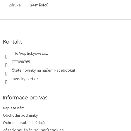
Záruka
:
24 měsíců
Z
á
p
a
Kontakt
t
info
@
optickysvet.cz
í
777098765
Čtěte novinky na našem Facebooku!
loveckysvet.cz
Informace pro Vás
Napište nám
Obchodní podmínky
Ochrana osobních údajů
Zásady používání souborů cookies