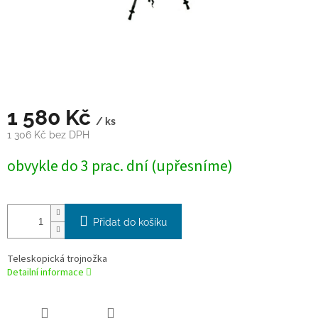
1 580 Kč
/ ks
1 306 Kč bez DPH
Měrná
obvykle do 3 prac. dní (upřesníme)
cena:
Přidat do košíku
Teleskopická trojnožka
Detailní informace