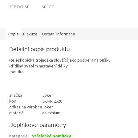
ZEPTAT SE
SDÍLET
Popis
Diskuze
Ostatní informace
Detailní popis produktu
-teleskopická trojnožka sloužící jako podpěra na pušku
-třídílný systém nastavení délky
-poutko
značka
Joker
kód
J-JKR 2520
odkaz na výrobce
Joker
materiál
aluminium
Doplňkové parametry
Kategorie
:
Střelecké pomůcky