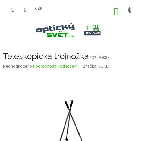
Přejít
na
CZK
NÁKUP
obsah
KOŠÍK
Teleskopická trojnožka
1322950832
Průměrné
Neohodnoceno
Podrobnosti hodnocení
Značka:
JOKER
hodnocení
produktu
je
0,0
z
5
hvězdiček.