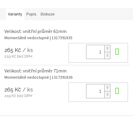
Varianty
Popis
Diskuze
Velikost: vnitřní průměr 61mm
Momentálně nedostupné
| 1317391835
265 Kč
/ ks
Do 
219 Kč bez DPH
Velikost: vnitřní průměr 71mm
Momentálně nedostupné
| 1317391836
265 Kč
/ ks
Do 
219 Kč bez DPH
Z
á
p