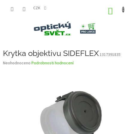
Přejít
na
CZK
NÁKUP
obsah
KOŠÍK
Krytka objektivu SIDEFLEX
1317391835
Průměrné
Neohodnoceno
Podrobnosti hodnocení
hodnocení
produktu
je
0,0
z
5
hvězdiček.