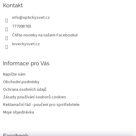
a
Kontakt
t
info
@
optickysvet.cz
í
777098765
Čtěte novinky na našem Facebooku!
loveckysvet.cz
Informace pro Vás
Napište nám
Obchodní podmínky
Ochrana osobních údajů
Zásady používání souborů cookies
Reklamační řád - poučení pro spotřebitele
Moje objednávka
Facebook