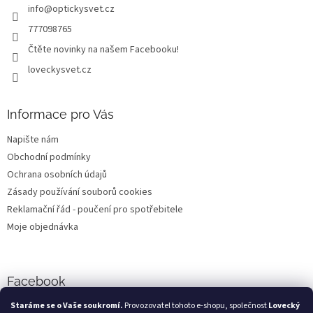
info
@
optickysvet.cz
í
777098765
Čtěte novinky na našem Facebooku!
loveckysvet.cz
Informace pro Vás
Napište nám
Obchodní podmínky
Ochrana osobních údajů
Zásady používání souborů cookies
Reklamační řád - poučení pro spotřebitele
Moje objednávka
Facebook
Staráme se o Vaše soukromí.
Provozovatel tohoto e-shopu, společnost
Lovecký