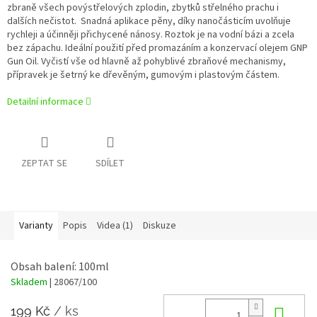
zbraně všech povýstřelových zplodin, zbytků střelného prachu i
dalších nečistot. Snadná aplikace pěny, díky nanočásticím uvolňuje
rychleji a účinněji přichycené nánosy. Roztok je na vodní bázi a zcela
bez zápachu. Ideální použití před promazáním a konzervací olejem GNP
Gun Oil. Vyčistí vše od hlavně až pohyblivé zbraňové mechanismy,
přípravek je šetrný ke dřevěným, gumovým i plastovým částem.
Detailní informace
ZEPTAT SE
SDÍLET
Varianty
Popis
Videa (1)
Diskuze
Obsah balení: 100ml
Skladem
| 28067/100
199 Kč
/ ks
Do 