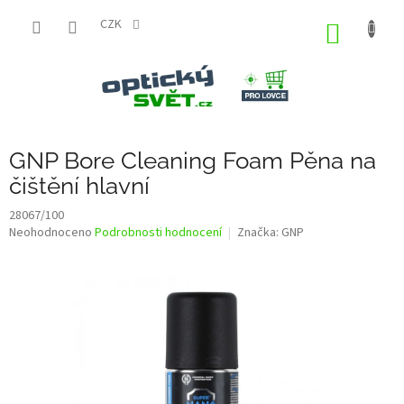
Přejít
na
CZK
NÁKUP
obsah
KOŠÍK
GNP Bore Cleaning Foam Pěna na
čištění hlavní
28067/100
Průměrné
Neohodnoceno
Podrobnosti hodnocení
Značka:
GNP
hodnocení
produktu
je
0,0
z
5
hvězdiček.