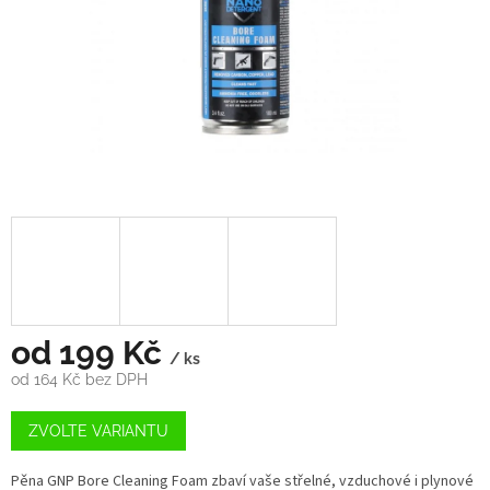
od
199 Kč
/ ks
od
164 Kč
bez DPH
Měrná
cena:
ZVOLTE VARIANTU
Pěna GNP Bore Cleaning Foam zbaví vaše střelné, vzduchové i plynové