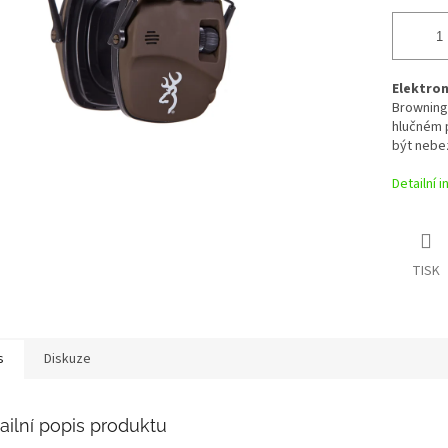
Elektron
Browningj
hlučném p
být nebe
Detailní 
TISK
s
Diskuze
ailní popis produktu