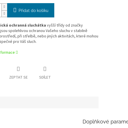
Přidat do košíku
ická ochranná sluchátka
vyšší třídy od značky
sou spolehlivou ochranou Vašeho sluchu v stabilně
rostředí, při střelbě, nebo jiných aktivitách, které mohou
zpečné pro Váš sluch.
informace
ZEPTAT SE
SDÍLET
Doplňkové parame