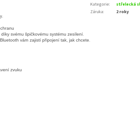
Kategorie
:
střelecká s
Záruka
:
2 roky
y.
ochranu
 díky svému špičkovému systému zesílení.
Bluetooth vám zajistí připojení tak, jak chcete.
avení zvuku