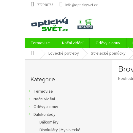
Přejít
777098765
info@optickysvet.cz
na
obsah
Termovize
Noční vidění
Oděvy a obuv
Domů
Lovecké potřeby
Střelecké pomůcky
P
Bro
o
Přeskočit
s
Průměr
Neohod
kategorie
Kategorie
t
hodnoce
r
produkt
Termovize
a
je
Noční vidění
0,0
n
z
Oděvy a obuv
n
5
í
Dalekohledy
hvězdič
p
Dálkoměry
a
Binokuláry | Myslivecké