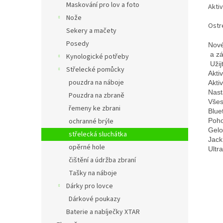
Maskování pro lov a foto
Aktiv
Nože
Ostr
Sekery a mačety
Posedy
Nové
 a z
Kynologické potřeby
 Uži
Střelecké pomůcky
Akti
pouzdra na náboje
Akti
Nast
Pouzdra na zbraně
Všes
řemeny ke zbrani
Blue
ochranné brýle
Poho
Gelo
střelecká sluchátka
Jack
opěrné hole
Ultr
čištění a údržba zbraní
Tašky na náboje
Dárky pro lovce
Dárkové poukazy
Baterie a nabíječky XTAR