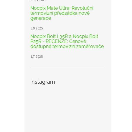
27.11.2025
Nocpix Mate Ultra: Revoluční
termovizní předsádka nové
generace
5.9.2025
Nocpix Bolt L35R a Nocpix Bolt
P25R - RECENZE: Cenově
dostupné termovizní zaměřovače
1.7.2025
Instagram