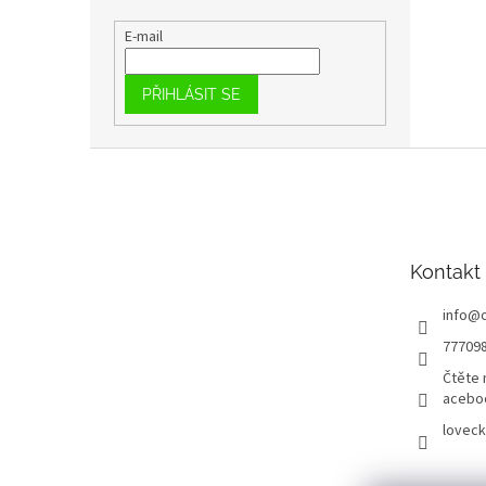
E-mail
PŘIHLÁSIT SE
Z
á
p
a
t
Kontakt
í
info
@
77709
Čtěte 
acebo
loveck