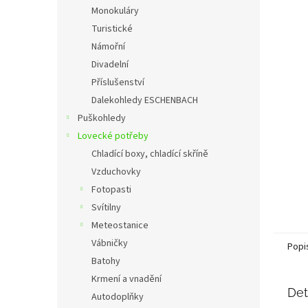
n
Monokuláry
e
Turistické
l
Námořní
Divadelní
Příslušenství
Dalekohledy ESCHENBACH
Puškohledy
Lovecké potřeby
Chladící boxy, chladící skříně
Vzduchovky
Fotopasti
Svítilny
Meteostanice
Vábničky
Popi
Batohy
Krmení a vnadění
Det
Autodoplňky