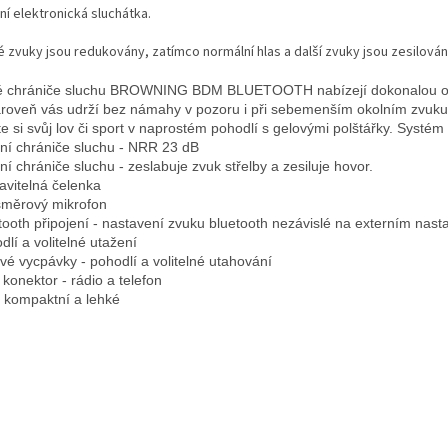
ní elektronická sluchátka.
é zvuky jsou redukovány, zatímco normální hlas a další zvuky jsou zesilován
 chrániče sluchu BROWNING BDM BLUETOOTH nabízejí dokonalou 
ároveň vás udrží bez námahy v pozoru i při sebemenším okolním zvuku
jte si svůj lov či sport v naprostém pohodlí s gelovými polštářky. Systém 
vní chrániče sluchu - NRR 23 dB
vní chrániče sluchu - zeslabuje zvuk střelby a zesiluje hovor.
avitelná čelenka
měrový mikrofon
tooth připojení - nastavení zvuku bluetooth nezávislé na externím nast
dlí a volitelné utažení
vé vycpávky - pohodlí a volitelné utahování
 konektor - rádio a telefon
a kompaktní a lehké