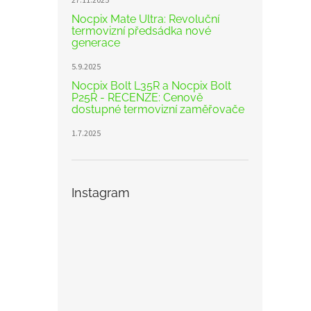
27.11.2025
Nocpix Mate Ultra: Revoluční
termovizní předsádka nové
generace
5.9.2025
Nocpix Bolt L35R a Nocpix Bolt
P25R - RECENZE: Cenově
dostupné termovizní zaměřovače
1.7.2025
Instagram