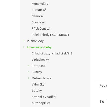
n
Monokuláry
e
Turistické
l
Námořní
Divadelní
Příslušenství
Dalekohledy ESCHENBACH
Puškohledy
Lovecké potřeby
Chladící boxy, chladící skříně
Vzduchovky
Fotopasti
Svítilny
Meteostanice
Vábničky
Popi
Batohy
Krmení a vnadění
Det
Autodoplňky