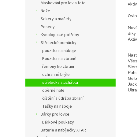
Maskování pro lov a foto
Aktiv
Nože
Ostr
Sekery a mačety
Posedy
Nové
díky
Kynologické potřeby
Akti
Střelecké pomůcky
pouzdra na náboje
Nast
Pouzdra na zbraně
Všes
řemeny ke zbrani
Ster
Poho
ochranné brýle
Gelo
střelecká sluchátka
Jack
opěrné hole
Ultr
čištění a údržba zbraní
Tašky na náboje
Dárky pro lovce
Dárkové poukazy
Baterie a nabíječky XTAR