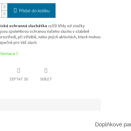
Přidat do košíku
ická ochranná sluchátka
vyšší třídy od značky
sou spolehlivou ochranou Vašeho sluchu v stabilně
rostředí, při střelbě, nebo jiných aktivitách, které mohou
zpečné pro Váš sluch.
informace
ZEPTAT SE
SDÍLET
Doplňkové pa