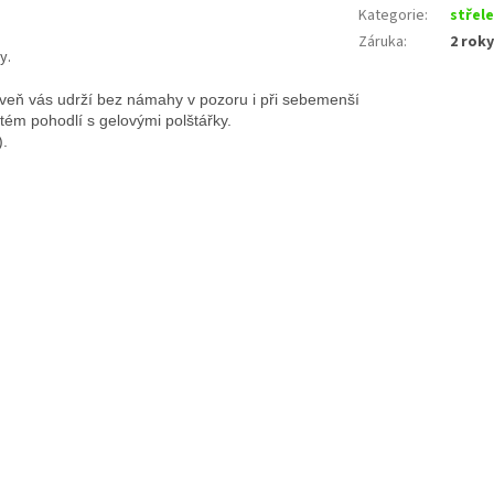
Kategorie
:
střel
Záruka
:
2 roky
y.
ň vás udrží bez námahy v pozoru i při sebemenším okolním zvuku, 
stém pohodlí s gelovými polštářky.
).