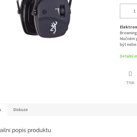
Elektron
Browningj
hlučném p
být nebe
Detailní 
TISK
s
Diskuze
ailní popis produktu