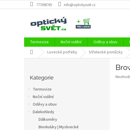
Přejít
777098765
info@optickysvet.cz
na
obsah
Termovize
Noční vidění
Oděvy a obuv
Domů
Lovecké potřeby
Střelecké pomůcky
P
Bro
o
Přeskočit
s
Průměr
Neohod
kategorie
Kategorie
t
hodnoce
r
produkt
Termovize
a
je
Noční vidění
0,0
n
z
Oděvy a obuv
n
5
í
Dalekohledy
hvězdič
p
Dálkoměry
a
Binokuláry | Myslivecké