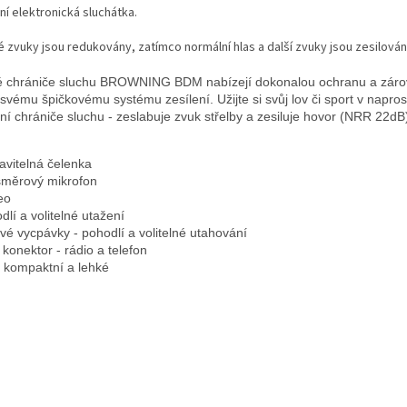
ní elektronická sluchátka.
é zvuky jsou redukovány, zatímco normální hlas a další zvuky jsou zesilován
 chrániče sluchu BROWNING BDM nabízejí dokonalou ochranu a zárove
 svému špičkovému systému zesílení. Užijte si svůj lov či sport v napro
vní chrániče sluchu - zeslabuje zvuk střelby a zesiluje hovor (NRR 22dB
avitelná čelenka
měrový mikrofon
eo
dlí a volitelné utažení
vé vycpávky - pohodlí a volitelné utahování
 konektor - rádio a telefon
a kompaktní a lehké