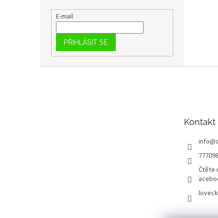
E-mail
PŘIHLÁSIT SE
Z
á
p
a
t
Kontakt
í
info
@
77709
Čtěte 
acebo
loveck