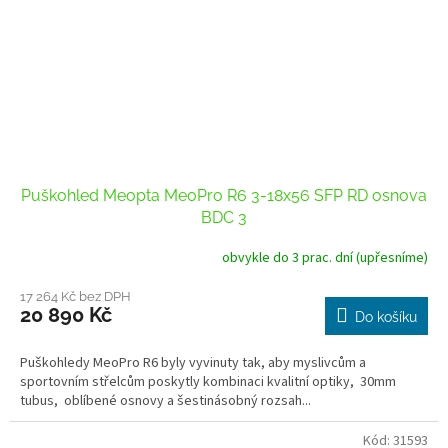
Puškohled Meopta MeoPro R6 3-18x56 SFP RD osnova
BDC 3
obvykle do 3 prac. dní (upřesníme)
17 264 Kč bez DPH
20 890 Kč
Do košíku
Puškohledy MeoPro R6 byly vyvinuty tak, aby myslivcům a
sportovním střelcům poskytly kombinaci kvalitní optiky, 30mm
tubus, oblíbené osnovy a šestinásobný rozsah...
Kód:
31593