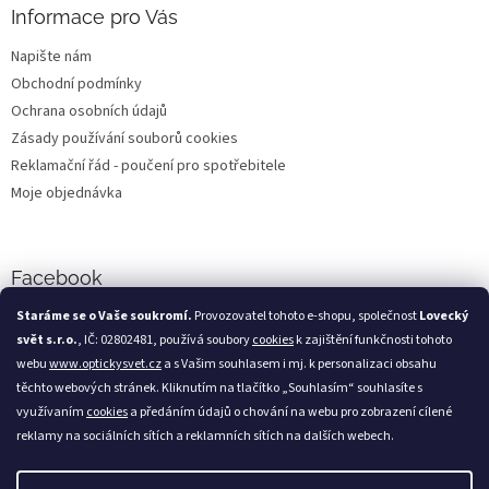
Informace pro Vás
Napište nám
Obchodní podmínky
Ochrana osobních údajů
Zásady používání souborů cookies
Reklamační řád - poučení pro spotřebitele
Moje objednávka
Facebook
Staráme se o Vaše soukromí.
Provozovatel tohoto e-shopu, společnost
Lovecký
svět s.r.o.
, IČ: 02802481, používá soubory
cookies
k zajištění funkčnosti tohoto
webu
www.optickysvet.cz
a s Vašim souhlasem i mj. k personalizaci obsahu
Loveckýsvět.cz
těchto webových stránek. Kliknutím na tlačítko „Souhlasím“ souhlasíte s
využívaním
cookies
a předáním údajů o chování na webu pro zobrazení cílené
reklamy na sociálních sítích a reklamních sítích na dalších webech.