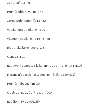
Zvětšení: 1.5 - 6x
Průměr objektivu, mm: 42
Zorné pole (stupně): 13 - 3,5
Vzdálenost od oka, mm: 90
Výstupní pupila, mm: 16 - 6 mm
Dioptrická korekce: +/- 2,5
Osnova T01i
Nastavení osnovy, 1 kliky, mm / 100 m: 7,25 (1/4 MOA)
Maximální rozsah nastavení, mm (klik): 3890 (537)
Průměr tubusu, mm: 30
Odolnost na zpětný ráz, J: 7000
Napájení 3V V 1xCR2354