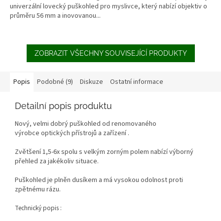
univerzální lovecký puškohled pro myslivce, který nabízí objektiv o
průměru 56 mm a inovovanou...
ZOBRAZIT VŠECHNY SOUVISEJÍCÍ PRODUKTY
Popis
Podobné (9)
Diskuze
Ostatní informace
Detailní popis produktu
Nový, velmi dobrý puškohled od renomovaného
výrobce optických přístrojů a zařízení .
Zvětšení 1,5-6x spolu s velkým zorným polem nabízí výborný
přehled za jakékoliv situace.
Puškohled je plněn dusíkem a má vysokou odolnost proti
zpětnému rázu.
Technický popis :