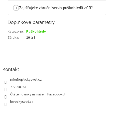
Zajišťujete záruční servis puškohledů v ČR?
Doplňkové parametry
Kategorie
:
Puškohledy
Záruka
:
10 let
Z
á
p
a
Kontakt
t
info
@
optickysvet.cz
í
777098765
Čtěte novinky na našem Facebooku!
loveckysvet.cz