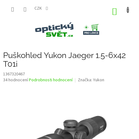
Přejít
na
CZK
NÁKUP
obsah
KOŠÍK
Puškohled Yukon Jaeger 1.5-6x42
T01i
1367320467
Průměrné
34 hodnocení
Podrobnosti hodnocení
Značka:
Yukon
hodnocení
produktu
je
3,5
z
5
hvězdiček.