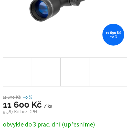
11 690 Kč
–0 %
11 690 Kč
–0 %
11 600 Kč
/ ks
9 587 Kč bez DPH
Měrná
obvykle do 3 prac. dní (upřesníme)
cena: