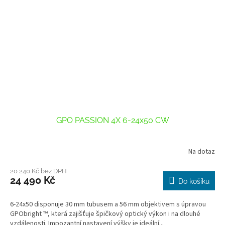
GPO PASSION 4X 6-24x50 CW
Na dotaz
Průměrné
hodnocení
produktu
20 240 Kč bez DPH
24 490 Kč
je
Do košíku
1,0
z
6-24x50 disponuje 30 mm tubusem a 56 mm objektivem s úpravou
5
GPObright ™, která zajišťuje špičkový optický výkon i na dlouhé
hvězdiček.
vzdálenosti. Impozantní nastavení výšky je ideální...