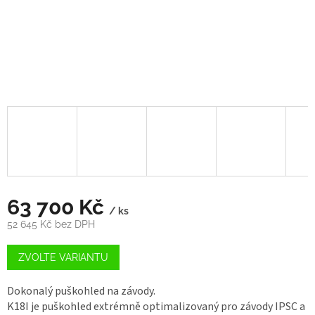
63 700 Kč
/ ks
52 645 Kč bez DPH
Měrná
cena:
ZVOLTE VARIANTU
Dokonalý puškohled na závody.
K18I je puškohled extrémně optimalizovaný pro závody IPSC a