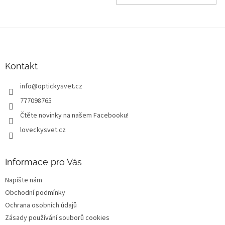
Z
á
p
a
Kontakt
t
info
@
optickysvet.cz
í
777098765
Čtěte novinky na našem Facebooku!
loveckysvet.cz
Informace pro Vás
Napište nám
Obchodní podmínky
Ochrana osobních údajů
Zásady používání souborů cookies