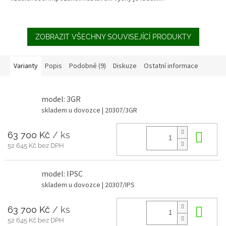
ZOBRAZIT VŠECHNY SOUVISEJÍCÍ PRODUKTY
Varianty
Popis
Podobné (9)
Diskuze
Ostatní informace
model: 3GR
skladem u dovozce
| 20307/3GR
63 700 Kč
/ ks
Do 
52 645 Kč bez DPH
model: IPSC
skladem u dovozce
| 20307/IPS
63 700 Kč
/ ks
Do 
52 645 Kč bez DPH