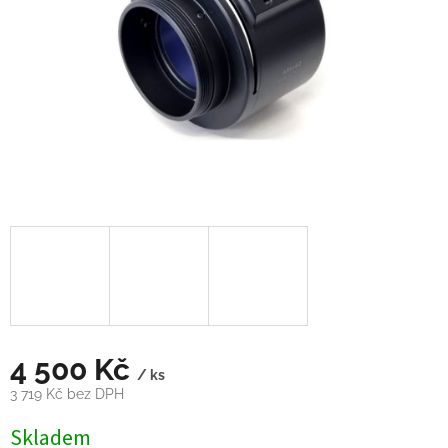
4 500 Kč
/ ks
3 719 Kč bez DPH
Měrná
Skladem
cena: