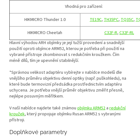
Vhodná pro zařízení:
HIKMICRO Thunder 1.0
TE19C
,
TH35PC
,
TQ35C
,
T
HIKMICRO Cheetah
C32F-R
,
C32F-RL
Hlavní výhodou ARH objímky je její tužší provedení a snadnější
použití oproti objímce ARM52, kterou je potřeba při použití na
vybrané přístroje zkombinovat s redukčním kroužkem. Čím
méně dílů, tím je upevnění stabilnější.
*Správnou velikost adaptéru vybírejte v nabídce modelů dle
vnějšího průměru objektivu denní optiky (např. puškohledu), na
které bude termovizní předsádka prostřednictvím adaptéru
uchycena. Je potřeba vnější průměr objektivu změřit přesně,
nejlépe posuvným měřítkem.
V naší nabídce najdete také známou
objímku ARM52
a
redukční
kroužek
, který propojuje objímku Rusan ARM52 s vybranými
přístroji.
Doplňkové parametry