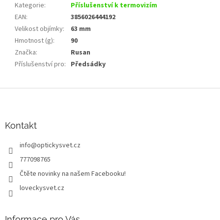
Kategorie
:
Příslušenství k termovizím
EAN
:
3856026444192
Velikost objímky
:
63 mm
Hmotnost (g)
:
90
Značka
:
Rusan
Příslušenství pro
:
Předsádky
Z
á
p
a
Kontakt
t
info
@
optickysvet.cz
í
777098765
Čtěte novinky na našem Facebooku!
loveckysvet.cz
Informace pro Vás