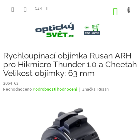
Přejít
na
CZK
NÁKUP
obsah
KOŠÍK
Rychloupínací objímka Rusan ARH
pro Hikmicro Thunder 1.0 a Cheetah
Velikost objímky: 63 mm
2064_63
Průměrné
Neohodnoceno
Podrobnosti hodnocení
Značka:
Rusan
hodnocení
produktu
je
0,0
z
5
hvězdiček.