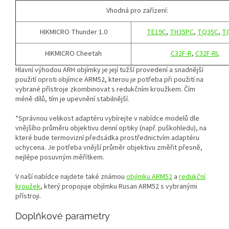
Vhodná pro zařízení:
HIKMICRO Thunder 1.0
TE19C
,
TH35PC
,
TQ35C
,
T
HIKMICRO Cheetah
C32F-R
,
C32F-RL
Hlavní výhodou ARH objímky je její tužší provedení a snadnější
použití oproti objímce ARM52, kterou je potřeba při použití na
vybrané přístroje zkombinovat s redukčním kroužkem. Čím
méně dílů, tím je upevnění stabilnější.
*Správnou velikost adaptéru vybírejte v nabídce modelů dle
vnějšího průměru objektivu denní optiky (např. puškohledu), na
které bude termovizní předsádka prostřednictvím adaptéru
uchycena. Je potřeba vnější průměr objektivu změřit přesně,
nejlépe posuvným měřítkem.
V naší nabídce najdete také známou
objímku ARM52
a
redukční
kroužek
, který propojuje objímku Rusan ARM52 s vybranými
přístroji.
Doplňkové parametry