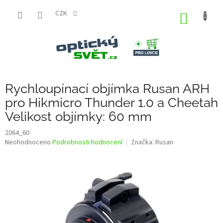
Přejít
na
CZK
NÁKUP
obsah
KOŠÍK
Rychloupínací objímka Rusan ARH
pro Hikmicro Thunder 1.0 a Cheetah
Velikost objímky: 60 mm
2064_60
Průměrné
Neohodnoceno
Podrobnosti hodnocení
Značka:
Rusan
hodnocení
produktu
je
0,0
z
5
hvězdiček.