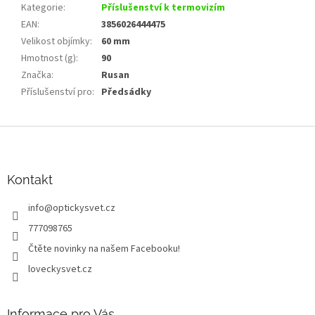
Kategorie
:
Příslušenství k termovizím
EAN
:
3856026444475
Velikost objímky
:
60 mm
Hmotnost (g)
:
90
Značka
:
Rusan
Příslušenství pro
:
Předsádky
Z
á
p
a
Kontakt
t
info
@
optickysvet.cz
í
777098765
Čtěte novinky na našem Facebooku!
loveckysvet.cz
Informace pro Vás