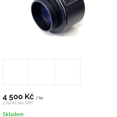
4 500 Kč
/ ks
3 719 Kč bez DPH
Měrná
Skladem
cena: