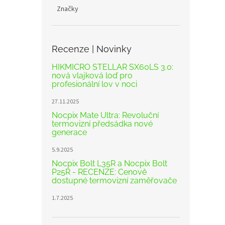
Značky
Recenze | Novinky
HIKMICRO STELLAR SX60LS 3.0:
nová vlajková loď pro
profesionální lov v noci
27.11.2025
Nocpix Mate Ultra: Revoluční
termovizní předsádka nové
generace
5.9.2025
Nocpix Bolt L35R a Nocpix Bolt
P25R - RECENZE: Cenově
dostupné termovizní zaměřovače
1.7.2025