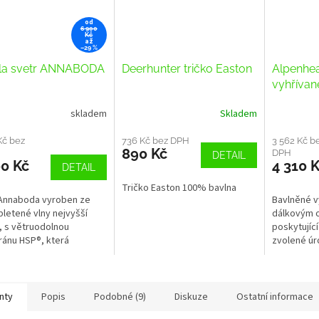
od
6 900
Kč
až
–29 %
ila svetr ANNABODA
Deerhunter tričko Easton
Alpenhea
vyhřívan
bavlněn
skladem
Skladem
ovládán
Kč bez
736 Kč bez DPH
3 562 Kč b
890 Kč
DPH
DETAIL
00 Kč
4 310 
DETAIL
Tričko Easton 100% bavlna
 Annaboda vyroben ze
Bavlněné v
letené vlny nejvyšší
dálkovým 
y, s větruodolnou
poskytující
ánu HSP®, která
zvolené úro
uje pronikání chladných
dobu 4 - 8 
 dovnitř.
nty
Popis
Podobné (9)
Diskuze
Ostatní informace