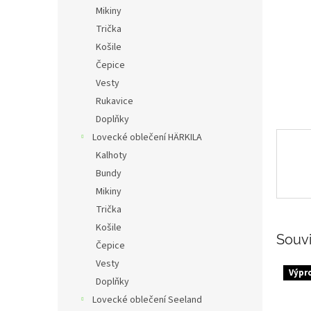
n
Mikiny
e
Trička
l
Košile
Čepice
Vesty
Rukavice
Doplňky
Lovecké oblečení HÄRKILA
Kalhoty
Bundy
Mikiny
Trička
Košile
Souvi
Čepice
Vesty
Výpr
Doplňky
Lovecké oblečení Seeland