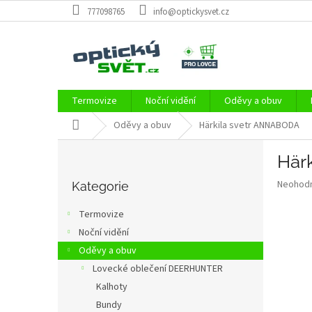
Přejít
777098765
info@optickysvet.cz
na
obsah
Termovize
Noční vidění
Oděvy a obuv
Domů
Oděvy a obuv
Härkila svetr ANNABODA
P
Här
o
Přeskočit
s
Průměr
Neohod
kategorie
Kategorie
t
hodnoce
r
produkt
Termovize
a
je
Noční vidění
0,0
n
z
Oděvy a obuv
n
5
í
Lovecké oblečení DEERHUNTER
hvězdič
p
Kalhoty
a
Bundy