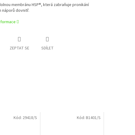
dolnou membránu HSP®, která zabraňuje pronikání
 náporů dovnitř.
informace
ZEPTAT SE
SDÍLET
Kód:
29418/S
Kód:
B1401/S