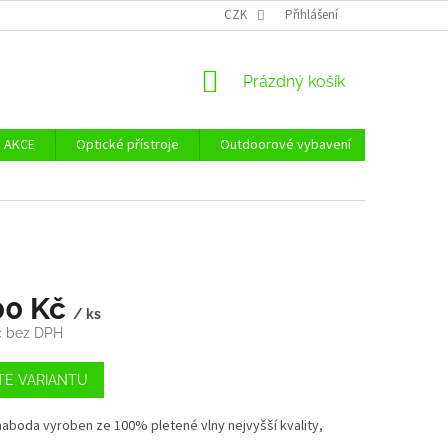
Ů
ZÁSADY POUŽÍVÁNÍ SOUBORŮ COOKIES
CZK
Přihlášení
REKLAMAČNÍ ŘÁD - POUČE
NÁKUPNÍ
Prázdný košík
KOŠÍK
AKCE
Optické přístroje
Outdoorové vybavení
Zvýhodně
00 Kč
/ ks
č bez DPH
TE VARIANTU
aboda vyroben ze 100% pletené vlny nejvyšší kvality,