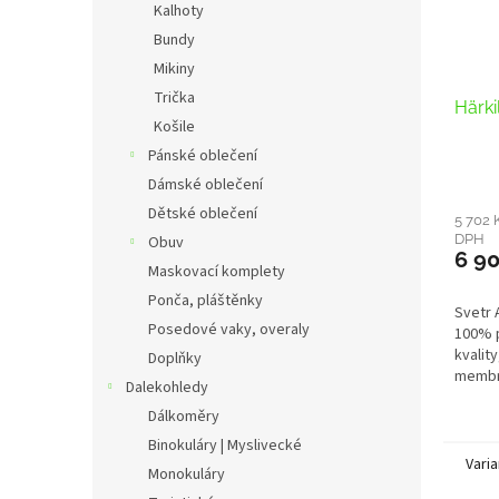
Kalhoty
Bundy
Mikiny
Trička
Härk
Košile
Pánské oblečení
Dámské oblečení
Dětské oblečení
5 702 
DPH
Obuv
6 9
Maskovací komplety
Ponča, pláštěnky
Svetr
Posedové vaky, overaly
100% p
kvalit
Doplňky
membr
Dalekohledy
zabraň
Dálkoměry
náporů
Binokuláry | Myslivecké
Varia
Monokuláry