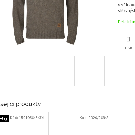
s větruo
chladných
Detailní 
TISK
sející produkty
Kód:
1501066/Z/3XL
Kód:
8320/269/S
odej