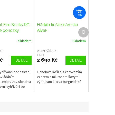
2 890
Kč
–6 %
t Fire Socks RC
Härkila košile dámská
Další
é ponožky
Aivak
produkt
é s dálkovým
Skladem
Skladem
ím
ez
2 223 Kč bez
DPH
Kč
2 690 Kč
DETAIL
DETAIL
yhřívané ponožky s
Flanelová košile s károvaným
ovládáním
vzorem a mikrosemišovými
 teplo v závislosti na
výztuhami barva burgundské
vni vyhřívání po
hodin