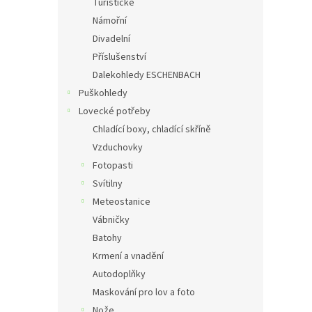
Turistické
Námořní
Divadelní
Příslušenství
Dalekohledy ESCHENBACH
Puškohledy
Lovecké potřeby
Chladící boxy, chladící skříně
Vzduchovky
Fotopasti
Svítilny
Meteostanice
Vábničky
Batohy
Krmení a vnadění
Autodoplňky
Maskování pro lov a foto
Nože