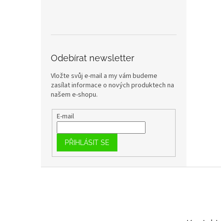
Odebírat newsletter
Vložte svůj e-mail a my vám budeme
zasílat informace o nových produktech na
našem e-shopu.
E-mail
PŘIHLÁSIT SE
Z
á
p
a
t