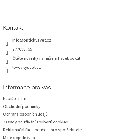
Z
á
p
a
Kontakt
t
info
@
optickysvet.cz
í
777098765
Čtěte novinky na našem Facebooku!
loveckysvet.cz
Informace pro Vás
Napište nám
Obchodní podmínky
Ochrana osobních údajů
Zásady používání souborů cookies
Reklamační řád - poučení pro spotřebitele
Moje objednávka