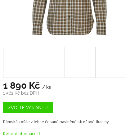
1 890 Kč
/ ks
1 562 Kč bez DPH
Měrná
cena:
ZVOLTE VARIANTU
Dámská košile z lehce česané bavlněné strečové tkaniny
Detailní informace