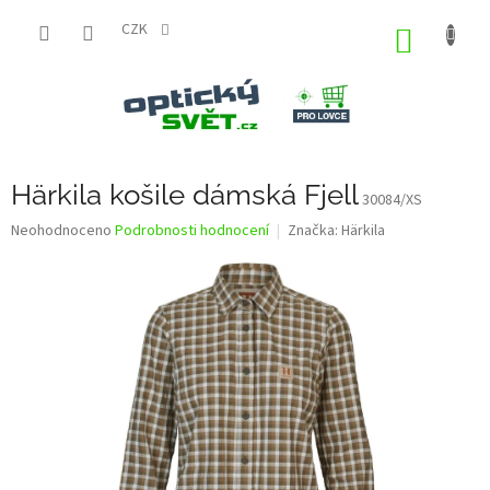
Přejít
na
CZK
NÁKUP
obsah
KOŠÍK
Härkila košile dámská Fjell
30084/XS
Průměrné
Neohodnoceno
Podrobnosti hodnocení
Značka:
Härkila
hodnocení
produktu
je
0,0
z
5
hvězdiček.