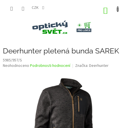
Přejít
na
CZK
NÁKUP
obsah
KOŠÍK
Deerhunter pletená bunda SAREK
5985/957/S
Průměrné
Neohodnoceno
Podrobnosti hodnocení
Značka:
Deerhunter
hodnocení
produktu
je
0,0
z
5
hvězdiček.