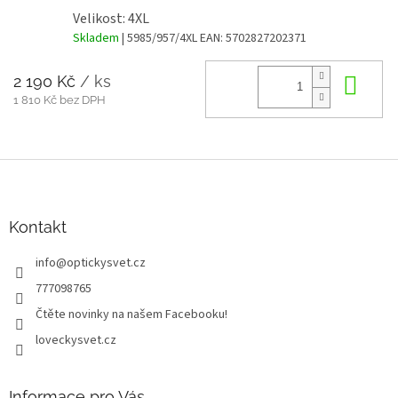
Velikost: 4XL
Skladem
| 5985/957/4XL
EAN:
5702827202371
2 190 Kč
/ ks
Do 
1 810 Kč bez DPH
Z
á
p
a
Kontakt
t
info
@
optickysvet.cz
í
777098765
Čtěte novinky na našem Facebooku!
loveckysvet.cz
Informace pro Vás