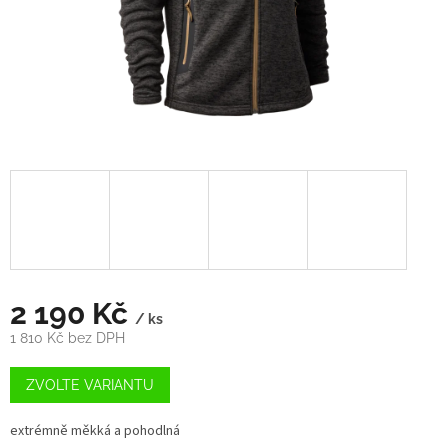
2 190 Kč
/ ks
1 810 Kč bez DPH
Měrná
cena:
ZVOLTE VARIANTU
extrémně měkká a pohodlná