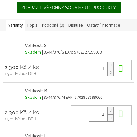
ZOBRAZIT VŠECHNY SOUVISEJÍCÍ PRODUKTY
Varianty
Popis
Podobné (9)
Diskuze
Ostatní informace
Velikost: S
Skladem
| 3544/376/S
EAN:
5702827199053
2 300 Kč
/ ks
Do 
1 901 Kč bez DPH
Velikost: M
Skladem
| 3544/376/M
EAN:
5702827199060
2 300 Kč
/ ks
Do 
1 901 Kč bez DPH
Velikost: L