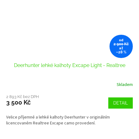
od
2 900 Kč
až
–28 %
Deerhunter lehké kalhoty Excape Light - Realtree
Skladem
2 893 Kč bez DPH
3 500 Kč
DETAIL
Velice příjemné a lehké kalhoty Deerhunter v originálním
licencovaném Realtree Excape camo provedení.