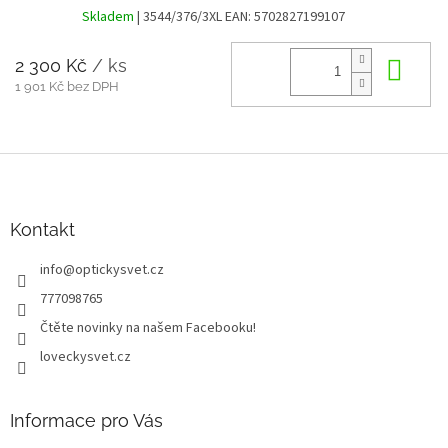
Skladem
| 3544/376/3XL
EAN:
5702827199107
2 300 Kč
/ ks
Do 
1 901 Kč bez DPH
Z
á
p
a
Kontakt
t
info
@
optickysvet.cz
í
777098765
Čtěte novinky na našem Facebooku!
loveckysvet.cz
Informace pro Vás