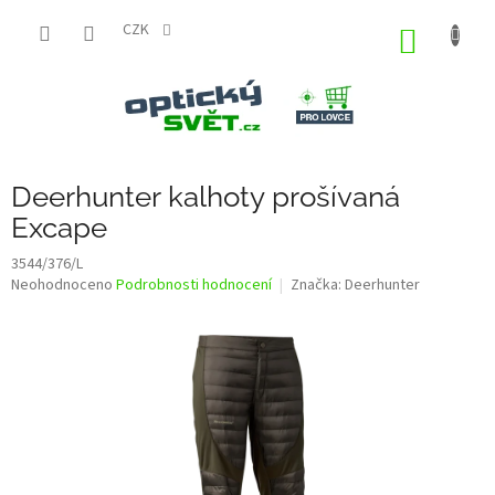
Přejít
na
CZK
NÁKUP
obsah
KOŠÍK
Deerhunter kalhoty prošívaná
Excape
3544/376/L
Průměrné
Neohodnoceno
Podrobnosti hodnocení
Značka:
Deerhunter
hodnocení
produktu
je
0,0
z
5
hvězdiček.