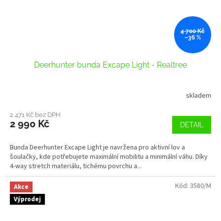
4 700 Kč
–36 %
Deerhunter bunda Excape Light - Realtree
skladem
2 471 Kč bez DPH
2 990 Kč
DETAIL
Bunda Deerhunter Excape Light je navržena pro aktivní lov a
šoulačky, kde potřebujete maximální mobilitu a minimální váhu. Díky
4-way stretch materiálu, tichému povrchu a...
Kód:
3580/M
Akce
Výprodej