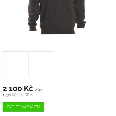
2 100 Kč
/ ks
1 736 Kč bez DPH
Měrná
cena:
ZVOLTE VARIANTU