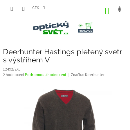
Přejít
na
CZK
NÁKUP
obsah
KOŠÍK
Deerhunter Hastings pletený svetr
s výstřihem V
12492/2XL
Průměrné
2 hodnocení
Podrobnosti hodnocení
Značka:
Deerhunter
hodnocení
produktu
je
3,0
z
5
hvězdiček.