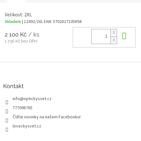
Velikost: 2XL
Skladem
| 12492/2XL
EAN:
5702827105894
2 100 Kč
/ ks
Do 
1 736 Kč bez DPH
Z
á
p
a
Kontakt
t
info
@
optickysvet.cz
í
777098765
Čtěte novinky na našem Facebooku!
loveckysvet.cz