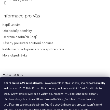
loveckysvet.cz
Informace pro Vás
Napište nám
Obchodní podmínky
Ochrana osobních údajů
Zásady používání souborů cookies
Reklamační řád - poučení pro spotřebitele
Moje objednávka
Facebook
Staráme se o Vaše soukromí.
Provozovatel tohoto e-shopu, společnost
Lovecký
svět s.r.o.
, IČ: 02802481, používá soubory
cookies
k zajištění funkčnosti tohoto
webu
www.optickysvet.cz
a s Vašim souhlasem i mj. k personalizaci obsahu
Loveckýsvět.cz
těchto webových stránek. Kliknutím na tlačítko „Souhlasím“ souhlasíte s
využívaním
cookies
a předáním údajů o chování na webu pro zobrazení cílené