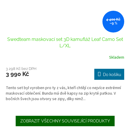
4 400 Kč
–9 %
Swedteam maskovací set 3D kamufláž Leaf Camo Set
L/XL
Skladem
3 298 Kč bez DPH
3 990 Kč
Do košíku
Tento set byl vyroben pro ty z vás, kteří chtějí co nejvíce extrémní
maskovací oblečení. Bunda má dvě kapsy na zip kryté patkou. V
bočních švech jsou otvory se zipy, díky nimž...
ZOBRAZIT VŠECHNY SOUVISEJÍCÍ PRODUKTY