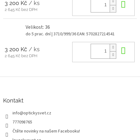
3 200 Kč
/ ks
Do 
2 645 Kč bez DPH
Velikost: 36
do 5 prac. dní
| 3710/999/36
EAN:
5702827214541
3 200 Kč
/ ks
Do 
2 645 Kč bez DPH
Z
á
p
a
Kontakt
t
info
@
optickysvet.cz
í
777098765
Čtěte novinky na našem Facebooku!