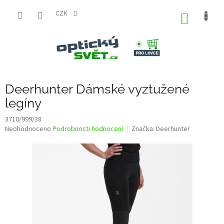
Přejít
na
CZK
NÁKUP
obsah
KOŠÍK
Deerhunter Dámské vyztužené
legíny
3710/999/38
Průměrné
Neohodnoceno
Podrobnosti hodnocení
Značka:
Deerhunter
hodnocení
produktu
je
0,0
z
5
hvězdiček.