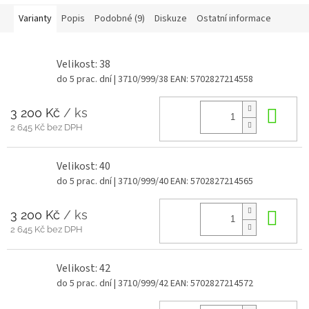
Varianty
Popis
Podobné (9)
Diskuze
Ostatní informace
Velikost: 38
do 5 prac. dní
| 3710/999/38
EAN:
5702827214558
3 200 Kč
/ ks
Do 
2 645 Kč bez DPH
Velikost: 40
do 5 prac. dní
| 3710/999/40
EAN:
5702827214565
3 200 Kč
/ ks
Do 
2 645 Kč bez DPH
Velikost: 42
do 5 prac. dní
| 3710/999/42
EAN:
5702827214572