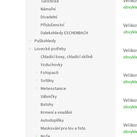
Veliko
Turistické
obvykle
Námořní
Divadelní
Příslušenství
Veliko
obvykle
Dalekohledy ESCHENBACH
Puškohledy
Lovecké potřeby
Veliko
Chladící boxy, chladící skříně
obvykle
Vzduchovky
Fotopasti
Veliko
Svítilny
obvykle
Meteostanice
Vábničky
Veliko
Batohy
obvykle
Krmení a vnadění
Autodoplňky
Veliko
Maskování pro lov a foto
obvykle
Nože