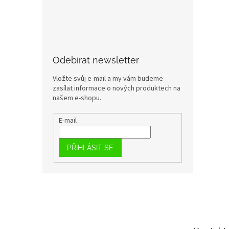
Odebírat newsletter
Vložte svůj e-mail a my vám budeme
zasílat informace o nových produktech na
našem e-shopu.
E-mail
PŘIHLÁSIT SE
Z
á
p
a
t