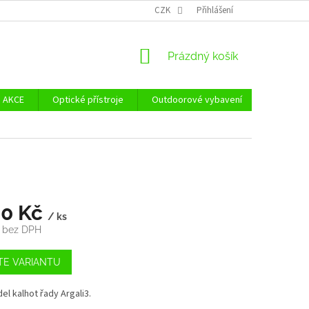
Ů
ZÁSADY POUŽÍVÁNÍ SOUBORŮ COOKIES
CZK
Přihlášení
REKLAMAČNÍ ŘÁD - POUČE
NÁKUPNÍ
Prázdný košík
KOŠÍK
AKCE
Optické přístroje
Outdoorové vybavení
Zvýhodně
50 Kč
/ ks
č bez DPH
TE VARIANTU
l kalhot řady Argali3.