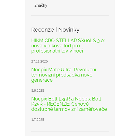
Značky
Recenze | Novinky
HIKMICRO STELLAR SX60LS 3.0:
nová vlajková loď pro
profesionální lov v noci
27.11.2025
Nocpix Mate Ultra: Revoluční
termovizní předsádka nové
generace
5.9.2025
Nocpix Bolt L35R a Nocpix Bolt
P25R - RECENZE: Cenově
dostupné termovizní zaměřovače
1.7.2025