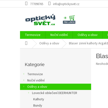
Přejít
777098765
info@optickysvet.cz
na
obsah
Termovize
Noční vidění
Oděvy a obuv
Domů
Oděvy a obuv
Blaser zimní kalhoty Argali
P
Blas
o
Přeskočit
s
Průměr
Neohod
kategorie
Kategorie
t
hodnoce
r
produkt
Termovize
a
je
Noční vidění
0,0
n
z
Oděvy a obuv
n
5
í
Lovecké oblečení DEERHUNTER
hvězdič
p
Kalhoty
a
Bundy