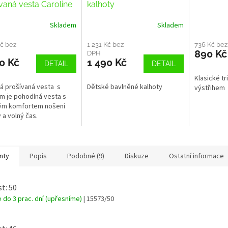
vaná vesta Caroline
kalhoty
Skladem
Skladem
Kč bez
1 231 Kč bez
736 Kč be
890 Kč
DPH
0 Kč
1 490 Kč
DETAIL
DETAIL
Klasické tr
 prošívaná vesta s
Dětské bavlněné kalhoty
výstřihem
m je pohodlná vesta s
ým komfortem nošení
v a volný čas.
ení Deer-Tex® Temp 160
²
nty
Popis
Podobné (9)
Diskuze
Ostatní informace
st: 50
 do 3 prac. dní (upřesníme)
| 15573/50