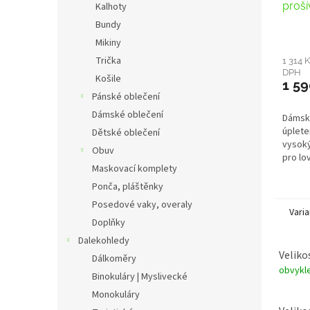
proší
Kalhoty
Bundy
Mikiny
Trička
1 314 
DPH
Košile
1 59
Pánské oblečení
Dámské oblečení
Dámská
úplete
Dětské oblečení
vysok
Obuv
pro lo
Maskovací komplety
zatepl
g / m
Ponča, pláštěnky
Posedové vaky, overaly
Varia
Doplňky
Dalekohledy
Veliko
Dálkoměry
obvykle
Binokuláry | Myslivecké
Monokuláry