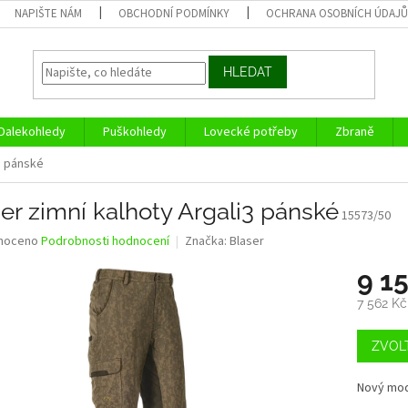
NAPIŠTE NÁM
OBCHODNÍ PODMÍNKY
OCHRANA OSOBNÍCH ÚDAJ
HLEDAT
Dalekohledy
Puškohledy
Lovecké potřeby
Zbraně
3 pánské
er zimní kalhoty Argali3 pánské
15573/50
né
noceno
Podrobnosti hodnocení
Značka:
Blaser
ní
9 1
u
7 562 K
Měrná
cena:
ZVOL
ek.
Nový mode