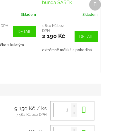
Další
bunda SAREK
produkt
Skladem
Skladem
z DPH
1 810 Kč bez
DPH
DETAIL
2 190 Kč
DETAIL
ičko s kulatým
extrémně měkká a pohodlná
9 150 Kč
/ ks
Do košíku
7 562 Kč bez DPH