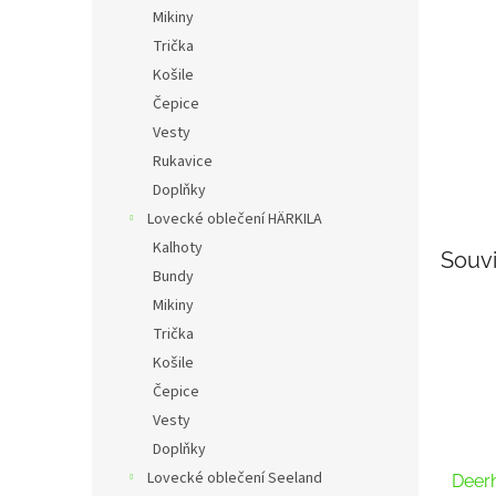
n
Mikiny
e
Trička
l
Košile
Čepice
Vesty
Rukavice
Doplňky
Lovecké oblečení HÄRKILA
Kalhoty
Souvi
Bundy
Mikiny
Trička
Košile
Čepice
Vesty
Doplňky
Lovecké oblečení Seeland
Deer