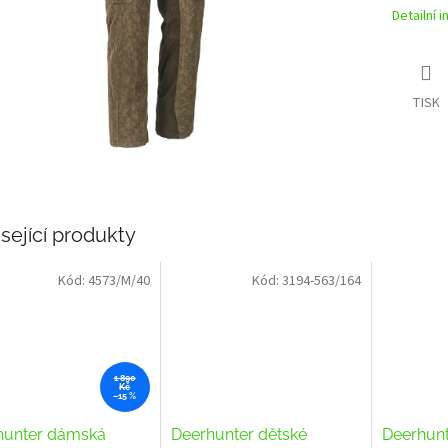
Detailní 
TISK
sející produkty
Kód:
4573/M/40
Kód:
3194-563/164
1 890
Kč
–15 %
hunter dámská
Deerhunter dětské
Deerhunt