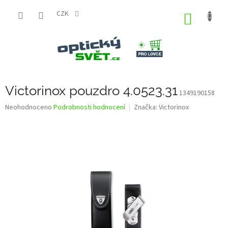
Přejít
na
CZK
NÁKUP
obsah
KOŠÍK
Victorinox pouzdro 4.0523.31
1349190158
Průměrné
Neohodnoceno
Podrobnosti hodnocení
Značka:
Victorinox
hodnocení
produktu
je
0,0
z
5
hvězdiček.