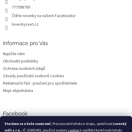
777098765
Čtěte novinky na našem Facebooku!
loveckysvet.cz
Informace pro Vás
Napište nám
Obchodní podmínky
Ochrana osobních údajů
Zásady používání souborů cookies
Reklamační řád - poučení pro spotřebitele
Moje objednávka
Facebook
Staráme se o Vaše soukromí.
Provozovatel tohoto e-shopu, společnost
Lovecký
svět s.r.o.
, IČ: 02802481, používá soubory
cookies
k zajištění funkčnosti tohoto