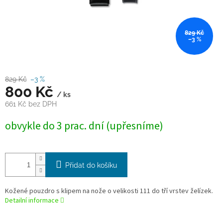
829 Kč
–3 %
829 Kč
–3 %
800 Kč
/ ks
661 Kč bez DPH
Měrná
obvykle do 3 prac. dní (upřesníme)
cena:
Přidat do košíku
Kožené pouzdro s klipem na nože o velikosti 111 do tří vrstev želízek.
Detailní informace