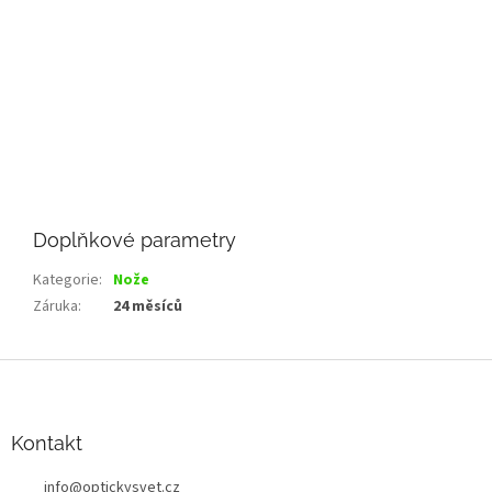
Doplňkové parametry
Kategorie
:
Nože
Záruka
:
24 měsíců
Z
á
p
a
Kontakt
t
info
@
optickysvet.cz
í