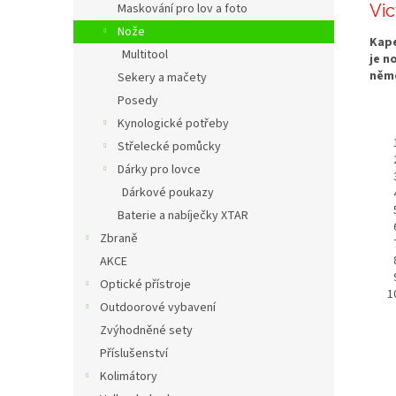
Vic
Maskování pro lov a foto
Nože
Kape
Multitool
je n
něm
Sekery a mačety
Posedy
Kynologické potřeby
Střelecké pomůcky
Dárky pro lovce
Dárkové poukazy
Baterie a nabíječky XTAR
Zbraně
AKCE
Optické přístroje
Outdoorové vybavení
Zvýhodněné sety
Příslušenství
Kolimátory