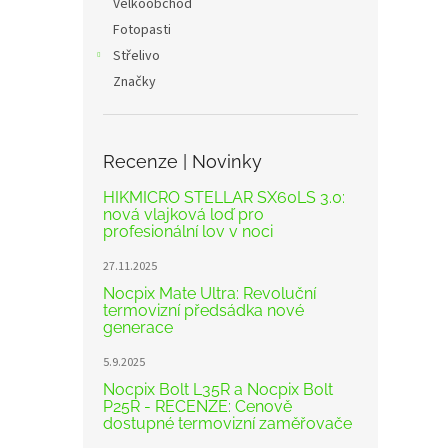
Velkoobchod
Fotopasti
Střelivo
Značky
Recenze | Novinky
HIKMICRO STELLAR SX60LS 3.0:
nová vlajková loď pro
profesionální lov v noci
27.11.2025
Nocpix Mate Ultra: Revoluční
termovizní předsádka nové
generace
5.9.2025
Nocpix Bolt L35R a Nocpix Bolt
P25R - RECENZE: Cenově
dostupné termovizní zaměřovače