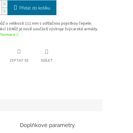
Přidat do košíku
ůž o velikosti 111 mm s odtlačnou pojistkou čepele.
kcí 10.Nůž je nově součástí výstroje švýcarské armády.
informace
ZEPTAT SE
SDÍLET
Doplňkové parametry