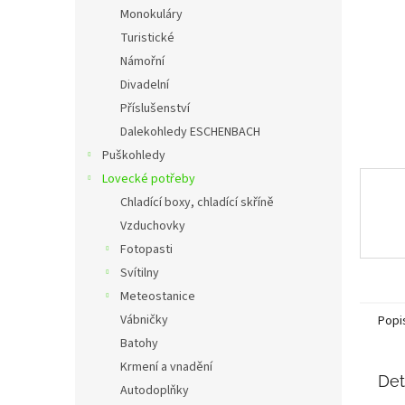
n
Monokuláry
e
Turistické
l
Námořní
Divadelní
Příslušenství
Dalekohledy ESCHENBACH
Puškohledy
Lovecké potřeby
Chladící boxy, chladící skříně
Vzduchovky
Fotopasti
Svítilny
Meteostanice
Vábničky
Popi
Batohy
Krmení a vnadění
Det
Autodoplňky