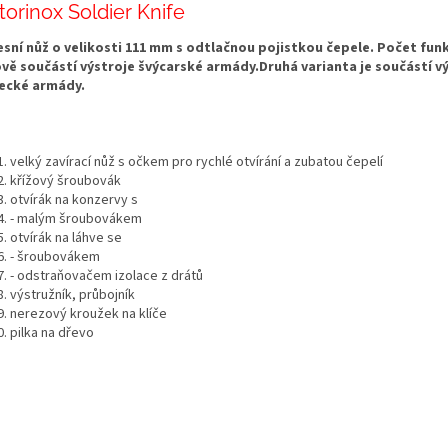
torinox Soldier Knife
sní nůž o velikosti 111 mm s odtlačnou pojistkou čepele. Počet funk
ově součástí výstroje švýcarské armády.Druhá varianta je součástí v
ecké armády.
velký zavírací nůž s očkem pro rychlé otvírání a zubatou čepelí
křížový šroubovák
otvírák na konzervy s
- malým šroubovákem
otvírák na láhve se
- šroubovákem
- odstraňovačem izolace z drátů
výstružník, průbojník
nerezový kroužek na klíče
pilka na dřevo