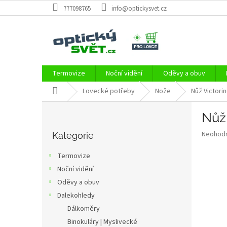
Přejít
777098765
info@optickysvet.cz
na
obsah
Termovize
Noční vidění
Oděvy a obuv
Domů
Lovecké potřeby
Nože
Nůž Victorin
P
Nůž 
o
Přeskočit
s
Průměr
Neohod
kategorie
Kategorie
t
hodnoce
r
produkt
Termovize
a
je
Noční vidění
0,0
n
z
Oděvy a obuv
n
5
í
Dalekohledy
hvězdič
p
Dálkoměry
a
Binokuláry | Myslivecké