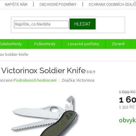
NAPIŠTE NÁM
OBCHODNÍ PODMÍNKY
OCHRANA OSOBNÍCH ÚDAJ
HLEDAT
Dalekohledy
Puškohledy
Lovecké potřeby
Zbraně
ox Soldier Knife
Victorinox Soldier Knife
8419
né
noceno
Podrobnosti hodnocení
Značka:
Victorinox
ní
u
1 699 Kč
1 6
1 322 Kč
Měrná
obvykl
ek.
cena: