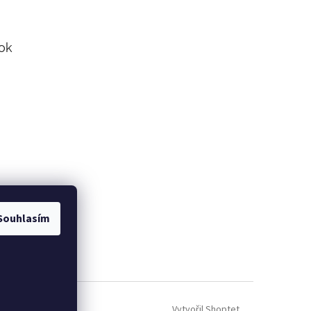
ok
Souhlasím
Vytvořil Shoptet