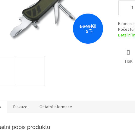
Kapesní n
1 699 Kč
Počet fun
–5 %
Detailní 
TISK
s
Diskuze
Ostatní informace
ailní popis produktu