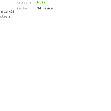
Kategorie
:
Nože
Záruka
:
24 měsíců
cí 10.Nůž
ýstroje