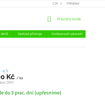
Ů
ZÁSADY POUŽÍVÁNÍ SOUBORŮ COOKIES
CZK
Přihlášení
REKLAMAČNÍ ŘÁD - POUČE
NÁKUPNÍ
Prázdný košík
KOŠÍK
AKCE
Optické přístroje
Outdoorové vybavení
Zvýhodně
–5 %
00 Kč
/ ks
 bez DPH
e do 3 prac. dní (upřesníme)