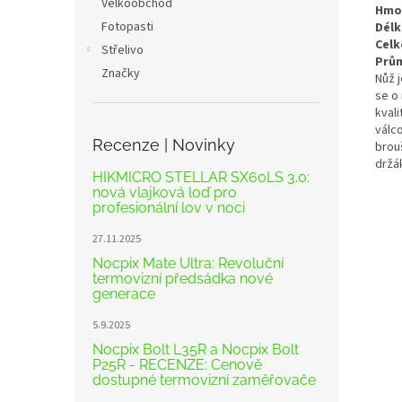
Velkoobchod
Hmo
Fotopasti
Délk
Celk
Střelivo
Prů
Značky
Nůž 
se o 
kvali
válc
Recenze | Novinky
brou
držá
HIKMICRO STELLAR SX60LS 3.0:
nová vlajková loď pro
profesionální lov v noci
27.11.2025
Nocpix Mate Ultra: Revoluční
termovizní předsádka nové
generace
5.9.2025
Nocpix Bolt L35R a Nocpix Bolt
P25R - RECENZE: Cenově
dostupné termovizní zaměřovače