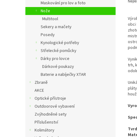
Nejle
Maskování pro lov a foto
Nože
Výro
Multitool
obci 
Sekery a mačety
zhoto
Posedy
mist
ostro
Kynologické potřeby
podn
Střelecké pomůcky
Dárky pro lovce
Vyni
trh, 
Dárkové poukazy
odol
Baterie a nabíječky XTAR
Zbraně
Unik
plát
AKCE
houže
Optické přístroje
Vyro
Outdoorové vybavení
Zvýhodněné sety
Spec
Příslušenství
Tvr
Kolimátory
Mate