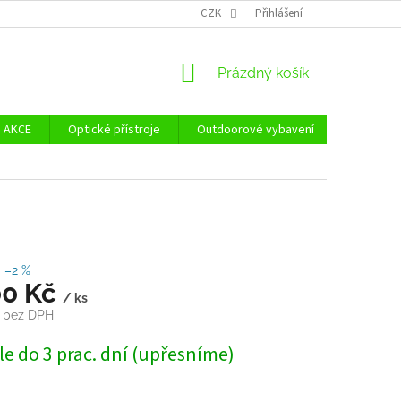
Ů
ZÁSADY POUŽÍVÁNÍ SOUBORŮ COOKIES
CZK
Přihlášení
REKLAMAČNÍ ŘÁD - POUČE
NÁKUPNÍ
Prázdný košík
KOŠÍK
AKCE
Optické přístroje
Outdoorové vybavení
Zvýhodně
–2 %
00 Kč
/ ks
č bez DPH
e do 3 prac. dní (upřesníme)