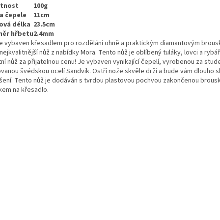
tnost
100g
a čepele
11cm
ová délka
23.5cm
měr hřbetu
2.4mm
je vybaven křesadlem pro rozdělání ohně a praktickým diamantovým brou
nejkvalitnější nůž z nabídky Mora. Tento nůž je oblíbený tuláky, lovci a rybář
tní nůž za přijatelnou cenu! Je vybaven vynikající čepelí, vyrobenou za stud
ovanou švédskou ocelí Sandvik. Ostří nože skvěle drží a bude vám dlouho s
šení. Tento nůž je dodáván s tvrdou plastovou pochvou zakončenou brous
kem na křesadlo.