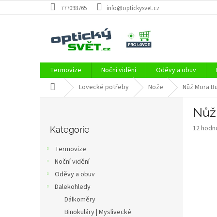
Přejít
777098765
info@optickysvet.cz
na
obsah
Termovize
Noční vidění
Oděvy a obuv
Domů
Lovecké potřeby
Nože
Nůž Mora Bu
P
Nůž 
o
Přeskočit
s
Průměr
12 hodn
kategorie
Kategorie
t
hodnoce
r
produkt
Termovize
a
je
Noční vidění
2,8
n
z
Oděvy a obuv
n
5
í
Dalekohledy
hvězdič
p
Dálkoměry
a
Binokuláry | Myslivecké