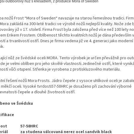
pší outdoorový nůž s křesadlem, z produkce Mora of Sweden
ba nožů Frost “Mora of Sweden“ navazuje na starou řemeslnou tradici. Firm
Mora zakládá na 300-leté tradici ve výrobě nožů nejlepší kvality. Nože zde b
vovány již v 17. století. Firma Frost byla založena před více než 100 lety n
rem Erikem Frostem. Oblíbenost těchto kvalitních nožů je dána především 
stí a trvanlivostí ostří. Dnes je firma vedena již ve 4. generaci jako moderní
ik.
kající nůž ze švédské oceli MORA. Tento výrobek je určen převážně pro ou
kde je velmi oblíben pro jeho skvělé vlastnosti.Jedinečné ostří, které vyni
ností vůči otupení. Střenka je vyrobena z protiskluzového materiálu.
átní řešení nožů Mora-Frosts. Jádro čepele z vysoce uhlíkové oceli je zaba
y měkčí oceli. Vysoké tvrdosti57-58HRC je dosaženo při zachování výborné
vnatosti čepele a dlouhé životnosti ostří.
beno ve Švédsku
ifikace
dost
57-58HRC
riál
za studena válcovaná nerez ocel sandvik black