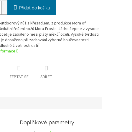
Přidat do košíku
 outdoorový nůž s křesadlem, z produkce Mora of
nikátní řešení nožů Mora-Frosts. Jádro čepele z vysoce
oceli je zabaleno mezi pláty měkčí oceli. Vysoké tvrdosti
 je dosaženo při zachování výborné houževnatosti
dlouhé životnosti ostří
informace
ZEPTAT SE
SDÍLET
Doplňkové parametry