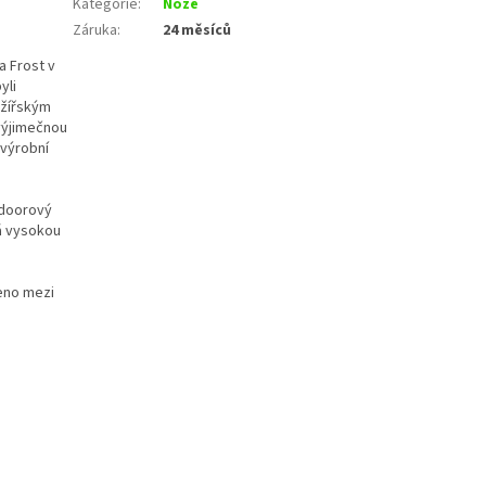
Kategorie
:
Nože
Záruka
:
24 měsíců
a Frost v
yli
ožířským
výjimečnou
 výrobní
tdoorový
ká vysokou
leno mezi