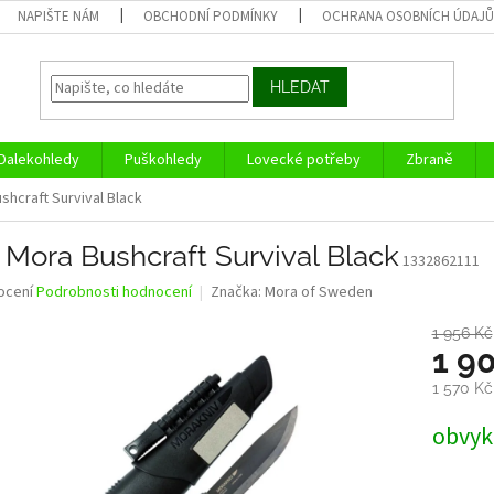
NAPIŠTE NÁM
OBCHODNÍ PODMÍNKY
OCHRANA OSOBNÍCH ÚDAJ
HLEDAT
Dalekohledy
Puškohledy
Lovecké potřeby
Zbraně
shcraft Survival Black
Mora Bushcraft Survival Black
1332862111
né
ocení
Podrobnosti hodnocení
Značka:
Mora of Sweden
ní
u
1 956 Kč
1 9
1 570 K
Měrná
obvykl
ek.
cena: