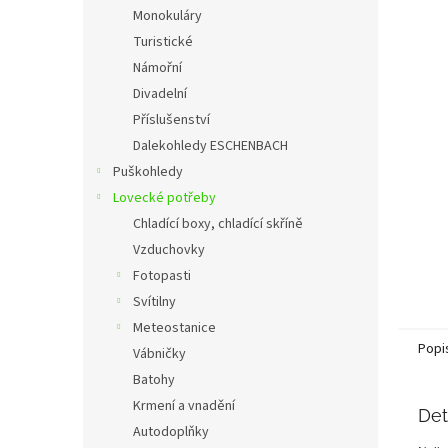
n
Monokuláry
e
Turistické
l
Námořní
Divadelní
Příslušenství
Dalekohledy ESCHENBACH
Puškohledy
Lovecké potřeby
Chladící boxy, chladící skříně
Vzduchovky
Fotopasti
Svítilny
Meteostanice
Popi
Vábničky
Batohy
Krmení a vnadění
Det
Autodoplňky