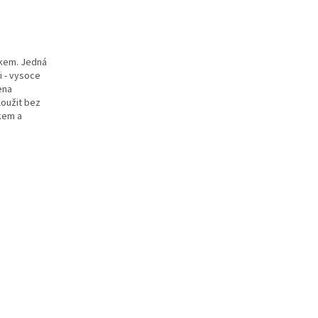
skem. Jedná
i - vysoce
ena
loužit bez
kem a