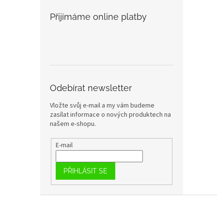
Přijímáme online platby
Odebírat newsletter
Vložte svůj e-mail a my vám budeme
zasílat informace o nových produktech na
našem e-shopu.
E-mail
PŘIHLÁSIT SE
Z
á