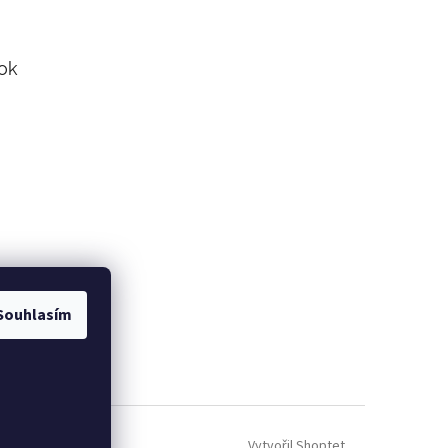
ok
Souhlasím
Vytvořil Shoptet