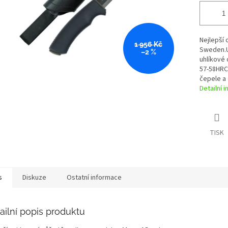
Nejlepší
1 956 Kč
Sweden.U
–2 %
uhlíkové 
57-58HRC
čepele a 
Detailní 
TISK
s
Diskuze
Ostatní informace
ailní popis produktu