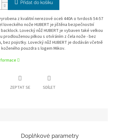
Přidat do košíku
vyrobena z kvalitní nerezové oceli 440A o tvrdosti 54-57
el loveckého nože HUBERT je jištěna bezpečnostní
u backlock. Lovecký nůž HUBERT je vybaven také velkou
u prodlouženou pilkou s otvíráním z čela nože - bez
u, bez pojistky. Lovecký nůž HUBERT je dodáván včetně
ho koženého pouzdra s logem Mikov.
informace
ZEPTAT SE
SDÍLET
Doplňkové parametry