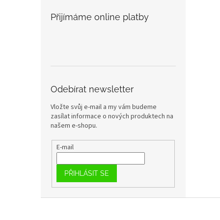
Přijímáme online platby
Odebírat newsletter
Vložte svůj e-mail a my vám budeme
zasílat informace o nových produktech na
našem e-shopu.
E-mail
PŘIHLÁSIT SE
Z
á