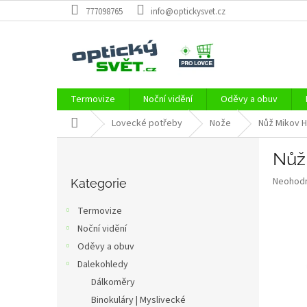
Přejít
777098765
info@optickysvet.cz
na
obsah
Termovize
Noční vidění
Oděvy a obuv
Domů
Lovecké potřeby
Nože
Nůž Mikov H
P
Nůž
o
Přeskočit
s
Průměr
Neohod
kategorie
Kategorie
t
hodnoce
r
produkt
Termovize
a
je
Noční vidění
0,0
n
z
Oděvy a obuv
n
5
í
Dalekohledy
hvězdič
p
Dálkoměry
a
Binokuláry | Myslivecké