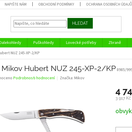
NAPIŠTE NÁM
OBCHODNÍ PODMÍNKY
OCHRANA OSOBNÍCH ÚDAJ
HLEDAT
Dalekohledy
Puškohledy
Lovecké potřeby
Zbraně
ubert NUZ 245-XP-2/KP
 Mikov Hubert NUZ 245-XP-2/KP
8985/99
né
noceno
Podrobnosti hodnocení
Značka:
Mikov
ní
4 7
u
3 917 K
Měrná
obvykl
cena:
ek.