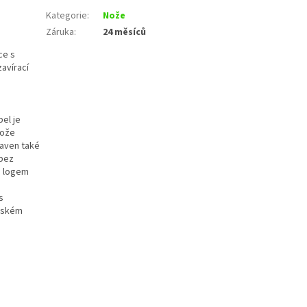
Kategorie
:
Nože
Záruka
:
24 měsíců
ce s
avírací
el je
nože
baven také
 bez
s logem
s
Českém