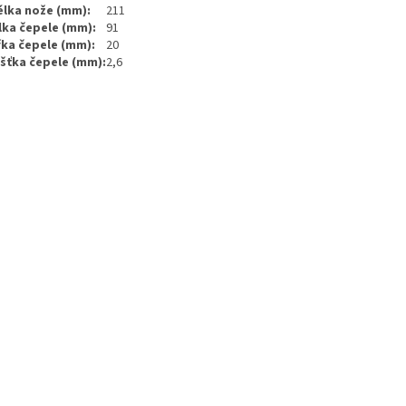
élka nože (mm):
211
lka čepele (mm):
91
řka čepele (mm):
20
šťka čepele (mm):
2,6