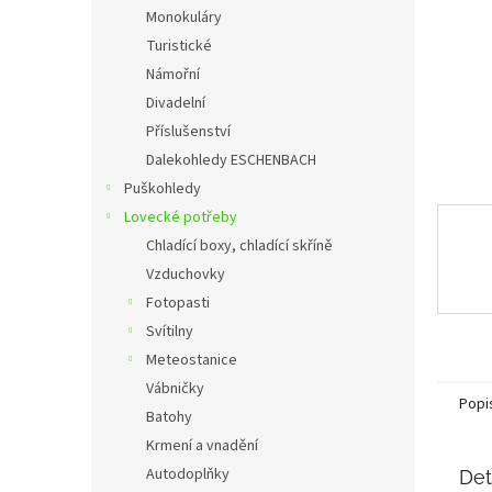
n
Monokuláry
e
Turistické
l
Námořní
Divadelní
Příslušenství
Dalekohledy ESCHENBACH
Puškohledy
Lovecké potřeby
Chladící boxy, chladící skříně
Vzduchovky
Fotopasti
Svítilny
Meteostanice
Vábničky
Popi
Batohy
Krmení a vnadění
Autodoplňky
Det