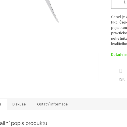
Čepel je 
HRc. Čep
pojistko
prakticko
nehetník
kvalitní
Detailní 
TISK
s
Diskuze
Ostatní informace
ailní popis produktu