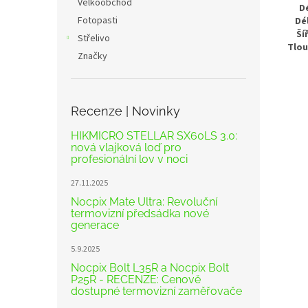
Velkoobchod
D
Fotopasti
Dé
Ší
Střelivo
Tlou
Značky
Recenze | Novinky
HIKMICRO STELLAR SX60LS 3.0:
nová vlajková loď pro
profesionální lov v noci
27.11.2025
Nocpix Mate Ultra: Revoluční
termovizní předsádka nové
generace
5.9.2025
Nocpix Bolt L35R a Nocpix Bolt
P25R - RECENZE: Cenově
dostupné termovizní zaměřovače