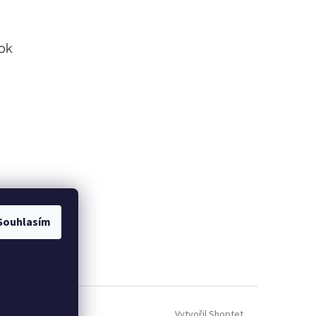
ok
Souhlasím
Vytvořil Shoptet