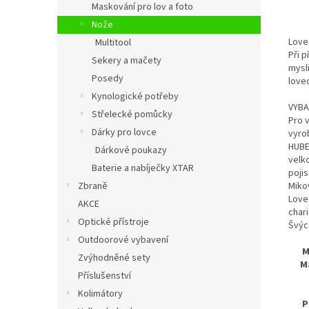
Maskování pro lov a foto
Nože
Love
Multitool
Při 
Sekery a mačety
mysl
Posedy
love
Kynologické potřeby
VYBA
Střelecké pomůcky
Pro 
Dárky pro lovce
vyro
HUBE
Dárkové poukazy
velk
Baterie a nabíječky XTAR
poji
Zbraně
Miko
Love
AKCE
char
Optické přístroje
Švýc
Outdoorové vybavení
M
Zvýhodněné sety
Ma
Příslušenství
Kolimátory
P