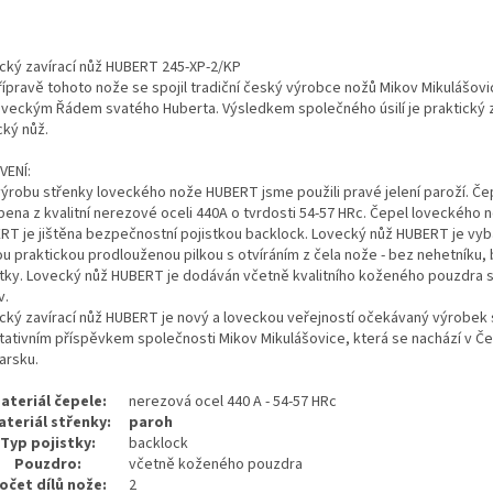
cký zavírací nůž HUBERT 245-XP-2/KP
přípravě tohoto nože se spojil tradiční český výrobce nožů Mikov Mikulášovi
iveckým Řádem svatého Huberta. Výsledkem společného úsilí je praktický z
cký nůž.
VENÍ:
výrobu střenky loveckého nože HUBERT jsme použili pravé jelení paroží. Čep
bena z kvalitní nerezové oceli 440A o tvrdosti 54-57 HRc. Čepel loveckého 
RT je jištěna bezpečnostní pojistkou backlock. Lovecký nůž HUBERT je vy
ou praktickou prodlouženou pilkou s otvíráním z čela nože - bez nehetníku,
stky. Lovecký nůž HUBERT je dodáván včetně kvalitního koženého pouzdra 
v.
cký zavírací nůž HUBERT je nový a loveckou veřejností očekávaný výrobek 
itativním příspěvkem společnosti Mikov Mikulášovice, která se nachází v 
arsku.
ateriál čepele:
nerezová ocel 440 A - 54-57 HRc
teriál střenky:
paroh
Typ pojistky:
backlock
Pouzdro:
včetně koženého pouzdra
očet dílů nože:
2