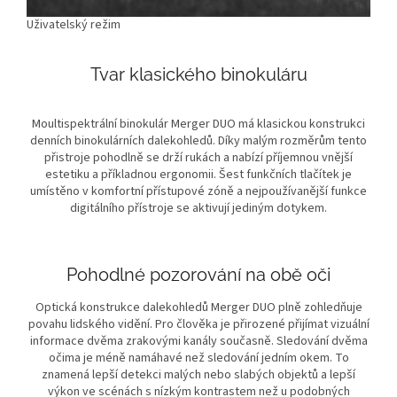
Uživatelský režim
Tvar klasického binokuláru
Moultispektrální binokulár Merger DUO má klasickou konstrukci
denních binokulárních dalekohledů. Díky malým rozměrům tento
přistroje pohodlně se drží rukách a nabízí příjemnou vnější
estetiku a příkladnou ergonomii. Šest funkčních tlačítek je
umístěno v komfortní přístupové zóně a nejpoužívanější funkce
digitálního přístroje se aktivují jediným dotykem.
Pohodlné pozorování na obě oči
Optická konstrukce dalekohledů Merger DUO plně zohledňuje
povahu lidského vidění. Pro člověka je přirozené přijímat vizuální
informace dvěma zrakovými kanály současně. Sledování dvěma
očima je méně namáhavé než sledování jedním okem. To
znamená lepší detekci malých nebo slabých objektů a lepší
výkon ve scénách s nízkým kontrastem než u podobných