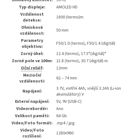
Typ displeje:
AMOLED HD
Vzdálenost
1800 (termo)m
detekce:
Ohnisková
50 mm
vzdálenost:
Parametry
F50/1.0 (termo), F50/1.4 (digitál)
objektivu:
Zorný úhel:
12.4 (termo), 17.5°(digitál)°
Zorné pole ve 100m:
21.8 (termo), 30.7 (digitál) m
Oční reliéf
:
12mm
Mezioční
62 – 74 mm
vzdálenosti:
3.7V, vnitřní 4Ah, vnější 3.2Ah (Li-ion
Napájení:
akumulátory) V
Externí napájení:
5V, 9V (USB-C)
Videorekordér:
Ano
Velikost paměti:
64 Gb
Video/Foto formát:
.mp4 /.jpg
Video/Foto
1280x960
rozlíšení: