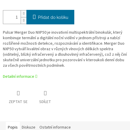
Přidat do košíku
Pulsar Merger Duo NXP50 je inovativní multispektrální binokulár, který
kombinuje termální a digitální noční vidění v jednom přístroji a nabízí
rozšířené možnosti detekce, rozpoznávání a identifikace. Merger Duo
NXP50 vytváří kvalitní obraz v různých vlnových délkách spektra
(viditelný, blízký infračervený a dlouhovlnný infračervený), což z něj činí
skutečně univerzální jednotku pro pozorování v kteroukoli denní dobu
za všech povětrnostních podmínek.
Detailní informace
ZEPTAT SE
SDÍLET
Popis
Diskuze
Ostatní informace