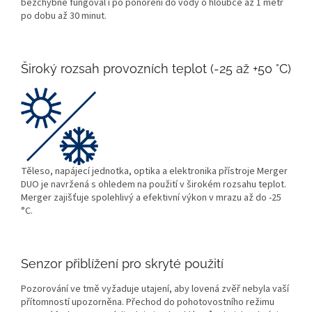
bezchybně fungoval i po ponoření do vody o hloubce až 1 metr
po dobu až 30 minut.
Široký rozsah provozních teplot (-25 až +50 °C)
Těleso, napájecí jednotka, optika a elektronika přístroje Merger
DUO je navržená s ohledem na použití v širokém rozsahu teplot.
Merger zajišťuje spolehlivý a efektivní výkon v mrazu až do -25
°C.
Senzor přiblížení pro skryté použití
Pozorování ve tmě vyžaduje utajení, aby lovená zvěř nebyla vaší
přítomností upozorněna. Přechod do pohotovostního režimu