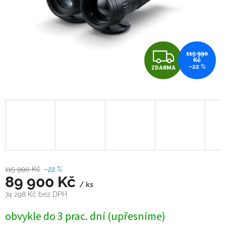
Z
115 990
Kč
–22 %
ZDARMA
D
A
R
M
A
115 990 Kč
–22 %
89 900 Kč
/ ks
74 298 Kč bez DPH
Měrná
obvykle do 3 prac. dní (upřesníme)
cena: