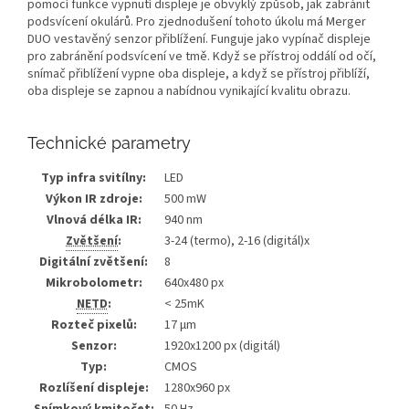
pomocí funkce vypnutí displeje je obvyklý způsob, jak zabránit
podsvícení okulárů. Pro zjednodušení tohoto úkolu má Merger
DUO vestavěný senzor přiblížení. Funguje jako vypínač displeje
pro zabránění podsvícení ve tmě. Když se přístroj oddálí od očí,
snímač přiblížení vypne oba displeje, a když se přístroj přiblíží,
oba displeje se zapnou a nabídnou vynikající kvalitu obrazu.
Technické parametry
Typ infra svitílny:
LED
Výkon IR zdroje:
500 mW
Vlnová délka IR:
940 nm
Zvětšení
:
3-24 (termo), 2-16 (digitál)x
Digitální zvětšení:
8
Mikrobolometr:
640x480 px
NETD
:
< 25mK
Rozteč pixelů:
17 µm
Senzor:
1920x1200 px (digitál)
Typ:
CMOS
Rozlíšení displeje:
1280x960 px
Snímkový kmitočet:
50 Hz