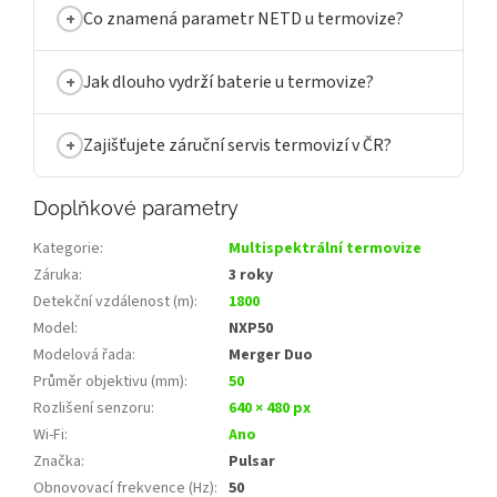
Co znamená parametr NETD u termovize?
Jak dlouho vydrží baterie u termovize?
Zajišťujete záruční servis termovizí v ČR?
Doplňkové parametry
Kategorie
:
Multispektrální termovize
Záruka
:
3 roky
Detekční vzdálenost (m)
:
1800
Model
:
NXP50
Modelová řada
:
Merger Duo
Průměr objektivu (mm)
:
50
Rozlišení senzoru
:
640 × 480 px
Wi‑Fi
:
Ano
Značka
:
Pulsar
Obnovovací frekvence (Hz)
:
50