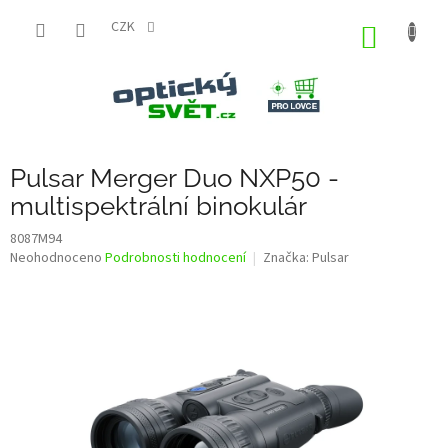
Přejít
na
CZK
NÁKUP
obsah
KOŠÍK
Pulsar Merger Duo NXP50 -
multispektrální binokulár
8087M94
Průměrné
Neohodnoceno
Podrobnosti hodnocení
Značka:
Pulsar
hodnocení
produktu
je
0,0
z
5
hvězdiček.