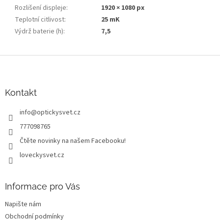
Rozlišení displeje
:
1920 × 1080 px
Teplotní citlivost
:
25 mK
Výdrž baterie (h)
:
7,5
Z
á
p
a
Kontakt
t
info
@
optickysvet.cz
í
777098765
Čtěte novinky na našem Facebooku!
loveckysvet.cz
Informace pro Vás
Napište nám
Obchodní podmínky