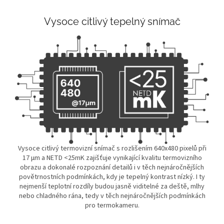
Vysoce citlivý tepelný snímač
Vysoce citlivý termovizní snímač s rozlišením 640x480 pixelů při
17 µm a NETD <25mK zajišťuje vynikající kvalitu termovizního
obrazu a dokonalé rozpoznání detailů i v těch nejnáročnějších
povětrnostních podmínkách, kdy je tepelný kontrast nízký. I ty
nejmenší teplotní rozdíly budou jasně viditelné za deště, mlhy
nebo chladného rána, tedy v těch nejnáročnějších podmínkách
pro termokameru.