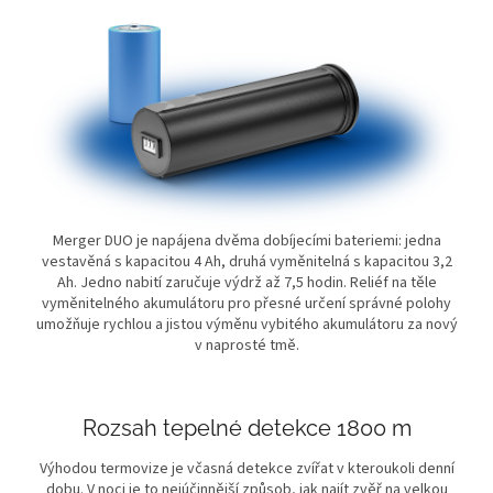
Merger DUO je napájena dvěma dobíjecími bateriemi: jedna
vestavěná s kapacitou 4 Ah, druhá vyměnitelná s kapacitou 3,2
Ah. Jedno nabití zaručuje výdrž až 7,5 hodin. Reliéf na těle
vyměnitelného akumulátoru pro přesné určení správné polohy
umožňuje rychlou a jistou výměnu vybitého akumulátoru za nový
v naprosté tmě.
Rozsah tepelné detekce 1800 m
Výhodou termovize je včasná detekce zvířat v kteroukoli denní
dobu. V noci je to nejúčinnější způsob, jak najít zvěř na velkou