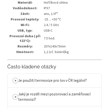
Materiál:
Hořčíková slitina
Voděodolnost:
IPX7
Závit:
ano, 1/4""
Provozní teploty:
-25 ... +50 °C
Wi-Fi:
2.4 / 5 GHz
USB, typ:
USB-C
Provozní doba ( při
7.5 hod.
t22°C):
Rozměry:
207x140x73mm
Hmotnost:
1,2 (vč. baterií)kg
Často kladené otázky
Je použití termovize pro lov v ČR legální?
Jaký je rozdíl mezi pozorovací a zaměřovací
termovizí?