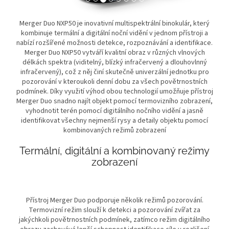
Previous
Next
Merger Duo NXP50 je inovativní multispektrální binokulár, který
kombinuje termální a digitální noční vidění v jednom přístroji a
nabízí rozšířené možnosti detekce, rozpoznávání a identifikace.
Merger Duo NXP50 vytváří kvalitní obraz v různých vlnových
délkách spektra (viditelný, blízký infračervený a dlouhovlnný
infračervený), což z něj činí skutečně univerzální jednotku pro
pozorování v kteroukoli denní dobu za všech povětrnostních
podmínek. Díky využití výhod obou technologií umožňuje přístroj
Merger Duo snadno najít objekt pomocí termovizního zobrazení,
vyhodnotit terén pomocí digitálního nočního vidění a jasně
identifikovat všechny nejmenší rysy a detaily objektu pomocí
kombinovaných režimů zobrazení
Termální, digitální a kombinovaný režimy
zobrazení
Přístroj Merger Duo podporuje několik režimů pozorování.
Termovizní režim slouží k detekci a pozorování zvířat za
jakýchkoli povětrnostních podmínek, zatímco režim digitálního