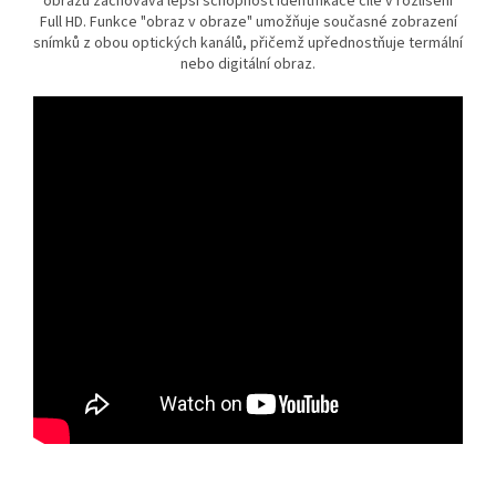
obrazu zachovává lepší schopnost identifikace cíle v rozlišení
Full HD. Funkce "obraz v obraze" umožňuje současné zobrazení
snímků z obou optických kanálů, přičemž upřednostňuje termální
nebo digitální obraz.