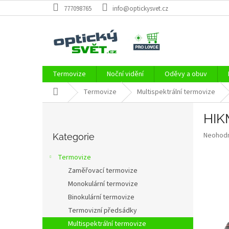
Přejít
777098765
info@optickysvet.cz
na
obsah
Termovize
Noční vidění
Oděvy a obuv
Domů
Termovize
Multispektrální termovize
P
HIK
o
Přeskočit
s
Průměr
Neohod
kategorie
Kategorie
t
hodnoce
r
produkt
Termovize
a
je
Zaměřovací termovize
0,0
n
z
Monokulární termovize
n
5
í
Binokulární termovize
hvězdič
p
Termovizní předsádky
a
Multispektrální termovize