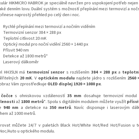
kulár HIKMICRO HABROK je speciálně navržen pro uspokojení potřeb nejen 
také denním lovu. Duální systém s možností přepínání mezi termovizí a noč
přinese naprostý přehled po celý den i noc.
Rychlé přepínání mezi termovizí a nočním viděním
Termovizní senzor 384 × 288 px
Teplotní citlivost 20 mK
Optický modul pro noční vidění 2560 × 1440 px
Přísvit 940 nm
Detekce až 1800 metrů*
Laserový dálkoměr
el HH35LN má
termovizní senzor
s rozlišením
384 × 288 px
a
teplotní
ěřitelných
20 mK
. V
optickém modulu
najdete jádro s rozlišením
2560 
 obraz Vám zprostředkuje
OLED displej 1920 × 1080 px
.
y
čočce
s ohniskovou vzdáleností
35 mm
dosahuje termovizní mod
lenosti
až
1800 metrů
*.
Spolu s digitálním modulem můžete využít
přísvi
ce
94
0 nm
a detekce na
350 metrů
. Navíc disponuje i laserovým dá
hem až 1000 metrů.
rovat můžete 24/7 v paletách Black Hot/White Hot/Red Hot/Fusion u 
Noc/Auto u optického modulu.