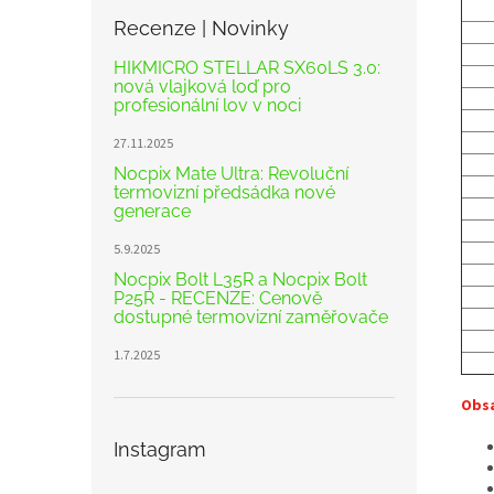
Recenze | Novinky
HIKMICRO STELLAR SX60LS 3.0:
nová vlajková loď pro
profesionální lov v noci
27.11.2025
Nocpix Mate Ultra: Revoluční
termovizní předsádka nové
generace
5.9.2025
Nocpix Bolt L35R a Nocpix Bolt
P25R - RECENZE: Cenově
dostupné termovizní zaměřovače
1.7.2025
Obsa
Instagram