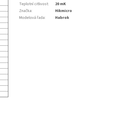
Teplotní citlivost
:
20 mK
Značka
:
Hikmicro
Modelová řada
:
Habrok