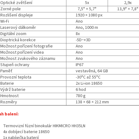
Optické zvětšení
5x
2,9x
Zorné pole
7,5° × 5,7°
13,9° × 7,8°
Rozlišení displeje
1920 × 1080 px
Wi-Fi
Ano
Laserový dálkoměr
Ano, 1000 m
Digitální zoom
8x
Dioptrická korekce
-5D~+3D
Možnost pořízení fotografie
Ano
Možnost pořízení videa
Ano
Možnost zvukového záznamu
Ano
Stupeň ochrany
IP67
Paměť
vestavěná, 64 GB
Provozní teplota
-30°C až 55°C
Baterie
2x Li-ion 18650
Výdrž baterie
6 hod
Hmotnost
780 g
Rozměry
138 × 68 × 212 mm
h balení:
Termovizní fúzní binokulár HIKMICRO HH35LN
4x dobíjecí baterie 18650
1x nabíječka baterií