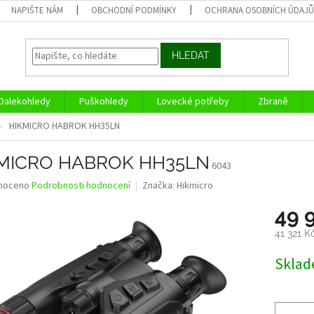
NAPIŠTE NÁM
OBCHODNÍ PODMÍNKY
OCHRANA OSOBNÍCH ÚDAJ
HLEDAT
Dalekohledy
Puškohledy
Lovecké potřeby
Zbraně
HIKMICRO HABROK HH35LN
MICRO HABROK HH35LN
6043
né
noceno
Podrobnosti hodnocení
Značka:
Hikmicro
ní
49 
u
41 321 K
Měrná
Skla
cena:
ek.