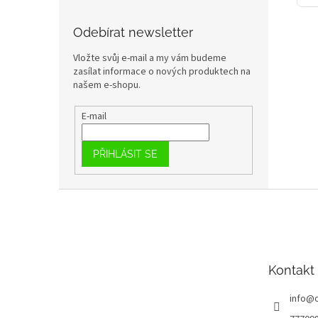
Odebírat newsletter
Vložte svůj e-mail a my vám budeme
zasílat informace o nových produktech na
našem e-shopu.
E-mail
PŘIHLÁSIT SE
Z
á
p
a
t
Kontakt
í
info
@