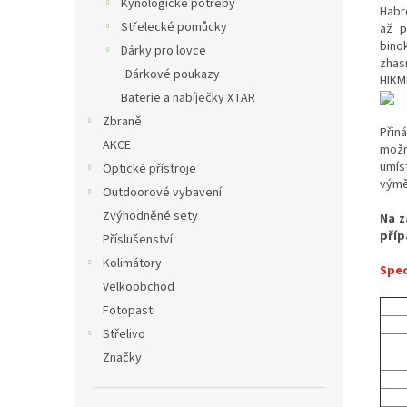
Kynologické potřeby
Habr
Střelecké pomůcky
až p
bino
Dárky pro lovce
zhasn
Dárkové poukazy
HIKM
Baterie a nabíječky XTAR
Zbraně
Přin
AKCE
možn
umís
Optické přístroje
výmě
Outdoorové vybavení
Zvýhodněné sety
Na z
příp
Příslušenství
Kolimátory
Spec
Velkoobchod
Fotopasti
Střelivo
Značky