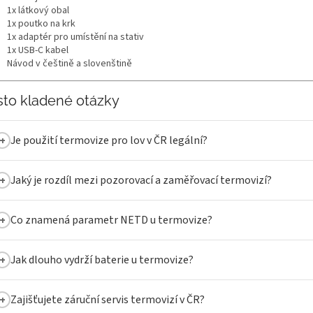
1x látkový obal
1x poutko na krk
1x adaptér pro umístění na stativ
1x USB-C kabel
Návod v češtině a slovenštině
sto kladené otázky
Je použití termovize pro lov v ČR legální?
Jaký je rozdíl mezi pozorovací a zaměřovací termovizí?
Co znamená parametr NETD u termovize?
Jak dlouho vydrží baterie u termovize?
Zajišťujete záruční servis termovizí v ČR?