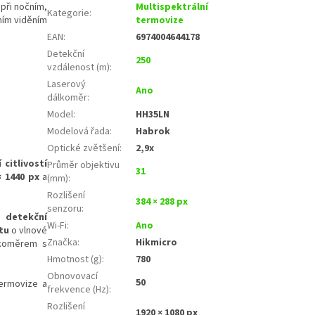
při nočním,
Multispektrální
Kategorie
:
ním viděním
termovize
EAN
:
6974004644178
Detekční
250
vzdálenost (m)
:
Laserový
Ano
dálkoměr
:
Model
:
HH35LN
Modelová řada
:
Habrok
Optické zvětšení
:
2,9x
 citlivostí
Průměr objektivu
31
× 1440 px
a
(mm)
:
Rozlišení
384 × 288 px
senzoru
:
ul
detekční
Wi‑Fi
:
Ano
tu
o vlnové
Značka
:
Hikmicro
lkoměrem s
Hmotnost (g)
:
780
Obnovovací
50
termovize a
frekvence (Hz)
:
Rozlišení
1920 × 1080 px