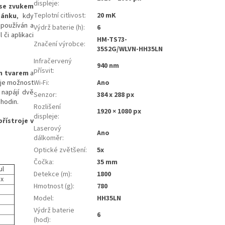
displeje
:
 se zvukem
Teplotní citlivost
:
20 mK
pánku
, kdy
 používán a
Výdrž baterie (h)
:
6
 či aplikaci
HM-TS73-
Značení výrobce
:
35S2G/WLVN-HH35LN
Infračervený
940 nm
přísvit
:
m tvarem
a
 je možnost
Wi-Fi
:
Ano
 napájí dvě
Senzor
:
384 x 288 px
 hodin.
Rozlišení
1920 × 1080 px
displeje
:
řístroje v
Laserový
Ano
dálkoměr
:
Optické zvětšení
:
5x
Čočka
:
35 mm
ul
Detekce (m)
:
1800
px
Hmotnost (g)
:
780
Model
:
HH35LN
Výdrž baterie
6
(hod)
: