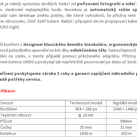
ok je nabitý spoustou skvělých funkcí od
pořizování fotografií a videí
o sledování nejteplejšího bodu. Novinkou je
automatický režim s
kulár sám detekuje změnu polohy, dle které vyhodnotí, že přístroj není
e obrazovku, čímž šetří baterii. Nabízí i připojení skrze propojovací kabel
ICRO Sight.
áší komfort s
designem klasického denního binokuláru
,
ergonomický
ostí pohodlného upevnění na krk díky
odlehčenému tělu
. Samozřejmostí
tění na stativ, v tomto případě pomocí přiloženého adaptéru. Přístroj
nné baterie 18650 a poskytují tak nepřetržité pozorování po dobu až šesti
ařízení poskytujeme záruku 3 roky a garanci zapůjčení náhradního p
adě potřeby servisu.
ifikace:
Senzor
Termovizní modul
Digitální mod
Rozlišení
384 × 288 px
2560 × 1440 
Teplotní citlivost
≦ 20 mK
-
Přísvit
-
940nm
Čočka
35 mm
31 mm
Detekce
1800 m
350 m