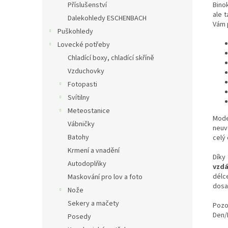
Bino
Příslušenství
ale 
Dalekohledy ESCHENBACH
Vám 
Puškohledy
Lovecké potřeby
Chladící boxy, chladící skříně
Vzduchovky
Fotopasti
Svítilny
Meteostanice
Mod
Vábničky
neuv
Batohy
celý
Krmení a vnadění
Dík
Autodoplňky
vzdá
dél
Maskování pro lov a foto
dosa
Nože
Sekery a mačety
Pozo
Den/
Posedy