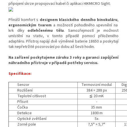
připojení skrze propojovací kabel či aplikaci HIKMICRO Sight.
Přináší komfort s
designem klasického denního binokuláru
,
ergonomickým tvarem
a možností pohodlného upevnění na
krk díky
odlehčenému tělu
. Samozřejmostí je možnost
umístění na stativ, v tomto případě pomocí přiloženého
adaptéru. Přístroj napájí dvě výměnné baterie 18650 a poskytují
tak nepřetržité pozorování po dobu až šesti hodin.
Na zařízení poskytujeme záruku 3 roky a garanci zapůjčení
náhradního přístroje v případě potřeby servisu.
Specifikace:
Senzor
Termovizní modul
Dig
Rozlišení
384 × 288 px
256
Teplotní citlivost
≦ 20 mK
Přísvit
-
Čočka
35 mm
Detekce
1800 m
Optické zvětšení
5x
Zorné pole
7,5° × 5,7°
1