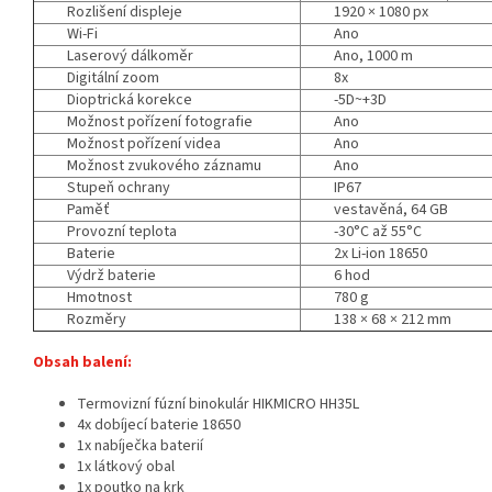
Rozlišení displeje
1920 × 1080 px
Wi-Fi
Ano
Laserový dálkoměr
Ano, 1000 m
Digitální zoom
8x
Dioptrická korekce
-5D~+3D
Možnost pořízení fotografie
Ano
Možnost pořízení videa
Ano
Možnost zvukového záznamu
Ano
Stupeň ochrany
IP67
Paměť
vestavěná, 64 GB
Provozní teplota
-30°C až 55°C
Baterie
2x Li-ion 18650
Výdrž baterie
6 hod
Hmotnost
780 g
Rozměry
138 × 68 × 212 mm
Obsah balení:
Termovizní fúzní binokulár HIKMICRO HH35L
4x dobíjecí baterie 18650
1x nabíječka baterií
1x látkový obal
1x poutko na krk