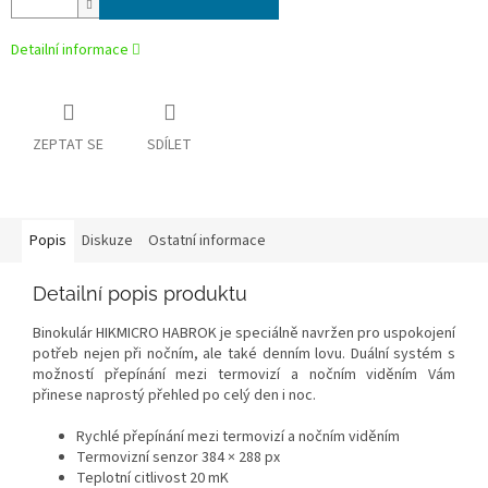
Detailní informace
ZEPTAT SE
SDÍLET
Popis
Diskuze
Ostatní informace
Detailní popis produktu
Binokulár HIKMICRO HABROK je speciálně navržen pro uspokojení
potřeb nejen při nočním, ale také denním lovu. Duální systém s
možností přepínání mezi termovizí a nočním viděním Vám
přinese naprostý přehled po celý den i noc.
Rychlé přepínání mezi termovizí a nočním viděním
Termovizní senzor 384 × 288 px
Teplotní citlivost 20 mK