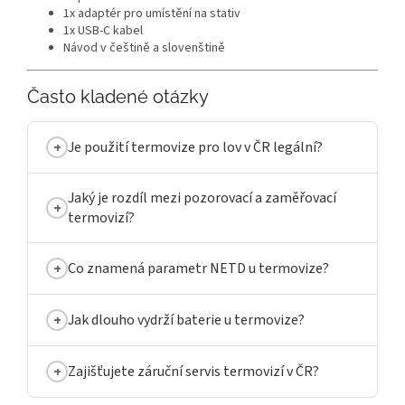
1x adaptér pro umístění na stativ
1x USB-C kabel
Návod v češtině a slovenštině
Často kladené otázky
Je použití termovize pro lov v ČR legální?
Jaký je rozdíl mezi pozorovací a zaměřovací
termovizí?
Co znamená parametr NETD u termovize?
Jak dlouho vydrží baterie u termovize?
Zajišťujete záruční servis termovizí v ČR?