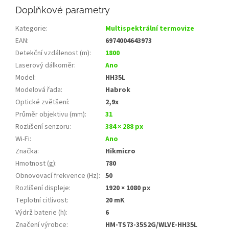
Doplňkové parametry
Kategorie
:
Multispektrální termovize
EAN
:
6974004643973
Detekční vzdálenost (m)
:
1800
Laserový dálkoměr
:
Ano
Model
:
HH35L
Modelová řada
:
Habrok
Optické zvětšení
:
2,9x
Průměr objektivu (mm)
:
31
Rozlišení senzoru
:
384 × 288 px
Wi‑Fi
:
Ano
Značka
:
Hikmicro
Hmotnost (g)
:
780
Obnovovací frekvence (Hz)
:
50
Rozlišení displeje
:
1920 × 1080 px
Teplotní citlivost
:
20 mK
Výdrž baterie (h)
:
6
Značení výrobce
:
HM-TS73-35S2G/WLVE-HH35L