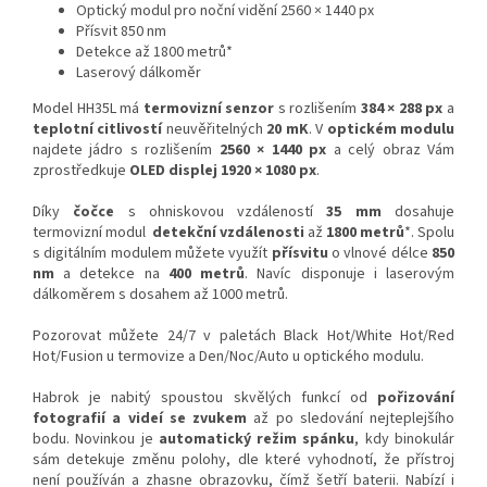
Optický modul pro noční vidění 2560 × 1440 px
Přísvit 850 nm
Detekce až 1800 metrů*
Laserový dálkoměr
Model HH35L má
termovizní senzor
s rozlišením
384 × 288 px
a
teplotní citlivostí
neuvěřitelných
20 mK
. V
optickém modulu
najdete jádro s rozlišením
2560 × 1440 px
a celý obraz Vám
zprostředkuje
OLED displej 1920 × 1080 px
.
Díky
čočce
s ohniskovou vzdáleností
35 mm
dosahuje
termovizní modul
detekční vzdálenosti
až
1800 metrů
*.
Spolu
s digitálním modulem můžete využít
přísvitu
o vlnové délce
850
nm
a detekce na
400 metrů
. Navíc disponuje i laserovým
dálkoměrem s dosahem až 1000 metrů.
Pozorovat můžete 24/7 v paletách Black Hot/White Hot/Red
Hot/Fusion u termovize a Den/Noc/Auto u optického modulu.
Habrok je nabitý spoustou skvělých funkcí od
pořizování
fotografií a videí se zvukem
až po sledování nejteplejšího
bodu. Novinkou je
automatický režim spánku
, kdy binokulár
sám detekuje změnu polohy, dle které vyhodnotí, že přístroj
není používán a zhasne obrazovku, čímž šetří baterii. Nabízí i