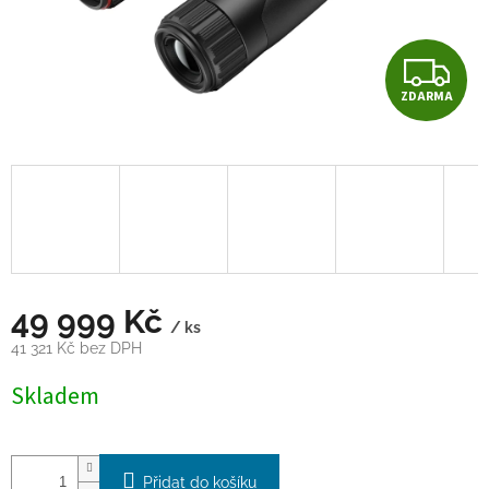
Z
ZDARMA
D
A
R
M
A
49 999 Kč
/ ks
41 321 Kč bez DPH
Měrná
Skladem
cena:
Přidat do košíku