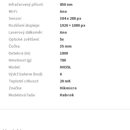
Infračervený přísvit
:
850 nm
Wi-Fi
:
Ano
Senzor
:
384 x 288 px
Rozlišení displeje
:
1920 × 1080 px
Laserový dálkoměr
:
Ano
Optické zvětšení
:
5x
Čočka
:
35 mm
Detekce (m)
:
1800
Hmotnost (g)
:
780
Model
:
HH35L
Výdrž baterie (hod)
:
6
Teplotní citlivost
:
20 mK
Značka
:
Hikmicro
Modelová řada
:
Habrok
Z
á
p