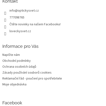
a
Kontakt
t
info
@
optickysvet.cz
í
777098765
Čtěte novinky na našem Facebooku!
loveckysvet.cz
Informace pro Vás
Napište nám
Obchodní podmínky
Ochrana osobních údajů
Zásady používání souborů cookies
Reklamační řád - poučení pro spotřebitele
Moje objednávka
Facebook