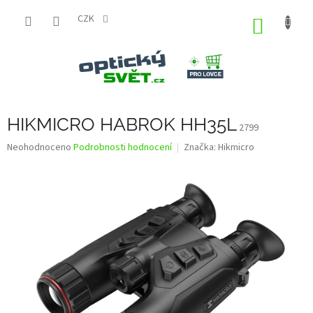
Přejít
na
CZK
NÁKUP
obsah
KOŠÍK
HIKMICRO HABROK HH35L
2799
Průměrné
Neohodnoceno
Podrobnosti hodnocení
Značka:
Hikmicro
hodnocení
produktu
je
0,0
z
5
hvězdiček.