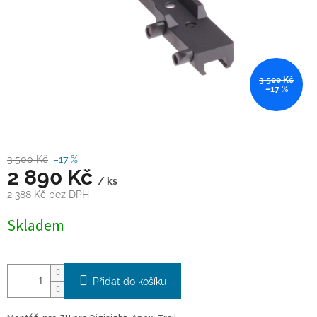
3 500 Kč
–17 %
3 500 Kč
–17 %
2 890 Kč
/ ks
2 388 Kč bez DPH
Měrná
Skladem
cena:
Přidat do košíku