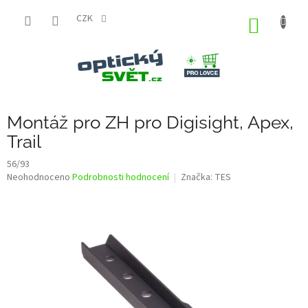
Přejít
na
CZK
NÁKUP
obsah
KOŠÍK
Montáž pro ZH pro Digisight, Apex,
Trail
56/93
Průměrné
Neohodnoceno
Podrobnosti hodnocení
Značka:
TES
hodnocení
produktu
je
0,0
z
5
hvězdiček.