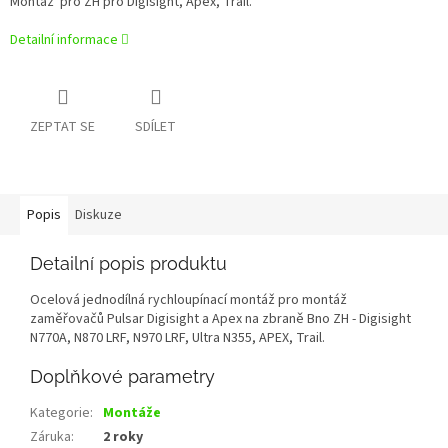
Montáž pro ZH pro Digisight, Apex, Trail.
Detailní informace
ZEPTAT SE
SDÍLET
Popis
Diskuze
Detailní popis produktu
Ocelová jednodílná rychloupínací montáž pro montáž
zaměřovačů Pulsar Digisight a Apex na zbraně Bno ZH - Digisight
N770A, N870 LRF, N970 LRF, Ultra N355, APEX, Trail.
Doplňkové parametry
Kategorie
:
Montáže
Záruka
:
2 roky