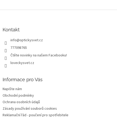
Z
á
p
a
Kontakt
t
info
@
optickysvet.cz
í
777098765
Čtěte novinky na našem Facebooku!
loveckysvet.cz
Informace pro Vás
Napište nám
Obchodní podmínky
Ochrana osobních údajů
Zásady používání souborů cookies
Reklamační řád - poučení pro spotřebitele