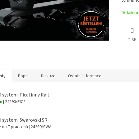
zabudo
Detailní 
TISK
nty
Popis
Diskuze
Ostatní informace
í systém: Picatinny Rail
em
| 24290/PIC2
í systém: Swarovski SR
 do 7 prac. dnů
| 24290/SWA