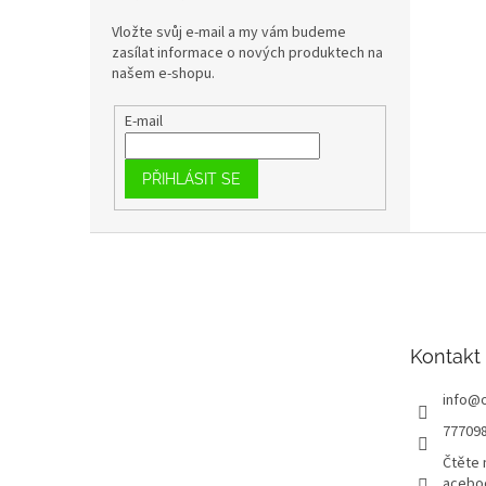
Vložte svůj e-mail a my vám budeme
zasílat informace o nových produktech na
našem e-shopu.
E-mail
PŘIHLÁSIT SE
Z
á
p
a
t
Kontakt
í
info
@
77709
Čtěte 
acebo