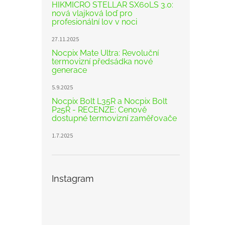
HIKMICRO STELLAR SX60LS 3.0:
nová vlajková loď pro
profesionální lov v noci
27.11.2025
Nocpix Mate Ultra: Revoluční
termovizní předsádka nové
generace
5.9.2025
Nocpix Bolt L35R a Nocpix Bolt
P25R - RECENZE: Cenově
dostupné termovizní zaměřovače
1.7.2025
Instagram