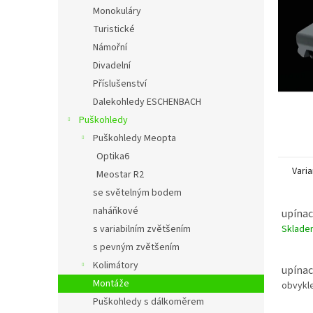
n
Monokuláry
e
Turistické
l
Námořní
Divadelní
Příslušenství
Dalekohledy ESCHENBACH
Puškohledy
Puškohledy Meopta
Optika6
Varia
Meostar R2
se světelným bodem
naháňkové
upínac
Sklad
s variabilním zvětšením
s pevným zvětšením
Kolimátory
upínac
Montáže
obvykle
Puškohledy s dálkoměrem