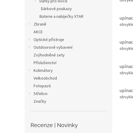
obvykle
Dárky pro lovce
Dárkové poukazy
Baterie a nabíječky XTAR
upínac
Zbraně
obvykle
AKCE
Optické přístroje
upínac
Outdoorové vybavení
obvykle
Zvýhodněné sety
Příslušenství
upínac
Kolimátory
obvykle
Velkoobchod
Fotopasti
upínac
Střelivo
obvykle
Značky
Recenze | Novinky