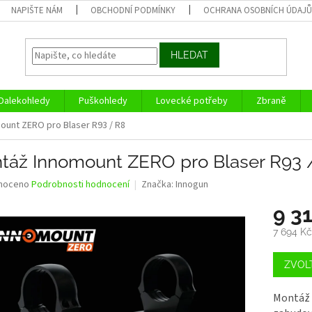
NAPIŠTE NÁM
OBCHODNÍ PODMÍNKY
OCHRANA OSOBNÍCH ÚDAJ
HLEDAT
Dalekohledy
Puškohledy
Lovecké potřeby
Zbraně
ount ZERO pro Blaser R93 / R8
táž Innomount ZERO pro Blaser R93 
né
noceno
Podrobnosti hodnocení
Značka:
Innogun
ní
9 3
u
7 694 K
Měrná
cena:
ZVOL
ek.
Montáž 