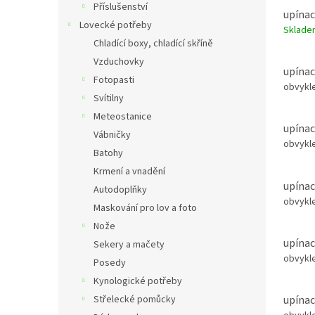
Příslušenství
upínac
Lovecké potřeby
Sklad
Chladící boxy, chladící skříně
Vzduchovky
upínac
Fotopasti
obvykle
Svítilny
Meteostanice
upínac
Vábničky
obvykle
Batohy
Krmení a vnadění
upínac
Autodoplňky
obvykle
Maskování pro lov a foto
Nože
upínac
Sekery a mačety
obvykle
Posedy
Kynologické potřeby
Střelecké pomůcky
upínac