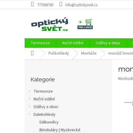
Přejít
777098765
info@optickysvet.cz
na
obsah
Termovize
Noční vidění
Oděvy a obuv
Domů
Puškohledy
Montáže
montáž Innomo
P
mon
o
Přeskočit
s
Průměr
Neohod
kategorie
Kategorie
t
hodnoce
r
produkt
Termovize
a
je
Noční vidění
0,0
n
z
Oděvy a obuv
n
5
í
Dalekohledy
hvězdič
p
Dálkoměry
a
Binokuláry | Myslivecké