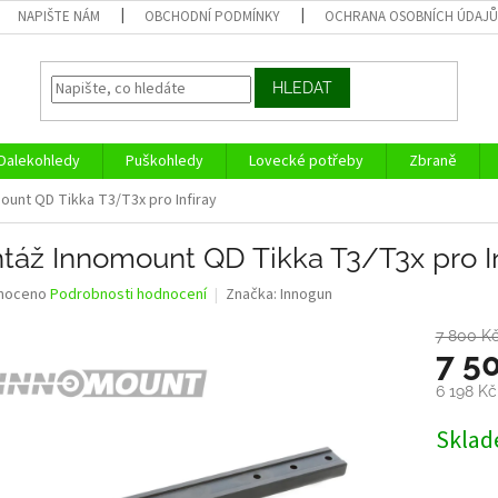
NAPIŠTE NÁM
OBCHODNÍ PODMÍNKY
OCHRANA OSOBNÍCH ÚDAJ
HLEDAT
Dalekohledy
Puškohledy
Lovecké potřeby
Zbraně
unt QD Tikka T3/T3x pro Infiray
táž Innomount QD Tikka T3/T3x pro In
né
noceno
Podrobnosti hodnocení
Značka:
Innogun
ní
u
7 800 K
7 5
6 198 K
Měrná
Skla
ek.
cena: