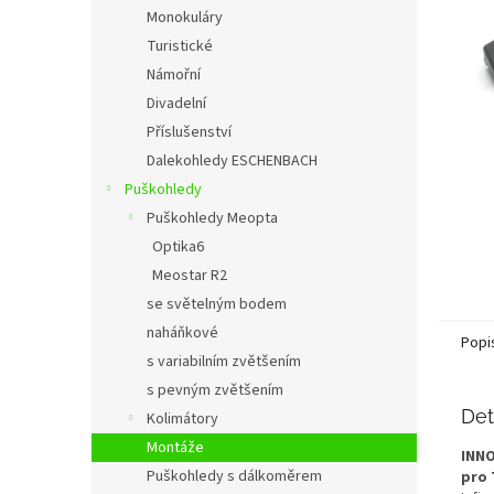
n
Monokuláry
e
Turistické
l
Námořní
Divadelní
Příslušenství
Dalekohledy ESCHENBACH
Puškohledy
Puškohledy Meopta
Optika6
Meostar R2
se světelným bodem
naháňkové
Popi
s variabilním zvětšením
s pevným zvětšením
Det
Kolimátory
Montáže
INN
Puškohledy s dálkoměrem
pro 