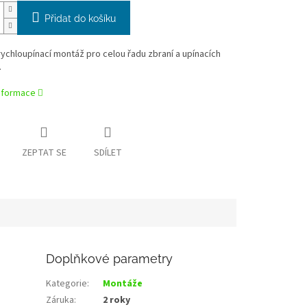
Přidat do košíku
ychloupínací montáž pro celou řadu zbraní a upínacích
.
informace
ZEPTAT SE
SDÍLET
Doplňkové parametry
Kategorie
:
Montáže
Záruka
:
2 roky