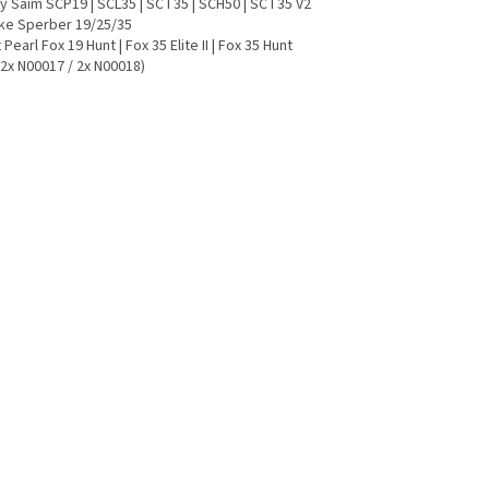
ay Saim SCP19 | SCL35 | SCT35 | SCH50 | SCT35 V2
ke Sperber 19/25/35
 Pearl Fox 19 Hunt | Fox 35 Elite II | Fox 35 Hunt
. 2x N00017 / 2x N00018)