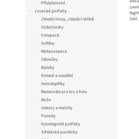
Infir
Příslušenství
Liem
Lovecké potřeby
Night
(inkl
Chladící boxy, chladící skříně
Vzduchovky
Fotopasti
Svítilny
Meteostanice
Vábničky
Batohy
Krmení a vnadění
Autodoplňky
Maskování pro lov a foto
Nože
Sekery a mačety
Posedy
Kynologické potřeby
Střelecké pomůcky