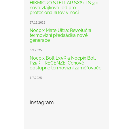
HIKMICRO STELLAR SX60LS 3.0:
nová vlajková loď pro
profesionální lov v noci
27.11.2025
Nocpix Mate Ultra: Revoluční
termovizní předsádka nové
generace
5.9.2025
Nocpix Bolt L35R a Nocpix Bolt
P25R - RECENZE: Cenově
dostupné termovizní zaměřovače
1.7.2025
Instagram