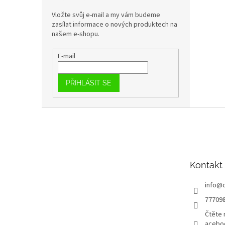
Vložte svůj e-mail a my vám budeme
zasílat informace o nových produktech na
našem e-shopu.
E-mail
PŘIHLÁSIT SE
Z
á
p
a
t
Kontakt
í
info
@
77709
Čtěte 
acebo