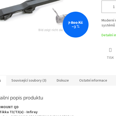
Moderní r
7 800 Kč
systémů 
–3 %
Detailní 
TISK
s
Související soubory (3)
Diskuze
Ostatní informace
ailní popis produktu
OMOUNT QD
Tikka T3/T3(x) - Infiray