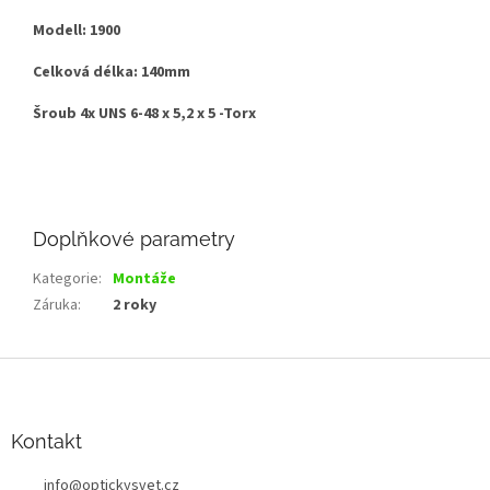
Modell: 1900
Celková délka: 140mm
Šroub 4x UNS 6-48 x 5,2 x 5 -Torx
Doplňkové parametry
Kategorie
:
Montáže
Záruka
:
2 roky
Z
á
p
a
Kontakt
t
info
@
optickysvet.cz
í