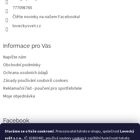
777098765
Čtěte novinky na našem Facebooku!
loveckysvet.cz
Informace pro Vás
Napište nám
Obchodní podmínky
Ochrana osobních údajů
Zásady používání souborů cookies
Reklamační řád - poučení pro spotřebitele
Moje objednávka
Facebook
Staráme se o Vaše soukromí.
Provozovatel tohoto e-shopu, společnost
Lovecký
svět s.r.o.
, IČ: 02802481, používá soubory
cookies
k zajištění funkčnosti tohoto