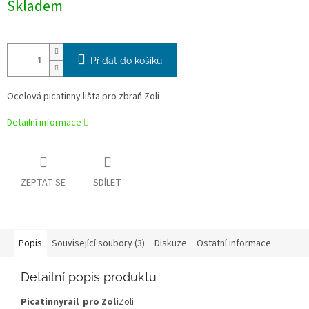
Skladem
cena:
Přidat do košíku
Ocelová picatinny lišta pro zbraň Zoli
Detailní informace
ZEPTAT SE
SDÍLET
Popis
Související soubory (3)
Diskuze
Ostatní informace
Detailní popis produktu
Picatinnyrail pro Zoli
Zoli