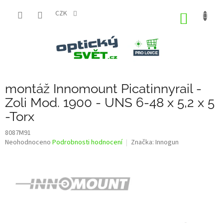
Přejít
na
CZK
NÁKUP
obsah
KOŠÍK
montáž Innomount Picatinnyrail -
Zoli Mod. 1900 - UNS 6-48 x 5,2 x 5
-Torx
8087M91
Průměrné
Neohodnoceno
Podrobnosti hodnocení
Značka:
Innogun
hodnocení
produktu
je
0,0
z
5
hvězdiček.