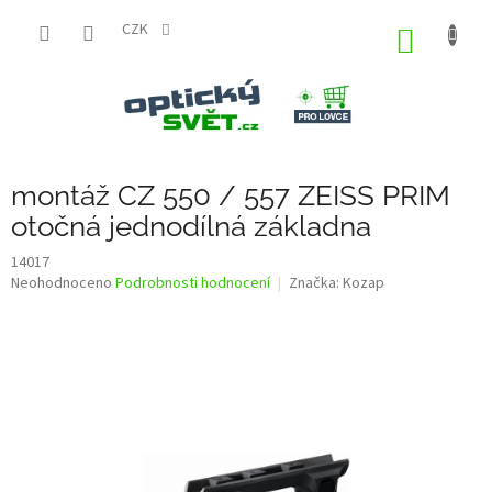
Přejít
na
CZK
NÁKUP
obsah
KOŠÍK
montáž CZ 550 / 557 ZEISS PRIM
otočná jednodílná základna
14017
Průměrné
Neohodnoceno
Podrobnosti hodnocení
Značka:
Kozap
hodnocení
produktu
je
0,0
z
5
hvězdiček.