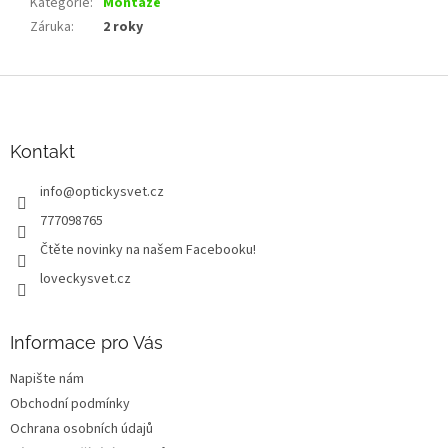
Kategorie
:
Montáže
Záruka
:
2 roky
Z
á
p
a
Kontakt
t
info
@
optickysvet.cz
í
777098765
Čtěte novinky na našem Facebooku!
loveckysvet.cz
Informace pro Vás
Napište nám
Obchodní podmínky
Ochrana osobních údajů