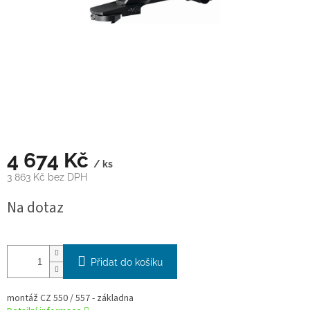
4 674 Kč
/ ks
3 863 Kč bez DPH
Měrná
Na dotaz
cena:
Přidat do košíku
montáž CZ 550 / 557 - základna