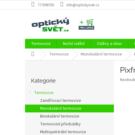
Přejít
777098765
info@optickysvet.cz
na
obsah
Termovize
Noční vidění
Oděvy a obuv
Domů
Termovize
Monokulární termovize
P
Pix
o
Přeskočit
s
Průměr
Neohod
kategorie
Kategorie
t
hodnoce
r
produkt
Termovize
a
je
Zaměřovací termovize
0,0
n
z
Monokulární termovize
n
5
í
Binokulární termovize
hvězdič
p
Termovizní předsádky
a
Multispektrální termovize