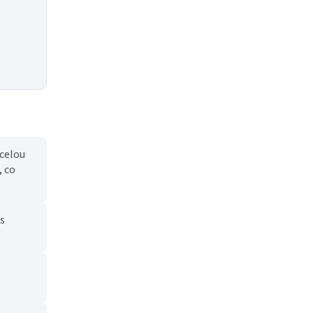
 celou
, co
us