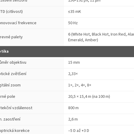
zlišení senzoru
256×192 px, 12 μm
TD (citlivost)
≤35 mK
novovací frekvence
50 Hz
6 (White Hot, Black Hot, Iron Red, Ala
revné palety
Emerald, Amber)
tika
ůměr objektivu
15 mm
tické zvětšení
2,33×
gitální zoom
1×, 2×, 4×, 8×
rné pole
20,5 × 15,4 m (na 100 m)
tekční vzdálenost
800 m
n. zaostření
2,6 m
optrická korekce
–5 D až +3 D