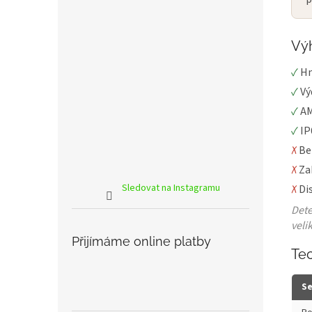
Výh
✓
Hm
✓
Vý
✓
AM
✓
IP
✗
Be
✗
Za
Sledovat na Instagramu
✗
Di
Dete
velik
Přijímáme online platby
Te
Se