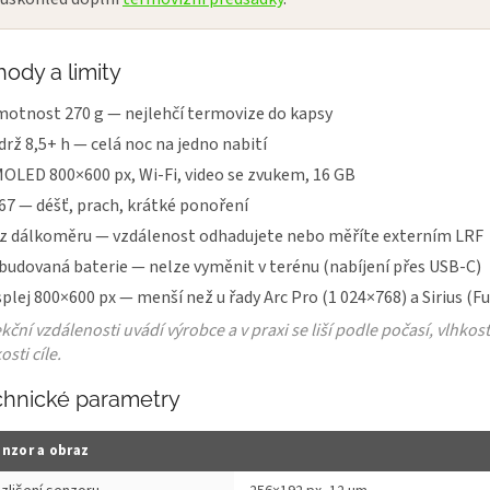
ody a limity
otnost 270 g — nejlehčí termovize do kapsy
drž 8,5+ h — celá noc na jedno nabití
OLED 800×600 px, Wi-Fi, video se zvukem, 16 GB
67 — déšť, prach, krátké ponoření
z dálkoměru — vzdálenost odhadujete nebo měříte externím LRF
budovaná baterie — nelze vyměnit v terénu (nabíjení přes USB-C)
splej 800×600 px — menší než u řady Arc Pro (1 024×768) a Sirius (Fu
kční vzdálenosti uvádí výrobce a v praxi se liší podle počasí, vlhkost
osti cíle.
chnické parametry
nzor a obraz