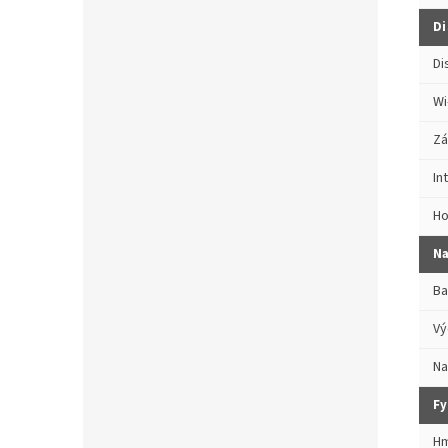
Di
Di
Wi
Zá
In
Ho
Na
Ba
Vý
Na
Fy
Hm