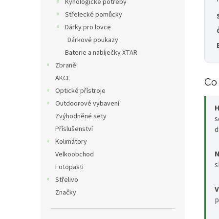
Kynologické potřeby
Střelecké pomůcky
Dárky pro lovce
Dárkové poukazy
Baterie a nabíječky XTAR
Zbraně
AKCE
Co 
Optické přístroje
Outdoorové vybavení
H
Zvýhodněné sety
s
d
Příslušenství
Kolimátory
N
Velkoobchod
s
Fotopasti
Střelivo
V
Značky
p