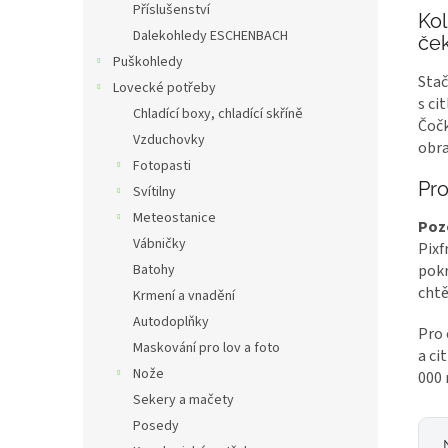
Příslušenství
Kol
Dalekohledy ESCHENBACH
če
Puškohledy
Stač
Lovecké potřeby
s ci
Chladící boxy, chladící skříně
Čočk
Vzduchovky
obra
Fotopasti
Pro
Svítilny
Meteostanice
Poz
Vábničky
Pixf
Batohy
pokr
chtě
Krmení a vnadění
Autodoplňky
Pro 
Maskování pro lov a foto
a ci
Nože
000 
Sekery a mačety
Posedy