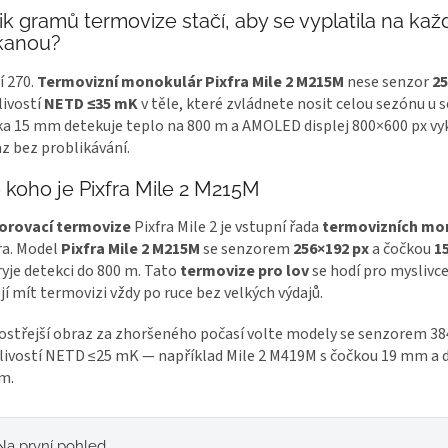
ik gramů termovize stačí, aby se vyplatila na ka
kanou?
í 270.
Termovizní monokulár Pixfra Mile 2 M215M
nese senzor
25
tlivostí
NETD ≤35 mK
v těle, které zvládnete nosit celou sezónu u s
a 15 mm detekuje teplo na 800 m a AMOLED displej 800×600 px vyk
z bez problikávání.
 koho je Pixfra Mile 2 M215M
orovací termovize
Pixfra Mile 2 je vstupní řada
termovizních mo
ra. Model
Pixfra Mile 2 M215M
se senzorem
256×192 px
a čočkou
1
yje detekci do 800 m. Tato
termovize pro lov
se hodí pro myslivce
jí mít termovizi vždy po ruce bez velkých výdajů.
ostřejší obraz za zhoršeného počasí volte modely se senzorem 38
tlivostí NETD ≤25 mK — například Mile 2 M419M s čočkou 19 mm a d
m.
Na první pohled