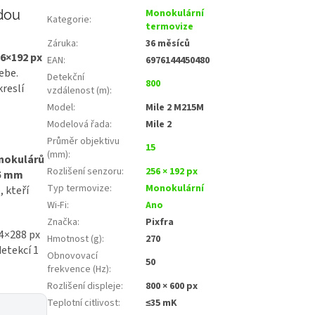
ždou
Monokulární
Kategorie
:
termovize
Záruka
:
36 měsíců
6×192 px
EAN
:
6976144450480
ebe.
Detekční
800
reslí
vzdálenost (m)
:
Model
:
Mile 2 M215M
Modelová řada
:
Mile 2
Průměr objektivu
15
(mm)
:
nokulárů
Rozlišení senzoru
:
256 × 192 px
5 mm
Typ termovize
:
Monokulární
, kteří
Wi‑Fi
:
Ano
Značka
:
Pixfra
4×288 px
Hmotnost (g)
:
270
etekcí 1
Obnovovací
50
frekvence (Hz)
:
Rozlišení displeje
:
800 × 600 px
Teplotní citlivost
:
≤35 mK