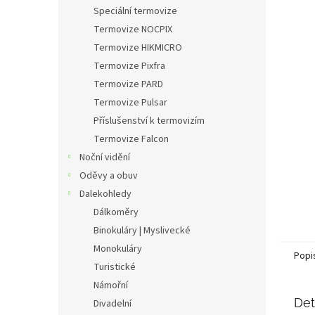
n
Speciální termovize
e
Termovize NOCPIX
l
Termovize HIKMICRO
Termovize Pixfra
Termovize PARD
Termovize Pulsar
Příslušenství k termovizím
Termovize Falcon
Noční vidění
Oděvy a obuv
Dalekohledy
Dálkoměry
Binokuláry | Myslivecké
Monokuláry
Popi
Turistické
Námořní
Det
Divadelní