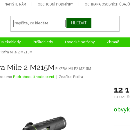
NAPIŠTE NÁM
OBCHODNÍ PODMÍNKY
OCHRANA OSOBNÍCH ÚDAJ
HLEDAT
Dalekohledy
Puškohledy
Lovecké potřeby
Zbraně
Pixfra Mile 2 M215M
fra Mile 2 M215M
PIXFRA-MILE2-M215M
né
noceno
Podrobnosti hodnocení
Značka:
Pixfra
ní
12 
u
10 021 
Měrná
obvykl
cena:
ek.