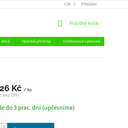
Ů
ZÁSADY POUŽÍVÁNÍ SOUBORŮ COOKIES
CZK
Přihlášení
REKLAMAČNÍ ŘÁD - POUČE
NÁKUPNÍ
Prázdný košík
KOŠÍK
AKCE
Optické přístroje
Outdoorové vybavení
Zvýhodně
126 Kč
/ ks
Kč bez DPH
e do 3 prac. dní (upřesníme)