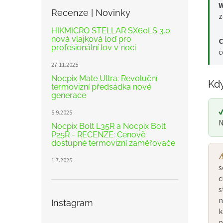
W
Recenze | Novinky
z
HIKMICRO STELLAR SX60LS 3.0:
nová vlajková loď pro
C
profesionální lov v noci
c
27.11.2025
Nocpix Mate Ultra: Revoluční
Kdy
termovizní předsádka nové
generace
✔
5.9.2025
N
Nocpix Bolt L35R a Nocpix Bolt
P25R - RECENZE: Cenově
dostupné termovizní zaměřovače
⚠
1.7.2025
s
c
s
n
Instagram
k
p