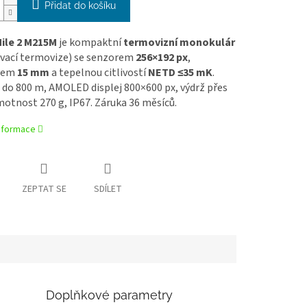
Přidat do košíku
Mile 2 M215M
je kompaktní
termovizní monokulár
vací termovize) se senzorem
256×192 px
,
ivem
15 mm
a tepelnou citlivostí
NETD ≤35 mK
.
do 800 m, AMOLED displej 800×600 px, výdrž přes
motnost 270 g, IP67. Záruka 36 měsíců.
informace
ZEPTAT SE
SDÍLET
Doplňkové parametry