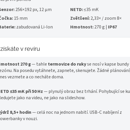
Senzor:
256×192 px, 12 μm
NETD:
≤35 mK
Čočka:
15 mm
Zvětšení:
2,33× / zoom 8×
Baterie:
zabudovaná Li-Ion
Hmotnost:
270 g |
IP67
získáte v revíru
motnost 270 g
— tahle
termovize do ruky
se nosí v kapse bundy
ezónu. Na posedu vytáhnete, zapnete, skenujete. Žádné plánování
nes vezmete a co necháte doma.
ETD ≤35 mK při 50 Hz
— plynulý obraz bez trhání. Pohybující se k
ledujete jako na videu, ne jako na slideshow.
ýdrž 8,5+ hodin
— celá noc na jednom nabití. USB-C nabíjení z
owerbanky v nouzi.