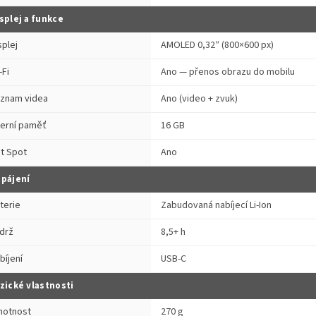
splej a funkce
splej
AMOLED 0,32″ (800×600 px)
-Fi
Ano — přenos obrazu do mobilu
znam videa
Ano (video + zvuk)
terní paměť
16 GB
t Spot
Ano
pájení
terie
Zabudovaná nabíjecí Li-Ion
drž
8,5+ h
bíjení
USB-C
zické vlastnosti
otnost
270 g