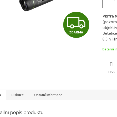
Z
Pixfra 
(pozoro
objekt
ZDARMA
Detekce 
D
8,5 h. H
Detailní 
A
R
TISK
M
s
Diskuze
Ostatní informace
A
ailní popis produktu