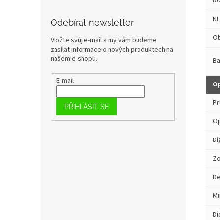
Ro
NE
Odebírat newsletter
Ob
Vložte svůj e-mail a my vám budeme
zasílat informace o nových produktech na
našem e-shopu.
Ba
E-mail
Op
Pr
PŘIHLÁSIT SE
Op
Di
Zo
De
Mi
Di