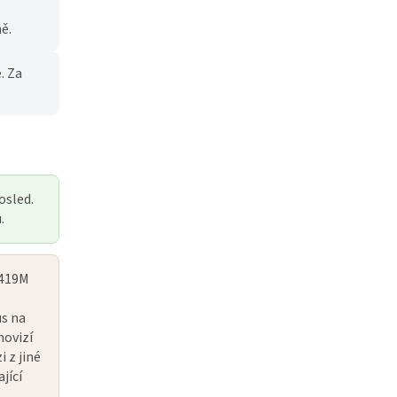
ě.
. Za
osled.
.
M419M
us na
movizí
 z jiné
ající