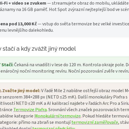
i-Fi + video se zvukem
— streamujete obraz do mobilu, ukládáte
áznamy na 16 GB paměť. Hot Spot zvýrazní nejteplejší bod ve scén
ena pod 13,000 Kč
— vstup do světa termovize bez velké investice
enu levnějšího dalekohledu.
 stačí a kdy zvážit jiný model
 Stačí:
Čekaná na vnadišti v lese do 120 m. Kontrola okraje pole. D
enáročný noční monitoring revíru. Noční pozorování zvěře v revíru
 Zvažte jiný model:
V řadě Mile 2 nabídne ostřejší obraz model 
e senzorem 384×288 px (NETD ≤25 mK). Další monokuláry Pixfra s
itlivostí NETD ≤20 mK a AI kalibrací najdete v řadách Arc Pro a Siri
tránce
Termovize Pixfra
. Srovnání všech značek pozorovacích ter
abídne kategorie
Monokulární termovize
. Pokud hledáte termovizi
ategorie: přímo na zbraň se montují
termovizní zaměřovače
, stáv
uškohled doplní
termovizní předsádky
.