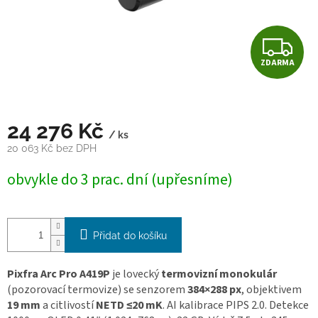
Z
ZDARMA
D
A
24 276 Kč
R
/ ks
20 063 Kč bez DPH
M
Měrná
obvykle do 3 prac. dní (upřesníme)
cena:
A
Přidat do košíku
Pixfra Arc Pro A419P
je lovecký
termovizní monokulár
(pozorovací termovize) se senzorem
384×288 px
, objektivem
19 mm
a citlivostí
NETD ≤20 mK
. AI kalibrace PIPS 2.0. Detekce