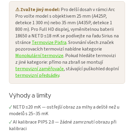
⚠ Zvažte jiný model:
Pro delší dosah v rámci Arc
Pro volte model s objektivem 25 mm (A425P,
detekce 1 300 m) nebo 35 mm (A435P, detekce 1
800 m). Pro Full HD displej, vyměnitelnou baterii
18650 a NETD ≤18 mK se podívejte na řadu Sirius na
stránce
Termovize Pixfra
. Srovnání všech značek
pozorovacích termovizí nabídne kategorie
Monokulární termovize
. Pokud hledáte termovizi
z jiné kategorie: přímo na zbraň se montují
termovizní zaměřovače
, stávající puškohled doplní
termovizní předsádky
.
Výhody a limity
✓
NETD ≤20 mK — ostřejší obraz za mlhy a deště než u
modelů s 25–35 mK
✓
AI kalibrace PIPS 2.0 — žádné zamrznutí obrazu při
kalibraci