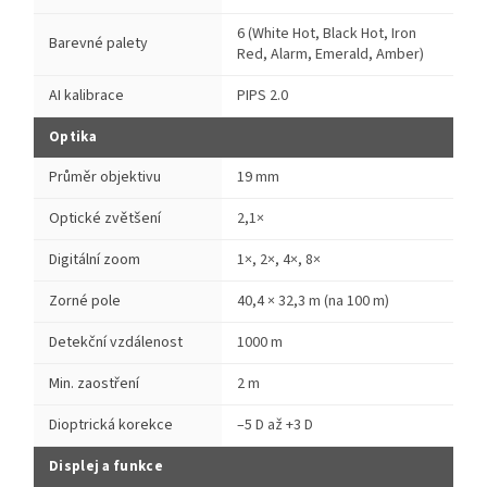
6 (White Hot, Black Hot, Iron
Barevné palety
Red, Alarm, Emerald, Amber)
AI kalibrace
PIPS 2.0
Optika
Průměr objektivu
19 mm
Optické zvětšení
2,1×
Digitální zoom
1×, 2×, 4×, 8×
Zorné pole
40,4 × 32,3 m (na 100 m)
Detekční vzdálenost
1000 m
Min. zaostření
2 m
Dioptrická korekce
–5 D až +3 D
Displej a funkce