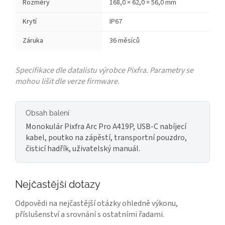
Rozměry
168,0 × 62,0 × 56,0 mm
Krytí
IP67
Záruka
36 měsíců
Specifikace dle datalistu výrobce Pixfra. Parametry se
mohou lišit dle verze firmware.
Obsah balení
Monokulár Pixfra Arc Pro A419P, USB-C nabíjecí
kabel, poutko na zápěstí, transportní pouzdro,
čisticí hadřík, uživatelský manuál.
Nejčastější dotazy
Odpovědi na nejčastější otázky ohledně výkonu,
příslušenství a srovnání s ostatními řadami.