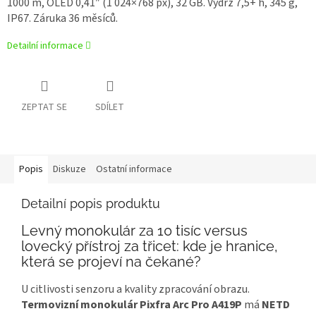
1000 m, OLED 0,41″ (1 024×768 px), 32 GB. Výdrž 7,5+ h, 345 g,
IP67. Záruka 36 měsíců.
Detailní informace
ZEPTAT SE
SDÍLET
Popis
Diskuze
Ostatní informace
Detailní popis produktu
Levný monokulár za 10 tisíc versus
lovecký přístroj za třicet: kde je hranice,
která se projeví na čekané?
U citlivosti senzoru a kvality zpracování obrazu.
Termovizní monokulár Pixfra Arc Pro A419P
má
NETD