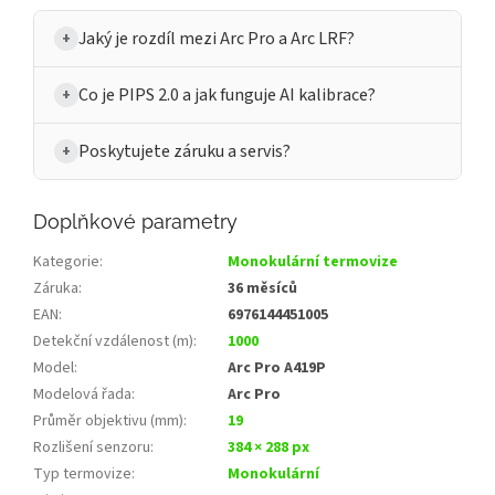
Jaký je rozdíl mezi Arc Pro a Arc LRF?
Co je PIPS 2.0 a jak funguje AI kalibrace?
Poskytujete záruku a servis?
Doplňkové parametry
Kategorie
:
Monokulární termovize
Záruka
:
36 měsíců
EAN
:
6976144451005
Detekční vzdálenost (m)
:
1000
Model
:
Arc Pro A419P
Modelová řada
:
Arc Pro
Průměr objektivu (mm)
:
19
Rozlišení senzoru
:
384 × 288 px
Typ termovize
:
Monokulární