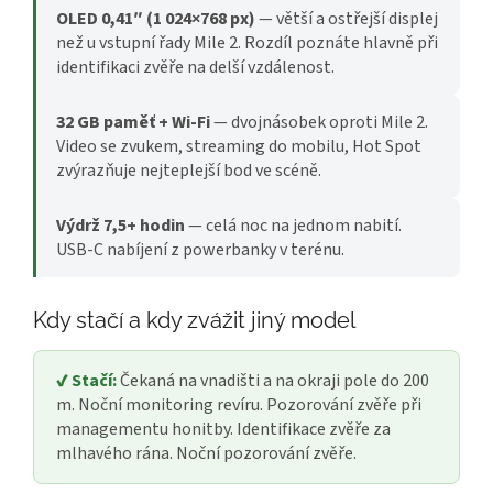
OLED 0,41″ (1 024×768 px)
— větší a ostřejší displej
než u vstupní řady Mile 2. Rozdíl poznáte hlavně při
identifikaci zvěře na delší vzdálenost.
32 GB paměť + Wi-Fi
— dvojnásobek oproti Mile 2.
Video se zvukem, streaming do mobilu, Hot Spot
zvýrazňuje nejteplejší bod ve scéně.
Výdrž 7,5+ hodin
— celá noc na jednom nabití.
USB-C nabíjení z powerbanky v terénu.
Kdy stačí a kdy zvážit jiný model
✔ Stačí:
Čekaná na vnadišti a na okraji pole do 200
m. Noční monitoring revíru. Pozorování zvěře při
managementu honitby. Identifikace zvěře za
mlhavého rána. Noční pozorování zvěře.