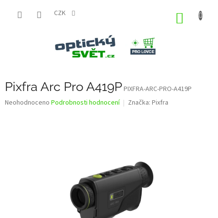
Přejít
na
CZK
NÁKUP
obsah
KOŠÍK
Pixfra Arc Pro A419P
PIXFRA-ARC-PRO-A419P
Průměrné
Neohodnoceno
Podrobnosti hodnocení
Značka:
Pixfra
hodnocení
produktu
je
0,0
z
5
hvězdiček.