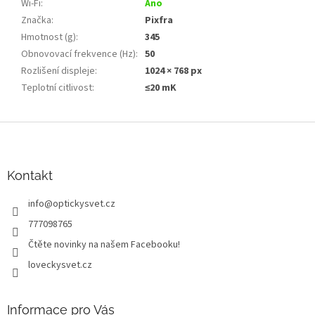
Wi‑Fi
:
Ano
Značka
:
Pixfra
Hmotnost (g)
:
345
Obnovovací frekvence (Hz)
:
50
Rozlišení displeje
:
1024 × 768 px
Teplotní citlivost
:
≤20 mK
Z
á
p
a
Kontakt
t
info
@
optickysvet.cz
í
777098765
Čtěte novinky na našem Facebooku!
loveckysvet.cz
Informace pro Vás