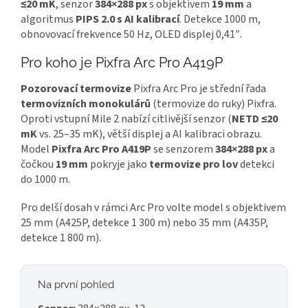
≤20 mK
, senzor
384×288 px
s objektivem
19 mm
a
algoritmus
PIPS 2.0 s AI kalibrací
. Detekce 1000 m,
obnovovací frekvence 50 Hz, OLED displej 0,41″.
Pro koho je Pixfra Arc Pro A419P
Pozorovací termovize
Pixfra Arc Pro je střední řada
termovizních monokulárů
(termovize do ruky) Pixfra.
Oproti vstupní Mile 2 nabízí citlivější senzor (
NETD ≤20
mK
vs. 25–35 mK), větší displej a AI kalibraci obrazu.
Model
Pixfra Arc Pro A419P
se senzorem
384×288 px
a
čočkou
19 mm
pokryje jako
termovize pro lov
detekci
do 1000 m.
Pro delší dosah v rámci Arc Pro volte model s objektivem
25 mm (A425P, detekce 1 300 m) nebo 35 mm (A435P,
detekce 1 800 m).
Na první pohled