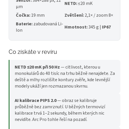
Senzor:
384×288 px, 12
NETD:
≤20 mK
μm
Čočka:
19 mm
Zvětšení:
2,1× / zoom 8×
Baterie:
zabudovaná Li-
Hmotnost:
345 g |
IP67
Ion
Co získáte v revíru
NETD ≤20 mK při 50 Hz
— citlivost, kterou u
monokulárů do 40 tisíc na trhu běžně nenajdete. Za
deště a mlhy rozlišíte kontury zvěře, kde levnější
modely ukáží jen rozmazanou skvrnu.
AI kalibrace PIPS 2.0
— obraz se kalibruje
průběžně bez zamrznutí. U běžných termovizí
kalibrace trvá 1–2 sekundy, během kterých nic
nevidíte. Arc Pro tohle řeší na pozadí.