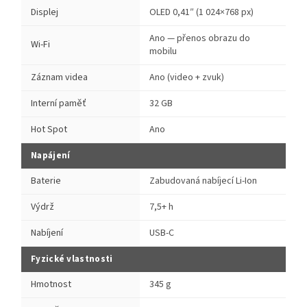
Displej
OLED 0,41″ (1 024×768 px)
Ano — přenos obrazu do
Wi-Fi
mobilu
Záznam videa
Ano (video + zvuk)
Interní paměť
32 GB
Hot Spot
Ano
Napájení
Baterie
Zabudovaná nabíjecí Li-Ion
Výdrž
7,5+ h
Nabíjení
USB-C
Fyzické vlastnosti
Hmotnost
345 g