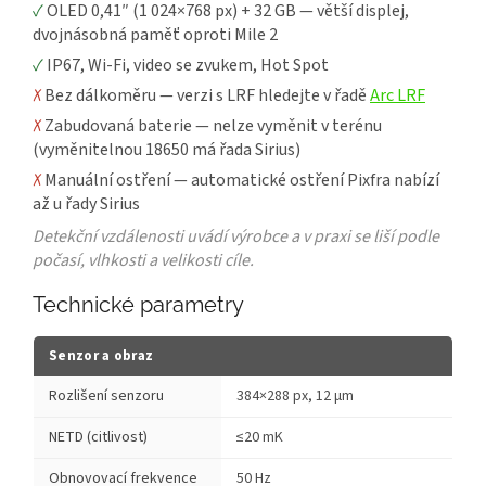
✓
OLED 0,41″ (1 024×768 px) + 32 GB — větší displej,
dvojnásobná paměť oproti Mile 2
✓
IP67, Wi-Fi, video se zvukem, Hot Spot
✗
Bez dálkoměru — verzi s LRF hledejte v řadě
Arc LRF
✗
Zabudovaná baterie — nelze vyměnit v terénu
(vyměnitelnou 18650 má řada Sirius)
✗
Manuální ostření — automatické ostření Pixfra nabízí
až u řady Sirius
Detekční vzdálenosti uvádí výrobce a v praxi se liší podle
počasí, vlhkosti a velikosti cíle.
Technické parametry
Senzor a obraz
Rozlišení senzoru
384×288 px, 12 μm
NETD (citlivost)
≤20 mK
Obnovovací frekvence
50 Hz