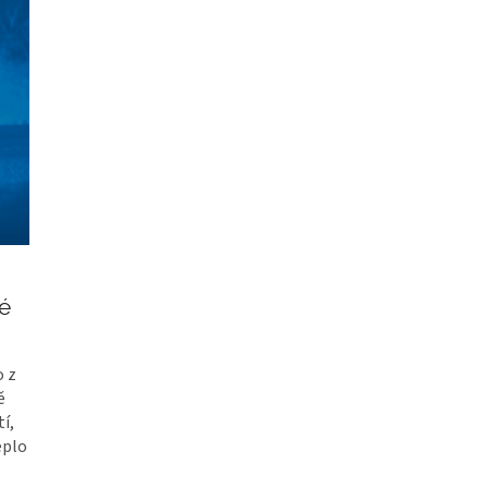
é
o z
ě
í,
eplo