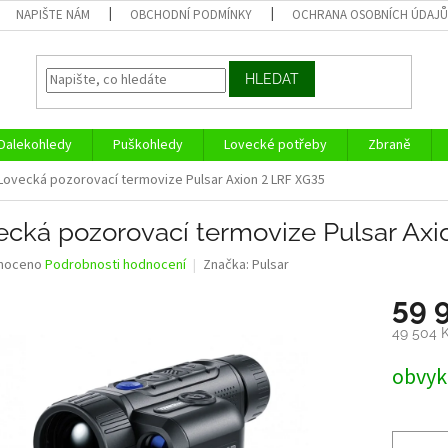
NAPIŠTE NÁM
OBCHODNÍ PODMÍNKY
OCHRANA OSOBNÍCH ÚDAJ
HLEDAT
Dalekohledy
Puškohledy
Lovecké potřeby
Zbraně
Lovecká pozorovací termovize Pulsar Axion 2 LRF XG35
ecká pozorovací termovize Pulsar Axi
né
noceno
Podrobnosti hodnocení
Značka:
Pulsar
ní
59 
u
49 504 
Měrná
obvykl
cena:
ek.