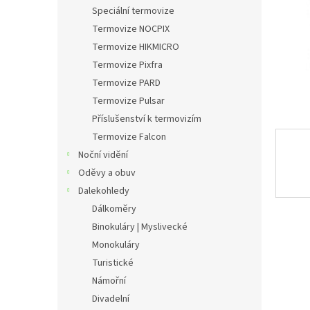
n
Speciální termovize
e
Termovize NOCPIX
l
Termovize HIKMICRO
Termovize Pixfra
Termovize PARD
Termovize Pulsar
Příslušenství k termovizím
Termovize Falcon
Noční vidění
Oděvy a obuv
Dalekohledy
Dálkoměry
Binokuláry | Myslivecké
Monokuláry
Turistické
Námořní
Divadelní