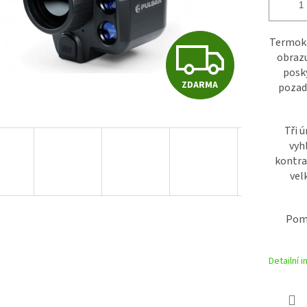
Z
Termoka
obrazu
posky
ZDARMA
pozad
D
Tři 
A
vyh
kontra
vel
R
Pomá
M
Detailní 
A