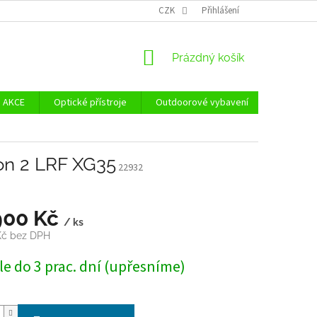
Ů
ZÁSADY POUŽÍVÁNÍ SOUBORŮ COOKIES
CZK
Přihlášení
REKLAMAČNÍ ŘÁD - POUČE
NÁKUPNÍ
Prázdný košík
KOŠÍK
AKCE
Optické přístroje
Outdoorové vybavení
Zvýhodně
on 2 LRF XG35
22932
900 Kč
/ ks
Kč bez DPH
e do 3 prac. dní (upřesníme)