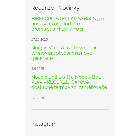
Recenze | Novinky
HIKMICRO STELLAR SX60LS 3.0:
nová vlajková loď pro
profesionální lov v noci
27.11.2025
Nocpix Mate Ultra: Revoluční
termovizní předsádka nové
generace
5.9.2025
Nocpix Bolt L35R a Nocpix Bolt
P25R - RECENZE: Cenově
dostupné termovizní zaměřovače
1.7.2025
Instagram