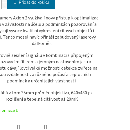
Přidat do košíku
mery Axion 2 využívají nový přístup k optimalizaci
 v závislosti na účelu a podmínkách pozorování a
tují vysoce kvalitní vykreslení cílových objektů i
í. Tento mosel navíc přináší zabudovaný laserový
dálkoměr.
úrovně zesílení signálu v kombinaci s připojeným
lazovacím filtrem a jemným nastavením jasu a
stu dávají lovci velké možnosti detekce zvířete na
kou vzdálenost za různého počasí a teplotních
podmínek a určení jejich vlastnosti.
há v tom 35mm průměr objektivu, 640x480 px
rozlišení a tepelná citlivost až 20mK
informace