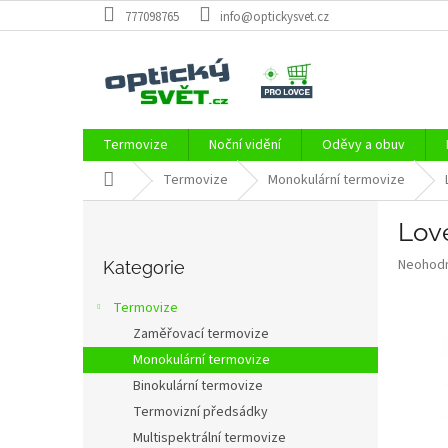
Přejít
777098765
info@optickysvet.cz
na
obsah
Termovize
Noční vidění
Oděvy a obuv
Domů
Termovize
Monokulární termovize
P
Lov
o
Přeskočit
s
Průměr
Neohod
kategorie
Kategorie
t
hodnoce
r
produkt
Termovize
a
je
Zaměřovací termovize
0,0
n
z
Monokulární termovize
n
5
í
Binokulární termovize
hvězdič
p
Termovizní předsádky
a
Multispektrální termovize