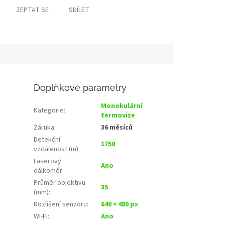
ZEPTAT SE
SDÍLET
Doplňkové parametry
Monokulární
Kategorie
:
termovize
Záruka
:
36 měsíců
Detekční
1750
vzdálenost (m)
:
Laserový
Ano
dálkoměr
:
Průměr objektivu
35
(mm)
:
Rozlišení senzoru
:
640 × 480 px
Wi‑Fi
:
Ano