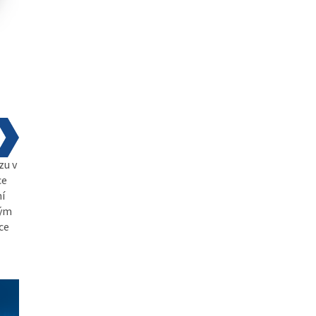
zu v
ce
ní
ným
ce