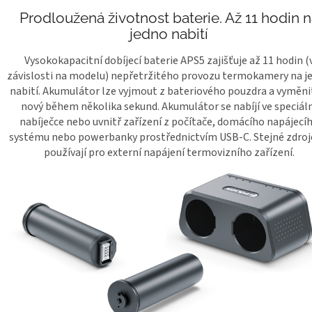
Prodloužená životnost baterie. Až 11 hodin 
jedno nabití
Vysokokapacitní dobíjecí baterie APS5 zajišťuje až 11 hodin (
závislosti na modelu) nepřetržitého provozu termokamery na j
nabití. Akumulátor lze vyjmout z bateriového pouzdra a vyměni
nový během několika sekund. Akumulátor se nabíjí ve speciál
nabíječce nebo uvnitř zařízení z počítače, domácího napájecí
systému nebo powerbanky prostřednictvím USB-C. Stejné zdroj
používají pro externí napájení termovizního zařízení.