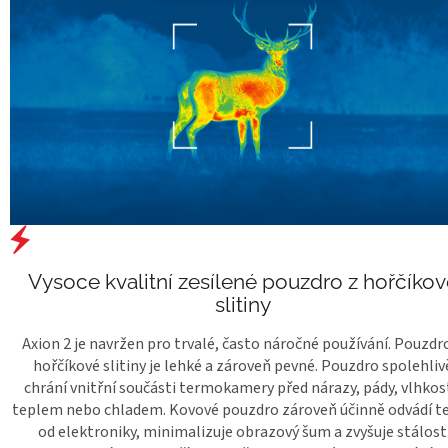
Vysoce kvalitní zesílené pouzdro z hořčíkov
slitiny
Axion 2 je navržen pro trvalé, často náročné používání. Pouzdr
hořčíkové slitiny je lehké a zároveň pevné. Pouzdro spolehliv
chrání vnitřní součásti termokamery před nárazy, pády, vlhkost
teplem nebo chladem. Kovové pouzdro zároveň účinně odvádí t
od elektroniky, minimalizuje obrazový šum a zvyšuje stálost