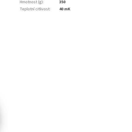
Hmotnost (g)
:
350
Teplotní citlivost
:
40 mK