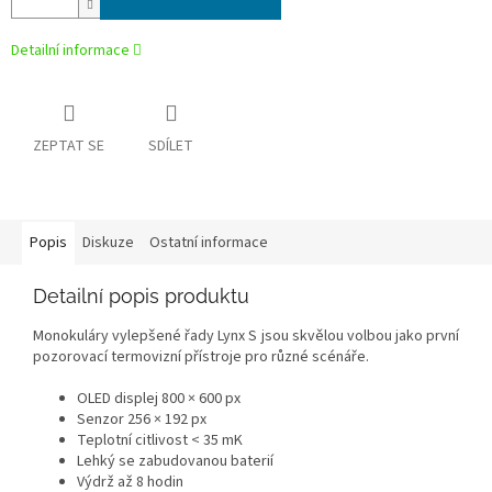
Detailní informace
ZEPTAT SE
SDÍLET
Popis
Diskuze
Ostatní informace
Detailní popis produktu
Monokuláry vylepšené řady Lynx S jsou skvělou volbou jako první
pozorovací termovizní přístroje pro různé scénáře.
OLED displej 800 × 600 px
Senzor 256 × 192 px
Teplotní citlivost < 35 mK
Lehký se zabudovanou baterií
Výdrž až 8 hodin