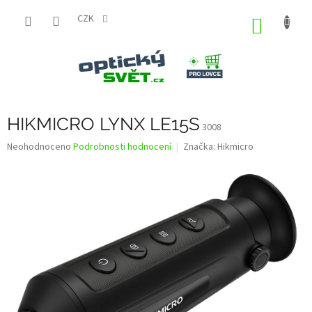
Přejít
na
CZK
NÁKUP
obsah
KOŠÍK
HIKMICRO LYNX LE15S
3008
Průměrné
Neohodnoceno
Podrobnosti hodnocení
Značka:
Hikmicro
hodnocení
produktu
je
0,0
z
5
hvězdiček.