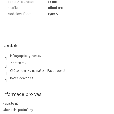
Teplotní citlivost
:
35 mK
Značka
:
Hikmicro
Modelová řada
:
Lynx S
Z
á
p
a
Kontakt
t
info
@
optickysvet.cz
í
777098765
Čtěte novinky na našem Facebooku!
loveckysvet.cz
Informace pro Vás
Napište nám
Obchodní podmínky