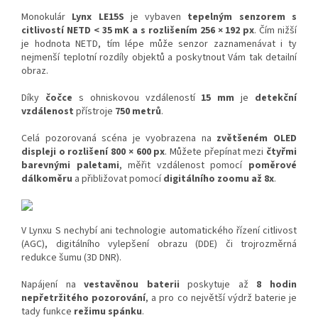
Monokulár
Lynx LE15S
je vybaven
tepelným senzorem s
citlivostí NETD
< 35 mK a s rozlišením 256 × 192 px
. Čím nižší
je hodnota NETD, tím lépe může senzor zaznamenávat i ty
nejmenší teplotní rozdíly objektů a poskytnout Vám tak detailní
obraz.
Díky
čočce
s ohniskovou vzdáleností
15 mm
je
detekční
vzdálenost
přístroje
750 metrů
.
Celá pozorovaná scéna je vyobrazena na
zvětšeném OLED
displeji o rozlišení 800 × 600 px
. Můžete přepínat mezi
čtyřmi
barevnými paletami
, měřit vzdálenost pomocí
poměrové
dálkoměru
a přibližovat pomocí
digitálního zoomu až 8x
.
V Lynxu S nechybí ani technologie automatického řízení citlivost
(AGC), digitálního vylepšení obrazu (DDE) či trojrozměrná
redukce šumu (3D DNR).
Napájení na
vestavěnou baterii
poskytuje až
8 hodin
nepřetržitého pozorování
, a pro co největší výdrž baterie je
tady funkce
režimu spánku
.