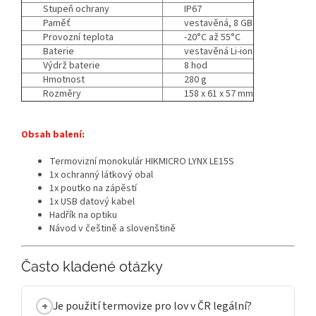
Stupeň ochrany
IP67
Paměť
vestavěná, 8 GB
Provozní teplota
-20°C až 55°C
Baterie
vestavěná Li-ion
Výdrž baterie
8 hod
Hmotnost
280 g
Rozměry
158 x 61 x 57 mm
Obsah balení:
Termovizní monokulár HIKMICRO LYNX LE15S
1x ochranný látkový obal
1x poutko na zápěstí
1x USB datový kabel
Hadřík na optiku
Návod v češtině a slovenštině
Často kladené otázky
Je použití termovize pro lov v ČR legální?