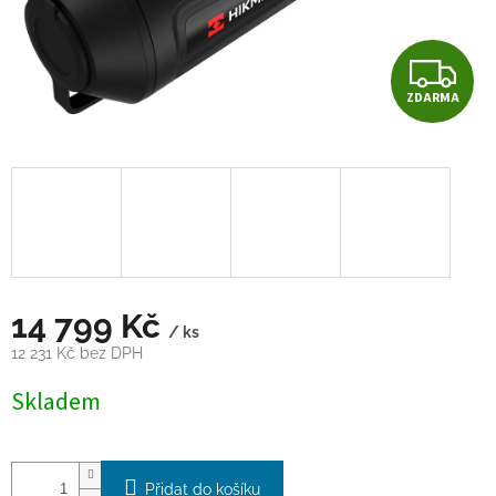
Z
ZDARMA
D
A
R
M
A
14 799 Kč
/ ks
12 231 Kč bez DPH
Měrná
Skladem
cena:
Přidat do košíku