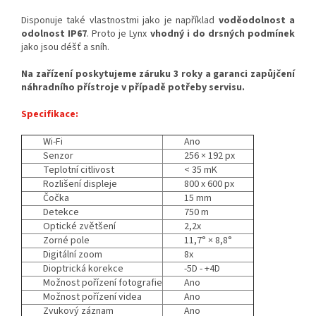
Disponuje také vlastnostmi jako je například
voděodolnost a
odolnost IP67
. Proto je Lynx
vhodný i do drsných podmínek
jako jsou déšť a sníh.
Na zařízení poskytujeme záruku 3 roky a garanci zapůjčení
náhradního přístroje v případě potřeby servisu.
Specifikace:
Wi-Fi
Ano
Senzor
256 × 192 px
Teplotní citlivost
< 35 mK
Rozlišení displeje
800 x 600 px
Čočka
15 mm
Detekce
750 m
Optické zvětšení
2,2x
Zorné pole
11,7° × 8,8°
Digitální zoom
8x
Dioptrická korekce
-5D - +4D
Možnost pořízení fotografie
Ano
Možnost pořízení videa
Ano
Zvukový záznam
Ano