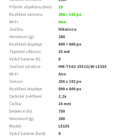
Průměr objektivu (mm)
:
15
Rozlišení senzoru
:
256 × 192 px
Wi‑Fi
:
Ano
Značka
:
Hikmicro
Hmotnost (g)
:
280
Rozlišení displeje
:
800 × 600 px
Teplotní citlivost
:
35 mK
Výdrž baterie (h)
:
8
Značení výrobce
:
HM-TS02-15S1G/W-LE15S
Wi-Fi
:
Ano
Senzor
:
256 x 192 px
Rozlišení displeje
:
800 x 600 px
Optické zvětšení
:
2,2x
Čočka
:
15 mm
Detekce (m)
:
750
Hmotnost (g)
:
280
Model
:
LE15S
Výdrž baterie (hod)
:
8