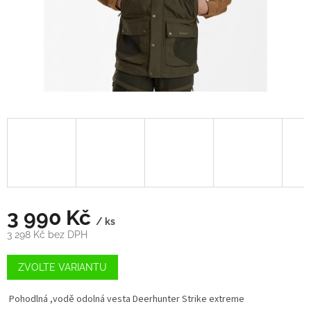
3 990 Kč
/ ks
3 298 Kč bez DPH
Měrná
cena:
ZVOLTE VARIANTU
Pohodlná ,
v
odě odolná vesta Deerhunter Strike extreme