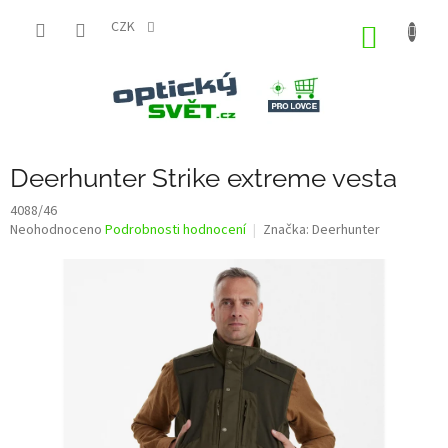
Přejít
na
CZK
NÁKUP
obsah
KOŠÍK
Deerhunter Strike extreme vesta
4088/46
Průměrné
Neohodnoceno
Podrobnosti hodnocení
Značka:
Deerhunter
hodnocení
produktu
je
0,0
z
5
hvězdiček.