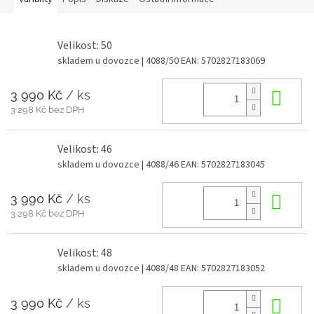
Velikost: 50
skladem u dovozce
| 4088/50
EAN:
5702827183069
3 990 Kč
/ ks
Do 
3 298 Kč bez DPH
Velikost: 46
skladem u dovozce
| 4088/46
EAN:
5702827183045
3 990 Kč
/ ks
Do 
3 298 Kč bez DPH
Velikost: 48
skladem u dovozce
| 4088/48
EAN:
5702827183052
3 990 Kč
/ ks
Do 