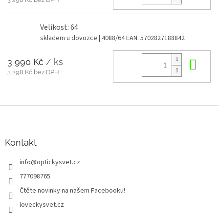
Velikost: 64
skladem u dovozce
| 4088/64
EAN:
5702827188842
3 990 Kč
/ ks
Do 
3 298 Kč bez DPH
Z
á
p
a
Kontakt
t
info
@
optickysvet.cz
í
777098765
Čtěte novinky na našem Facebooku!
loveckysvet.cz