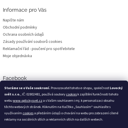
Informace pro Vás
Napište nám
Obchodní podmínky
Ochrana osobních údajů
Zásady používání souborů cookies
Reklamační řád - poučení pro spotřebitele
Moje objednávka
Facebook
Staráme se o Vaše soukromí.
Provozovatel tohoto e-shopu, společnost
Lovecký
svět s.r.o.
, IČ: 02802481, používá soubory
cookies
k zajištění funkčnosti tohoto
webu
www.optickysvet.cz
a s Vašim souhlasem i mj. k personalizaci obsahu
Loveckýsvět.cz
těchto webových stránek. Kliknutím na tlačítko „Souhlasím“ souhlasíte s
využívaním
cookies
a předáním údajů o chování na webu pro zobrazení cílené
reklamy na sociálních sítích a reklamních sítích na dalších webech.