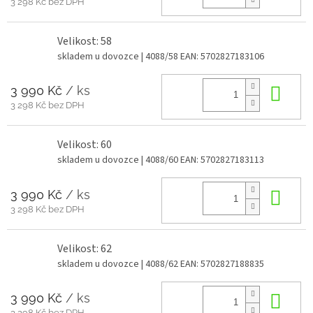
3 298 Kč bez DPH
Velikost: 58
skladem u dovozce
| 4088/58
EAN:
5702827183106
3 990 Kč
/ ks
Do 
3 298 Kč bez DPH
Velikost: 60
skladem u dovozce
| 4088/60
EAN:
5702827183113
3 990 Kč
/ ks
Do 
3 298 Kč bez DPH
Velikost: 62
skladem u dovozce
| 4088/62
EAN:
5702827188835
3 990 Kč
/ ks
Do 
3 298 Kč bez DPH