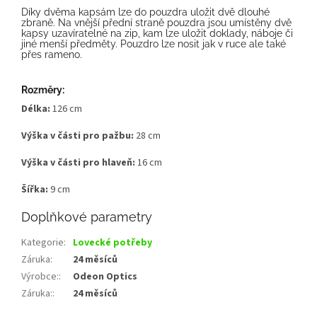
Díky dvěma kapsám lze do pouzdra uložit dvě dlouhé
zbraně. Na vnější přední straně pouzdra jsou umístěny dvě
kapsy uzavíratelné na zip, kam lze uložit doklady, náboje či
jiné menší předměty. Pouzdro lze nosit jak v ruce ale také
přes rameno.
Roz
měry:
Délka:
126 cm
Výška v části pro pažbu:
28 cm
Výška v části pro hlaveň:
16 cm
Šířka:
9 cm
Doplňkové parametry
Kategorie
:
Lovecké potřeby
Záruka
:
24 měsíců
Výrobce:
:
Odeon Optics
Záruka:
:
24 měsíců