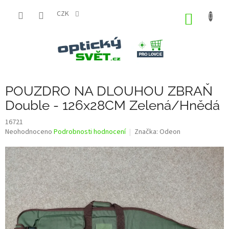
Přejít
na
CZK
NÁKUP
obsah
KOŠÍK
POUZDRO NA DLOUHOU ZBRAŇ
Double - 126x28CM Zelená/Hnědá
16721
Průměrné
Neohodnoceno
Podrobnosti hodnocení
Značka:
Odeon
hodnocení
produktu
je
0,0
z
5
hvězdiček.