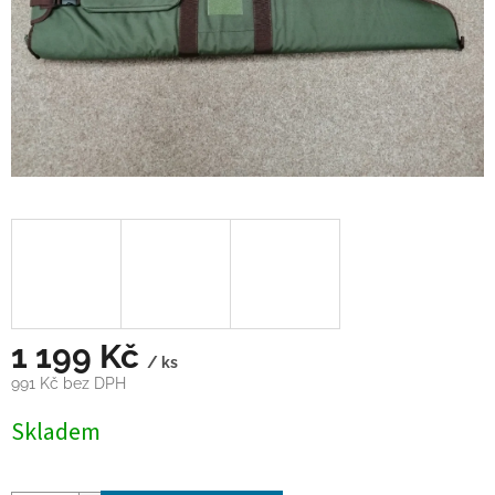
1 199 Kč
/ ks
991 Kč bez DPH
Měrná
Skladem
cena: