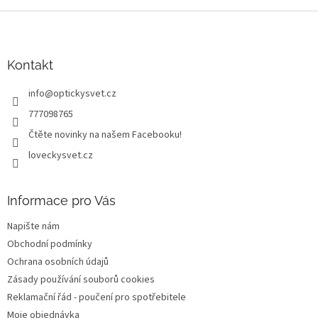
Z
á
p
a
Kontakt
t
info
@
optickysvet.cz
í
777098765
Čtěte novinky na našem Facebooku!
loveckysvet.cz
Informace pro Vás
Napište nám
Obchodní podmínky
Ochrana osobních údajů
Zásady používání souborů cookies
Reklamační řád - poučení pro spotřebitele
Moje objednávka