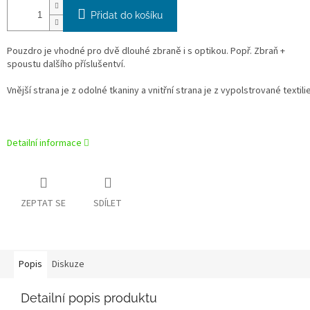
Přidat do košíku
Pouzdro je vhodné pro dvě dlouhé zbraně i s optikou. Popř. Zbraň +
spoustu dalšího příslušentví.
Vnější strana je z odolné tkaniny a vnitřní strana je z vypolstrované textili
Detailní informace
ZEPTAT SE
SDÍLET
Popis
Diskuze
Detailní popis produktu